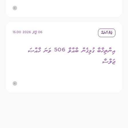
ޖަލްސާތައް
06 ޖޫން 2026 15:00
އިންތިޚާބާ ގުޅިގެން ބާއްވާ 506 ވަނަ ޚާއްޞަ
ޖަލްސާ