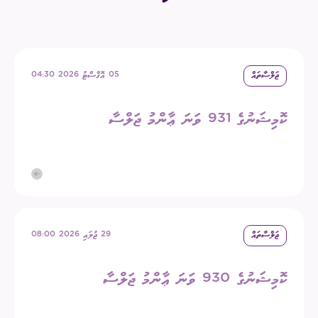
ޖަލްސާތައް
05 އޮގްސްޓު 2026 04:30
ކޮމިޝަނުގެ 931 ވަނަ ޢާންމު ޖަލްސާ
ޖަލްސާތައް
29 ޖުލައި 2026 08:00
ކޮމިޝަނުގެ 930 ވަނަ ޢާންމު ޖަލްސާ