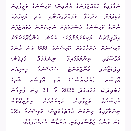
ނަގާފައިވާ މުވައްޒަފުންގެ ތެރެއިން، ކޮމިޝަނުގެ ވަޒީފާއިން
ވަކިވުމަށް ހުށަހަޅާ މުވައްޒަފުންނާއި އަދި ވަކިގޮތެއް
ނާންގާ ކޮމިޝަނުގެ މަސައްކަތަށް ނުނިކުންނަ މުވައްޒަފުން
އިދާރީގޮތުން ވަކިކުރުމަށްފަހު، އެކަން އެންޑޯޒްކުރުމަށް
ކޮމިޝަނަށް ހުށަހެޅުމަށް ކޮމިޝަނުގެ 888 ވަނަ ޢާންމު
ޖަލްސާގައި ނިންމަވާފައިވާ ނިންމެވުމާ ގުޅިގެން،
އިލެކްޓޯރަލް މެނޭޖްމަންޓް ސެކްޝަނުގެ ސީނިއަރ
އޮފިސަރ، (އެމް.އެސް1) އަދި އޮފިސަރ ޝާދިހް
ޢުބައިދުﷲ މުޙައްމަދު 2026 މޭ 31 އިން ފެށިގެން
ކޮމިޝަނުގެ ވަޒީފާއިން ވަކިކުރުމަށް އިދާރީގޮތުން
ނިންމާފައިވާ ނިންމުން އެގޮތުގެމަތީން، ކޮމިޝަނުގެ 925
ވަނަ ޢާންމު ޖަލްސާގައިވަނީ އެންޑޯސް ކުރައްވާފައެވެ.