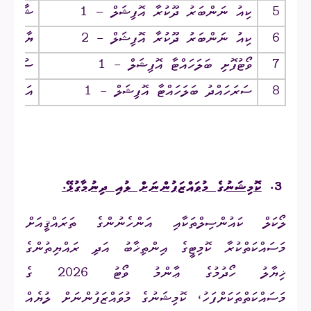
5
ކިއު ނަންބަރު ދޫކުރާ އޮފިޝަލް – 1
ޝާހް އިސ
6
ކިއު ނަންބަރު ދޫކުރާ އޮފިޝަލް - 2
ޔާސްމީނ
7
ވޯޓުފޮށި ބަލަހައްޓާ އޮފިޝަލް - 1
ސުފައިރާ
8
ސަރަހައްދު ބަލަހައްޓާ އޮފިޝަލް - 1
އަޙްމަދު
3.
ކޮމިޝަނުގެ މުވައްޒަފުންނަށް ލުއި ދިނުމާގުޅޭ
.
ލޯކަލް ކައުންސިލްތަކާއި އަންހެނުންގެ ތަރައްޤީއަށް
މަސައްކަތްކުރާ ކޮމިޓީގެ އިންތިޚާބު އަދި ރައްޔިތުންގެ
ޚިޔާލު ހޯދުމުގެ ޢާންމު ވޯޓު 2026 ގެ
މަސައްކަތްތަކަށްފަހު، ކޮމިޝަނުގެ މުވައްޒަފުންނަށް ލުޔެއް