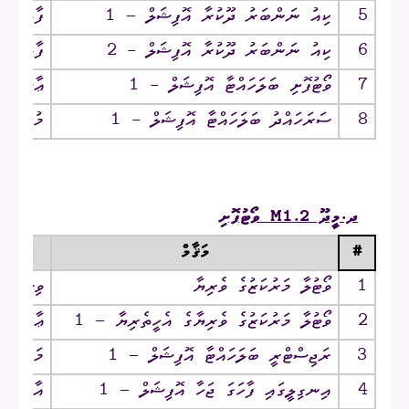
5
ކިއު ނަންބަރު ދޫކުރާ އޮފިޝަލް – 1
ފާޠިމަތު
6
ކިއު ނަންބަރު ދޫކުރާ އޮފިޝަލް - 2
ފާޠިމަތު
7
ވޯޓުފޮށި ބަލަހައްޓާ އޮފިޝަލް - 1
ޢާޞިމާ އ
8
ސަރަހައްދު ބަލަހައްޓާ އޮފިޝަލް - 1
މުޙައްމަ
ދ.މީދޫ
M1.2
ވޯޓުފޮށި
#
މަޤާމް
1
ވޯޓުލާ މަރުކަޒުގެ ވެރިޔާ
ވިޝާހު 
2
ވޯޓުލާ މަރުކަޒުގެ ވެރިޔާގެ އެހީތެރިޔާ – 1
ޢާއިޝަތު
3
ރަޖިސްޓްރީ ބަލަހައްޓާ އޮފިޝަލް – 1
މަރްޔަމ
4
އިނގިލީގައި ފާހަގަ ޖަހާ އޮފިޝަލް – 1
އާމިނަތ