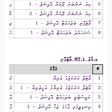
5
ކިއު ނަންބަރު ދޫކުރާ އޮފިޝަލް – 1
ހިދާޔަތު
6
ކިއު ނަންބަރު ދޫކުރާ އޮފިޝަލް - 2
ރާފިޔަތު
7
ވޯޓުފޮށި ބަލަހައްޓާ އޮފިޝަލް - 1
އިބްރާހީ
8
ސަރަހައްދު ބަލަހައްޓާ އޮފިޝަލް - 1
ޙުސައިނ
ކ.މާލެ
MT.1
ވޯޓުފޮށި
#
މަޤާމް
1
ވޯޓުލާ މަރުކަޒުގެ ވެރިޔާ
މުޙައްމަ
2
ވޯޓުލާ މަރުކަޒުގެ ވެރިޔާގެ އެހީތެރިޔާ – 1
މުޙައްމަ
3
ރަޖިސްޓްރީ ބަލަހައްޓާ އޮފިޝަލް – 1
ޢާއިޝަތ
4
އިނގިލީގައި ފާހަގަ ޖަހާ އޮފިޝަލް – 1
ފާޠިމަތ