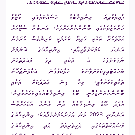
ސްޓޮކަށް ޙަވާލުކޮށްފައިވާ ތަކެތި ހަދިޔާ ކުރުމާގުޅޭ.
ފާއިތުވެދިޔަ އިންތިޚާބުގެ މަސައްކަތުގައި ވޯޓުލާ
މަރުކަޒުތަކުގައި ބޭނުންކުރުމަށްފަހު، އަނބުރާ ސްޓޮކަށް
ޙަވާލުކުރާ ތަކެތި ހަދިޔާ ކުރުމަކީ ކުރިންވެސް ކުރަމުން
އަންނަ ކަމަކަށްވާތީއާއި، އިންތިޚާބުގެ ބޭނުމަށް
ނެގުމަށްފަހު އެ ތަކެތި ދިގު މުއްދަތަކަށް
ބަހައްޓައިފިކަމަށްވާނަމަ ހަލާކުވެގެން އުކާލަންޖެހޭނެ
ތަކެތިކަމަށްވާތީ، މިހާ ގިނަ ޢަދަދަކަށް ތަކެތި
ބޭނުންކުރަންޖެހޭނީ ބޮޑު އިންތިޚާބެއްގައިކަމަށްވާއިރު،
އެފަދަ ބޮޑު އިންތިޚާބެއް ދެން އެންމެ އަވަހަށްވެސް
އަންނާނީ 2028 ވަނަ އަހަރުކަމަށްވުމާއެކު، އިންތިޚާބުގެ
މަސައްކަތްތަކުގައި އެހީތެރިވެދޭ އަދި އިންތިޚާބުގެ