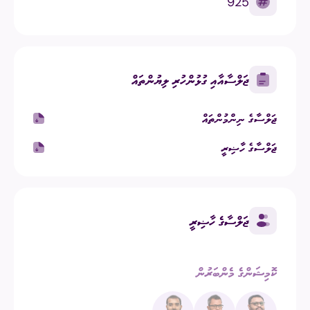
925
ޖަލްސާއާއި ގުޅުންހުރި ލިޔުންތައް
ޖަލްސާގެ ނިންމުންތައް
ޖަލްސާގެ ހާޟިރީ
ޖަލްސާގެ ހާޟިރީ
ކޮމިޝަންގެ މެންބަރުން