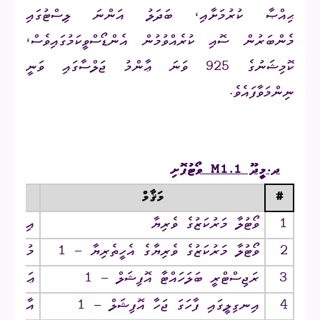
ޙިއްޞާ ކުރުމަށާއި، ބަދަލު އަންނަ ލިސްޓުގައި
މެންބަރުން ސޮއި ކުރެއްވުމުން އެންޑޯސްވީކަމުގައިވެސް،
ކޮމިޝަނުގެ 925 ވަނަ ޢާންމު ޖަލްސާގައި ވަނީ
ނިންމަވާފައެވެ.
ދ.މީދޫ
M1.1
ވޯޓުފޮށި
#
މަޤާމް
1
ވޯޓުލާ މަރުކަޒުގެ ވެރިޔާ
އިބްރާހ
2
ވޯޓުލާ މަރުކަޒުގެ ވެރިޔާގެ އެހީތެރިޔާ – 1
މުޙައްމަ
3
ރަޖިސްޓްރީ ބަލަހައްޓާ އޮފިޝަލް – 1
ޢަބްދު
4
އިނގިލީގައި ފާހަގަ ޖަހާ އޮފިޝަލް – 1
އާމިނަތު