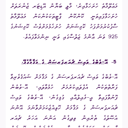
މަޢުލޫމާތު ހުށަހަޅާއިރު، މާލީ ބަޔާން އޮޑިޓަރ ޖެނެރަލަށް
ހުށަހަޅާފައިވަނީ ކޮންކޮން ޕާޓީތަކަކުންކަން މަޢުލޫމާތު
ސާފުކުރުމަށްފަހު ކޮމިޝަނަށް ހުށަހެޅުމަށްވެސް ކޮމިޝަނުގެ
925 ވަނަ ޢާންމު ޖަލްސާގައި ވަނީ ނިންމަވާފައެވެ.
5.
އޭ-ވެބްގެ ވައިސް ޗެއަރޕަރސަން ގެ މަޤާމާގުޅޭ
.
އޭ-ވެބްގެ ވައިސް ޗެއަރޕަރސަން ގެ މަޤާމަށް ޝައުޤުވެރިވާ
ފަރާތްތަކުން އެޕްލައިކުރުމަށް ހުޅުވާލައި، އޭ-ވެބުން
ފޮނުވާފައިވާ އީ-މެއިލްއާއި ގުޅިގެން، އޭ-ވެބްގެ ވައިސް
ޗެއަރޕަރސަން ގެ މަޤާމަށް ހޮވިއްޖެކަމަށްވާނަމަ އޮންނަ
އުޞޫލުގެ ތެރެއިން ވިދިގެން އަންނަ އަހަރު ޗެއަރ