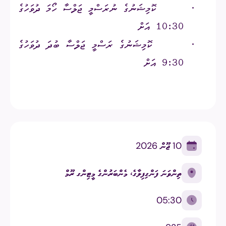
·
ކޮމިޝަނުގެ ނުރަސްމީ ޖަލްސާ ހޯމަ ދުވަހުގެ
10:30 އަށް
·
ކޮމިޝަނުގެ ރަސްމީ ޖަލްސާ ބުދަ ދުވަހުގެ
9:30 އަށް
10 ޖޫން 2026
ތިންވަނަ ފަންގިފިލާގެ، މެންބަރުންގެ މީޓިންގ ރޫމް
05:30