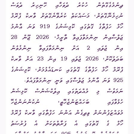
ދިނުމުގެގޮތުން ހުކުރު ދުވަހާއި ހޮނިހިރު ދުވަސް
ނުހިމެނޭގޮތަށް، މަސައްކަތް ކުރެވޭނެގޮތަށް ވާރކް ފްރޮމް
ހޯމް ހަފްތާގެ ގޮތުގައި ކޮމިޝަނުގެ 919 ވަނަ ޢާންމު
ޖަލްސާއިން ނިންމަވާފައިވާ ތާރީޚް، 2026 ޖޫން 28
އިން ޖުލައި 2 އަށް ނިންމަވާފައިވާ ނިންމެވުން
ބަދަލުކޮށް، 2026 ޖުލައި 19 އިން 23 އަށް ވާރކް
ފްރޮމް ހޯމް ހަފްތާގެ ގޮތުގައި ކަނޑައެޅުމަށް، ކޮމިޝަނުގެ
925 ވަނަ ޢާންމު ޖަލްސާގައި ވަނީ ނިންމަވާފައެވެ.
ނަމަވެސް މި މުއްދަތުގައި އިލެކްޝަންސް ކޮމިޝަން
ހުޅުވާފައި ބަހައްޓަންޖެހޭތީ، ނުކުންނަންޖެހޭ
މުވައްޒަފުންނަށް ވިދިގެން އަންނަ ހަފްތާގައި ވާރކް ފްރޮމް
ހޯމް ގެ ގޮތުގައި އެ ފަރާތްތަކަށް އެ ފުރުޞަތު