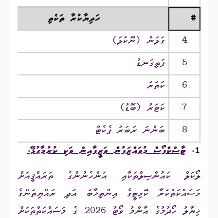
#
ހަދިޔާކުރާ ތަކެތި
4
ގަލަން (ނޫކުލަ)
5
ފަތިގަނޑު
6
ކަތުރު
7
ކަޓަރު (ބޮޑު)
8
ބަންނަ ރަބަރު ޕެކެޓް
1.
ޓާސްކްފޯސް މުވައްޒަފުން ވަޒީފާއިން ވަކި ކުރުމާގުޅޭ.
ލޯކަލް ކައުންސިލްތަކާއި އަންހެނުންގެ ތަރައްޤީއަށް
މަސައްކަތްކުރާ ކޮމިޓީގެ އިންތިޚާބު އަދި ރައްޔިތުންގެ
ޚިޔާލު ހޯދުމުގެ ޢާންމު ވޯޓު 2026 ގެ މަސައްކަތްތަކަށް