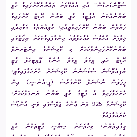
ސްޓޭންޑަރޑްސް" އާއި އެއްގޮތަށް ތައްޔާރުކޮށްފައިވާ މާލީ
ބަޔާނެއްކަން އެޕާޓީގެ މާލީ ބަޔާން އޮޑިޓް ކޮށްފައިވާ
ފަރާތުން ބަޔާން ކޮށްފައިވާތީއާއި، މާލިއްޔަތުގެ ގަވާއިދާއި
ޚިލާފަށް އެއްވެސް މުޢާމަލާތެއް ހިންގާފައިވާކަމަށް ރިޕޯޓުގައި
ބަޔާންކޮށްފައިނުވާކަމަށް މި ކޮމިޝަނުގެ އިންޓަރނަލް
އޮޑިޓް އަދި ލީގަލް ލީގަލް އެންޑް ޕޮލިޓިކަލް ޕާޓީ
ރެގިއުލޭޝަން ސެކްޝަނުން ކޮމިޝަނަށް ހުށަހަޅާފައިވާތީ،
ޕީޕަލްސް ނެޝަނަލް ކޮންގްރެސް (ޕީ.އެން.ސީ) އިން
ހުށަހަޅާފައިވާ އެ ޕާޓީގެ މާލީ ބަޔާން ރަނގަޅުކަމަށް،
ކޮމިޝަނުގެ 925 ވަނަ ޢާންމު ޖަލްސާގައި ވަނީ އެންޑޯސް
ކުރައްވާފައެވެ.
މީގެއިތުރުން، މިހާތަނަށް ސިޔާސީ ޕާޓީތަކުން މާލީ