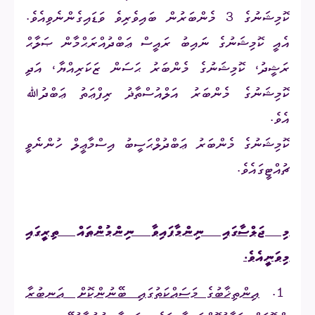
ކޮމިޝަނުގެ 3 މެންބަރުން ބައިވެރިވެ ވަޑައިގެންނެވިއެވެ.
އެއީ ކޮމިޝަނުގެ ނައިބު ރައީސް ޢަބްދުއްރަޙްމާން ޞަލާޙް
ރަޝީދު، ކޮމިޝަނުގެ މެންބަރު ޙަސަން ޒަކަރިއްޔާ، އަދި
ކޮމިޝަނުގެ މެންބަރު އަލްއުސްތާޛު ރިފްޢަތު ޢަބްދުﷲ
އެވެ.
ކޮމިޝަނުގެ މެންބަރު ޢަބްދުލްޙަސީބު އިސްމާޢީލް ހުންނެވީ
ޗުއްޓީގައެވެ.
މި ޖަލްސާގައި ނިންމާފައިވާ ނިންމުންތައް ތިރީގައި
މިވަނީއެވެ.
1.
އިންތިޚާބުގެ މަސައްކަތުގައި ބޭނުންކޮށް އަނބުރާ