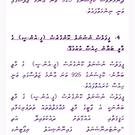
ދިނުމަށްވެސް ކޮމިޝަނުގެ 925 ވަނަ ޢާންމު ޖަލްސާގައި
ވަނީ ނިންމަވާފައެވެ.
4.
ޕީޕަލްސް ނެޝަނަލް ކޮންގްރެސް (ޕީ.އެން.ސީ) ގެ
މާލީ ބަޔާން ޙިއްޞާ ކުރުގުޅޭ
.
ޕީޕަލްސް ނެޝަނަލް ކޮންގްރެސް (ޕީ.އެން.ސީ)
ގެ މާލީ
ބަޔާން، ކޮމިޝަނުގެ 925 ވަނަ ޢާންމު ޖަލްސާގައި ވަނީ
ޙިއްޞާ ކުރައްވާފައެވެ.
ޕީޕަލްސް ނެޝަނަލް ކޮންގްރެސް (ޕީ.އެން.ސީ) ގެ މާލީ
ބަޔާނަކީ އެ ޕާޓީގެ މާލީ މުޢާމަލާތްތައް ތެދުވެރިކަމާއި
ޙަޤީޤަތާއި އެއްގޮތަށް ދައްކުވައިދޭ އަދި
"އިންޓަރނޭޝަނަލް ފައިނޭންޝިއަލް ރިޕޯޓިންގ