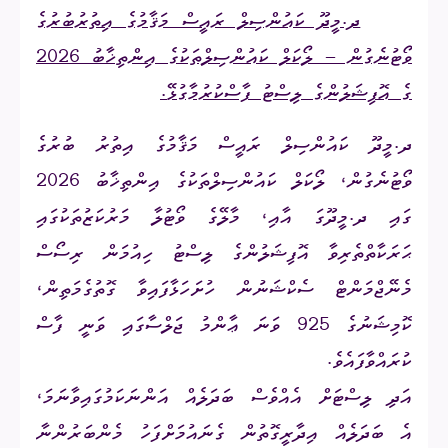
2.
ދ.މީދޫ ކައުންސިލް ރައީސް މަޤާމުގެ އިތުރުބުރުގެ
ވޯޓުނެގުން – ލޯކަލް ކައުންސިލްތަކުގެ އިންތިޚާބު 2026
ގެ އޮފިޝަލުންގެ ލިސްޓު ފާސްކުރުމާގުޅޭ
.
ދ.މީދޫ ކައުންސިލް ރައީސް މަޤާމުގެ އިތުރު ބުރުގެ
ވޯޓުނެގުން، ލޯކަލް ކައުންސިލްތަކުގެ އިންތިޚާބު 2026
ގައި ދ.މީދޫގަ އާއި، މާލޭގެ ވޯޓުލާ މަރުކަޒުތަކުގައި
ޙަރަކާތްތެރިވާ އޮފިޝަލުންގެ ލިސްޓު ހިއުމަން ރިސޯސް
މެނޭޖްމަންޓް ސެކްޝަނުން ހުށަހަޅާފައިވާ ގޮތުގެމަތިން،
ކޮމިޝަނުގެ 925 ވަނަ ޢާންމު ޖަލްސާގައި ވަނީ ފާސް
ކުރައްވާފައެވެ.
އަދި ލިސްޓަށް އެއްވެސް ބަދަލެއް އަންނަކަމުގައިވާނަމަ،
އެ ބަދަލެއް އިދާރީގޮތުން ގެނައުމަށްފަހު މެންބަރުންނާ