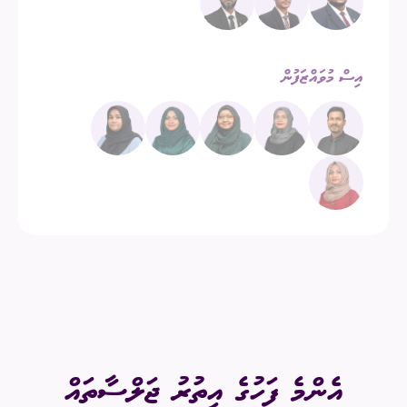
އިސް މުވައްޒަފުން
އެންމެ ފަހުގެ އިތުރު ޖަލްސާތައް