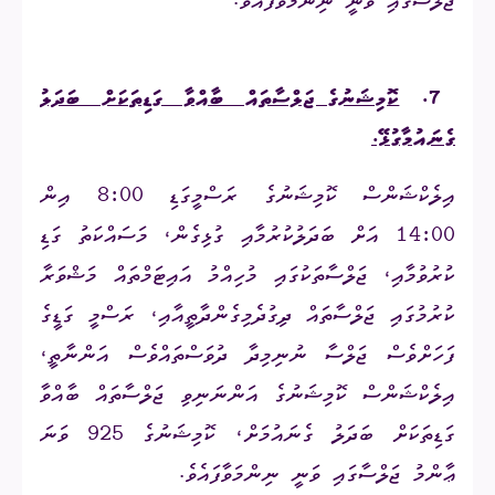
ޖަލްސާގައި ވަނީ ނިންމަވާފައެވެ.
7.
ކޮމިޝަނުގެ ޖަލްސާތައް ބާއްވާ ގަޑިތަކަށް ބަދަލު
ގެނައުމާގުޅޭ.
އިލެކްޝަންސް ކޮމިޝަނުގެ ރަސްމީގަޑި 8:00 އިން
14:00 އަށް ބަދަލުކުރުމާއި ގުޅިގެން، މަސައްކަތު ގަޑި
ކުރުވުމާއި، ޖަލްސާތަކުގައި މުހިއްމު އައިޓަމްތައް މަޝްވަރާ
ކުރުމުގައި ޖަލްސާތައް ދިގުދެމިގެންދާތީއާއި، ރަސްމީ ގަޑީގެ
ފަހަށްވެސް ޖަލްސާ ނުނިމިދާ ދުވަސްތައްވެސް އަންނާތީ،
އިލެކްޝަންސް ކޮމިޝަނުގެ އަންނަނިވި ޖަލްސާތައް ބާއްވާ
ގަޑިތަކަށް ބަދަލު ގެނައުމަށް، ކޮމިޝަނުގެ 925 ވަނަ
ޢާންމު ޖަލްސާގައި ވަނީ ނިންމަވާފައެވެ.