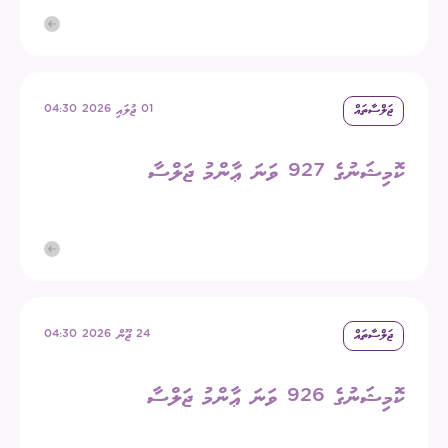
ޖަލްސާތައް
01 ޖުލައި 2026 04:30
ކޮމިޝަނުގެ 927 ވަނަ ޢާންމު ޖަލްސާ
ޖަލްސާތައް
24 ޖޫން 2026 04:30
ކޮމިޝަނުގެ 926 ވަނަ ޢާންމު ޖަލްސާ