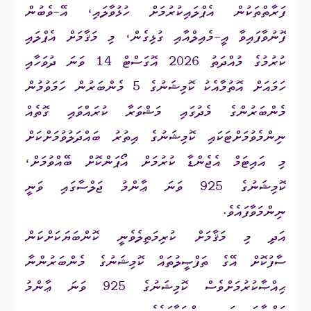
ފަރާތްތަކުން އެޕްލައިކުރުމަށް ހުޅުވާލައި، އޭ-ވެބުން
ފޮނުވާފައިވާ އީ-މެއިލްއާއި ގުޅިގެން، މި މަޤާމަށް އެޕްލައި
ކުރުމުގެ މުއްދަތު 2026 އޮގަސްޓް 14 ވަނަ ދުވަހާއި
ހަމައަށް އޮތުމާއެކު ކޮމިޝަނުގެ 5 މެންބަރުން ހަމަވުމުން
މެންބަރުންގެ މެދުގައި މަޝްވަރާ ކުރައްވައި ގޮތެއް
ނިންމެވުމަށްޓަކައި ކޮމިޝަނުގެ އިތުރު ބައްދަލުވުމަށްކަށް
މި އައިޓަމް އެޖެންޑާ ކުރުމަށް އޯޕަންކޮށް ބޭއްވުމަ
ށް،
ކޮމިޝަނުގެ 925 ވަނަ ޢާންމު ޖަލްސާގައި ވަނީ
ނިންމަވާފައެވެ.
އަދި މި މަޤާމަށް ކުރިމަތިލެވެނީ ކޮންބަޔަކަށްކަން
ސާފުކޮށް އޭގެ ތަފްޞީލުތައް ކޮމިޝަނުގެ މެންބަރުންނާ
ޙިއްޞާކުރުމަށްވެސް ކޮމިޝަނުގެ 925 ވަނަ ޢާންމު