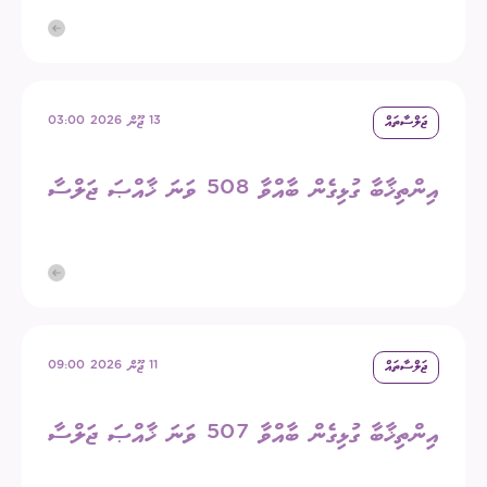
ޖަލްސާތައް
13 ޖޫން 2026 03:00
އިންތިޚާބާ ގުޅިގެން ބާއްވާ 508 ވަނަ ޚާއްޞަ ޖަލްސާ
ޖަލްސާތައް
11 ޖޫން 2026 09:00
އިންތިޚާބާ ގުޅިގެން ބާއްވާ 507 ވަނަ ޚާއްޞަ ޖަލްސާ