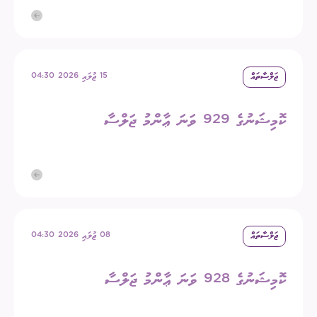
ޖަލްސާތައް
15 ޖުލައި 2026 04:30
ކޮމިޝަނުގެ 929 ވަނަ ޢާންމު ޖަލްސާ
ޖަލްސާތައް
08 ޖުލައި 2026 04:30
ކޮމިޝަނުގެ 928 ވަނަ ޢާންމު ޖަލްސާ