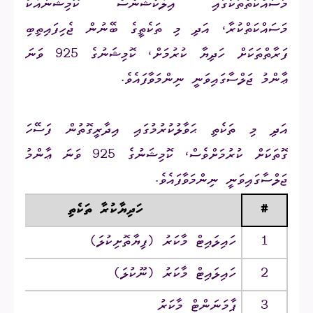
މަސައްކަތްތަކުގައި އިލެކްޝަންސް ކޮމިޝަނާއެކު
މަސައްކަތްކުރާ، އަދި މި ތަކެތީގެ ބޭނުން ޖެހިފައިތިބި
ފަރާތްތަކަށް ހަދިޔާ ކުރުމަށް، ކޮމިޝަނުގެ 925 ވަނަ
ޢާންމު ޖަލްސާގައިވަނީ ނިންމަވާފައެވެ.
އަދި މި ތަކެތި ޙަވާލުކުރުމުގައި އިދާރީގޮތުން ފަސޭހަ
ގޮތަކަށް ކުރުމަށްވެސް، ކޮމިޝަނުގެ 925 ވަނަ ޢާންމު
ޖަލްސާގައިވަނީ ނިންމަވާފައެވެ.
#
ހަދިޔާކުރާ ތަކެތި
1
ހައިލައިޓް މާކަރު (ފިޔާތޮށިކުލަ)
2
ހައިލައިޓް މާކަރު (ނޫކުލަ)
3
ޕާމަނަންޓް މާކަރު