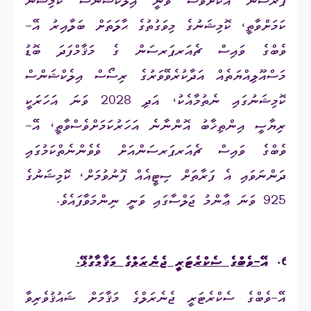
ޕާރސަން އަކަށްވެސް ވާނީ އިލެކްޝަންސް ކޮމިޝަން
ކަމަށްވާތީ، ކޮމިޝަނުގެ މިވަގުތުގެ ޙާލަތަށް ބަލާއިރު އޭ-
ވެބްގެ ވައިސް ޗެއަރޕަރސަން ގެ މަޤާމްފަދަ ބޮޑު
މަސްއޫލިއްޔަތެއް އަދާކުރެވޭވަރުގެ ރިސޯސް އިލެކްޝަންސް
ކޮމިޝަނުގައި ނެތުމާއެކު، އަދި 2028 ވަނަ އަހަރަކީ
ރިޔާސީ އިންތިޚާބު އޮންނާނެ އަހަރުކަމަށްވެސްވާތީ، އޭ-
ވެބްގެ ވައިސް ޗެއަރޕަރސަންއަށް ވެވެންނެތްކަމުގައި
ދަންނަވައި އެ ފަރާތަށް ސިޓީއެއް ފޮނުވުމަށް، ކޮމިޝަނުގެ
925 ވަނަ ޢާންމު ޖަލްސާގައި ވަނީ ނިންމަވާފައެވެ.
6.
އޭ-ވެބްގެ ސެކްރެޓަރީ ޖެނެރަލްގެ މަޤާމާގުޅޭ
.
އޭ-ވެބްގެ ސެކްރެޓަރީ ޖެނެރަލްގެ މަޤާމަށް ޝައުޤުވެރިވާ