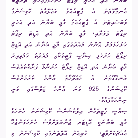
ބަޔާން އަދި އަހަރީ ރިޕޯޓު ހުށަހަޅާފައިހުރި ތަރުތީބު
އެނގޭގޮތަށް އެ ޕާޓީއެއްގެ މަޢުލޫމާތު ކޮމިޝަނުގެ
ވެބްސައިޓަށް އެ ޕާޓީއެއްގެ މާލީ ބަޔާން އަދި އަހަރީ
ރިޕޯޓު ލުމަށާއި، މާލީ ބަޔާން އަދި އޮޑިޓް ރިޕޯޓު
ހުށަހެޅުމަށް އޮންނަ މުއްދަތުގައި މާލީ ބަޔާން އަދި އޮޑިޓް
ރިޕޯޓު ހުށަހެޅި ސިޔާސީ ޕާޓީތަކާއި މުއްދަތު ހަމަވިއިރު
މާލީ ބަޔާން އަދި އޮޑިޓް ރިޕޯޓު ހުށަނާޅާ ފަރާތްތައްވެސް
އެނގޭގޮތަށް އެ މަޢުލޫމާތު ޢާންމު ކުރުމަށްވެސް
ކޮމިޝަނުގެ 925 ވަނަ ޢާންމު ޖަލްސާގައި ވަނީ
ނިންމަވާފައެވެ.
ސިޔާސީ ޕާޓީތަކުން އިލެކްޝަންސް ކޮމިޝަނަށް ހުށަހަޅާ
މާލީ ބަޔާނަކީ އޮޑިޓަރ ޖެނެރަލަށްވެސް ހުށަހަޅަންޖެހޭ
އެއްޗަކަށްވާތީ،
ކުރިއަށް އޮތްތަނުގައި ކޮމިޝަނަށް މި