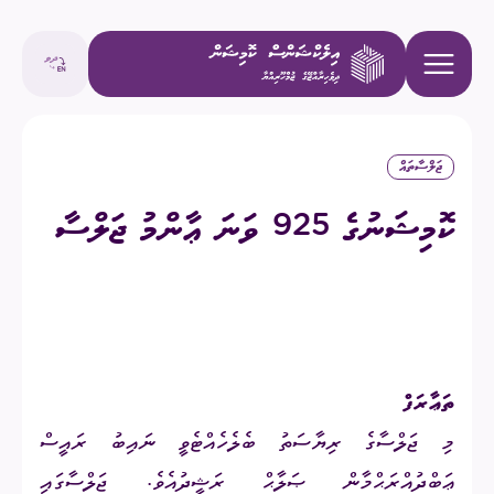
ޖަލްސާތައް
ކޮމިޝަނުގެ 925 ވަނަ ޢާންމު ޖަލްސާ
ތަޢާރަފް
މި ޖަލްސާގެ ރިޔާސަތު ބެލެހެއްޓެވީ ނައިބު ރައީސް
ޢަބްދުއްރަޙްމާން ޞަލާޙް ރަޝީދުއެވެ. ޖަލްސާގައި