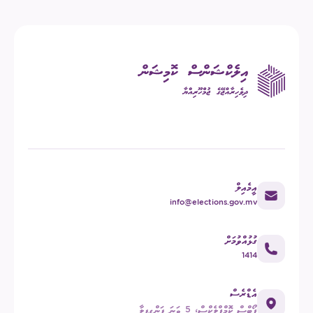
އީމެއިލް
info@elections.gov.mv
ގުޅުއްވުމަށް
1414
އެޑްރެސް
ޕޯޓްސް ކޮމްޕްލެކްސް، 5 ވަނަ ފަންގިފިލާ