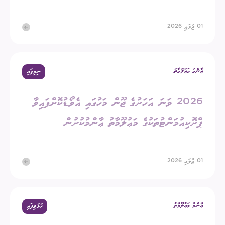
01 ޖުލައި 2026
ޢާންމު މަޢުލޫމާތު
ނިމިފައި
2026 ވަނަ އަހަރުގެ ޖޫން މަހުގައި އެވޯޑުކޮށްފައިވާ
ޕްރޮކިއުމަންޓުތަކުގެ މަޢުލޫމާތު ޢާންމުކުރުން
01 ޖުލައި 2026
ޢާންމު މަޢުލޫމާތު
ހުޅުވިފައި