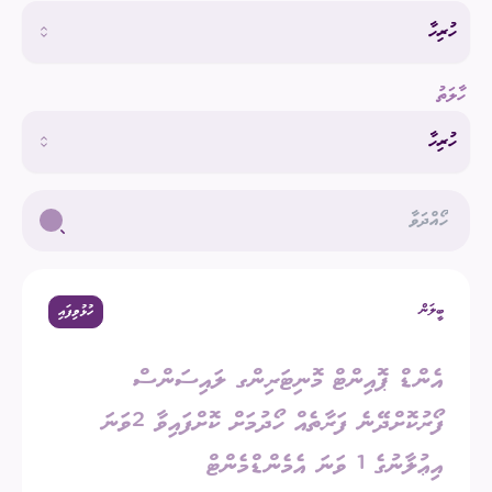
ހުރިހާ
ހާލަތު
ހުރިހާ
ބީލަން
ހުޅުވިފައި
އެންޑް ޕޮއިންޓް މޮނިޓަރިންގ ލައިސަންސް
ފޯރުކޮށްދޭނެ ފަރާތެއް ހޯދުމަށް ކޮށްފައިވާ 2ވަނަ
އިޢުލާނުގެ 1 ވަނަ އެމެންޑްމެންޓް