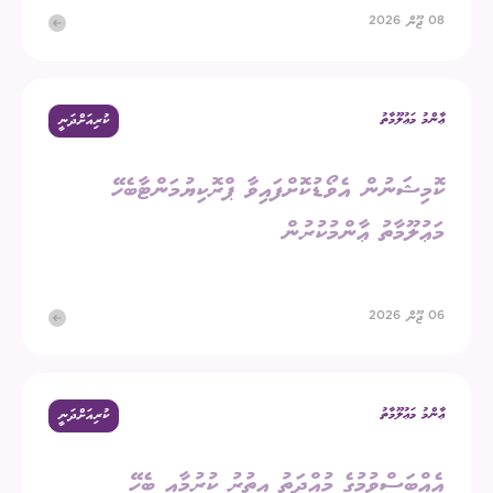
08 ޖޫން 2026
ޢާންމު މަޢުލޫމާތު
ކުރިއަށްދަނީ
ކޮމިޝަނުން އެވޯޑުކޮށްފައިވާ ޕްރޮކިޔުމަންޓާބެހޭ
މަޢުލޫމާތު ޢާންމުކުރުން
06 ޖޫން 2026
ޢާންމު މަޢުލޫމާތު
ކުރިއަށްދަނީ
އެއްބަސްވުމުގެ މުއްދަތު އިތުރު ކުރުމާއި ބެހޭ