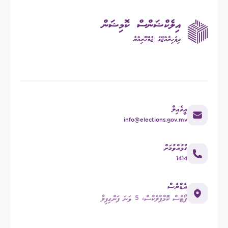
އީމެއިލް
info@elections.gov.mv
ގުޅުއްވުމަށް
1414
އެޑްރެސް
ޕޯޓްސް ކޮމްޕްލެކްސް، 5 ވަނަ ފަންގިފިލާ