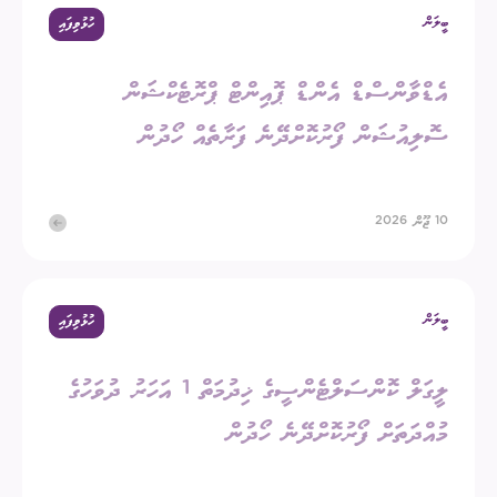
ބީލަން
ހުޅުވިފައި
އެޑްވާންސްޑް އެންޑް ޕޮއިންޓް ޕްރޮޓެކްޝަން
ސޮލިއުޝަން ފޯރުކޮށްދޭނެ ފަރާތެއް ހޯދުން
10 ޖޫން 2026
ބީލަން
ހުޅުވިފައި
ލީގަލް ކޮންސަލްޓެންސީގެ ޚިދުމަތް 1 އަހަރު ދުވަހުގެ
މުއްދަތަށް ފޯރުކޮށްދޭނެ ހޯދުން