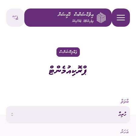
ޕަބްލިކޭޝަންސް
ޕްރޮކިއުމެންޓް
ބާވަތް
ހުރިހާ
އަހަރު