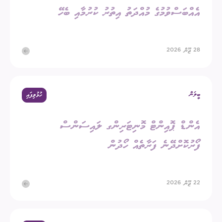
އެއްބަސްވުމުގެ މުއްދަތު އިތުރު ކުރުމާއި ބެހޭ
28 ޖޫން 2026
ބީލަން
ހުޅުވިފައި
އެންޑް ޕޮއިންޓް މޮނިޓަރިންގ ލައިސަންސް
ފޯރުކޮށްދޭނެ ފަރާތެއް ހޯދުން
22 ޖޫން 2026