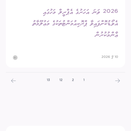
2026 ވަނަ އަހަރުގެ އެޕްރީލް މަހުގައި
އެވޯޑުކޮށްފައިވާ ޕްރޮކިއުމަންޓުތަކުގެ މަޢުލޫމާތު
ޢާންމުކުރުން
10 މޭ 2026
13
12
2
1