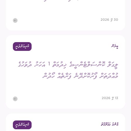
30 މޭ 2026
ބީލަން
ކުރިއަށްދަނީ
ލީގަލް ކޮންސަލްޓެންސީގެ ޚިދުމަތް 1 އަހަރު ދުވަހުގެ
މުއްދަތަށް ފޯރުކޮށްދޭނެ ފަރާތެއް ހޯދުން
13 މޭ 2026
ޢާންމު މަޢުލޫމާތު
ކުރިއަށްދަނީ