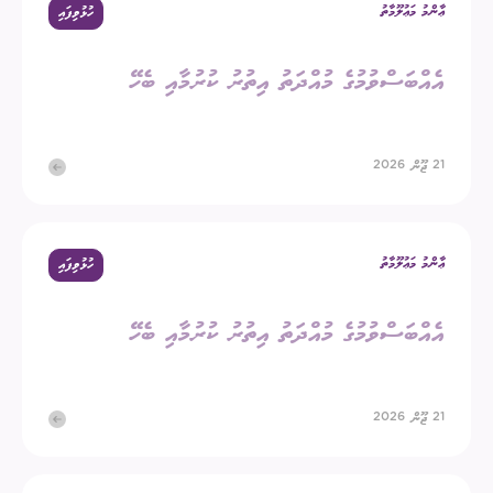
ޢާންމު މަޢުލޫމާތު
ހުޅުވިފައި
އެއްބަސްވުމުގެ މުއްދަތު އިތުރު ކުރުމާއި ބެހޭ
21 ޖޫން 2026
ޢާންމު މަޢުލޫމާތު
ހުޅުވިފައި
އެއްބަސްވުމުގެ މުއްދަތު އިތުރު ކުރުމާއި ބެހޭ
21 ޖޫން 2026