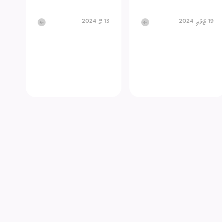
ގުޅުއްވުމަށް
19 ޖުލައި 2024
ުމުގެ ޢާންމު ވޯޓު
13 މޭ 2024
ްޑް ބްރޯޑްކާސްޓިންގ
ECM Talks - Podcast