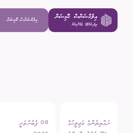
އިލެކްޝަންސް ކޮމިޝަން
ވިޝަން / މ
މަސްޢޫލިއްޔަ
މެންބަރުން
އިސް މުވައްޒ
ރައްޔިތުންގެ މަޖިލީހުގެ
08 ފެބުރުވަރީ
ކޮމިޓީތައް