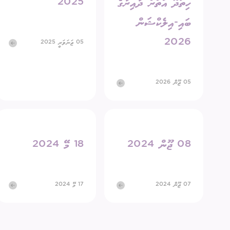
ހިތަދޫ އުތުރު ދާއިރާގެ
2025
އިދާރީ އޮނި
ބައި-އިލެކްޝަން
2026
05 ޖަނަވަރީ 2025
މަޢުލޫމާތު ހޯ
އިލެކްޝަންސް
05 ޖޫން 2026
ޝަކުވާ
ފޮރިން ރިލޭ
08 ޖޫން 2024
18 މޭ 2024
07 ޖޫން 2024
17 މޭ 2024