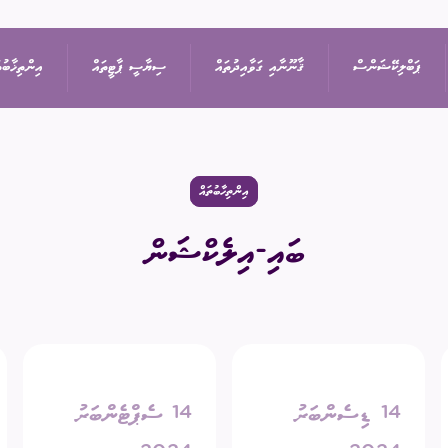
ޕަބްލިކޭޝަންސް
ޤާނޫނާއި ގަވާއިދުތައް
ސިޔާސީ ޕާޓީތައް
އިންތިޚާބުތ
ިޝަން
އިޢުލާން
ޤާނޫނުތައް
ރިޔާސީ އިންތިޚާބު
ޕާޓީތަކުގެ ދަފްތަރު
އިންތިހާބުތައް
ބައި-އިލެކްޝަން
ތުތައް
ނޫސްބަޔާން
ގަވާއިދުތައް
ރައްޔިތުންގެ މަޖިލީހުގެ 
ސިޔާސީ ޕާޓީގެ މެންބަ
ޖަލްސާ
ސިޔާސަތުތައް
ބައި-އިލެކްޝަން
ސިޔާސީ ޕާޓީއަކުން ވަ
ަފުން
ޕްރޮކިއުމެންޓް
އަހަރީ ރިޕޯޓާއި އޮޑިޓް
ލޯކަލް ކައުންސިލްތަކުގެ
14 ޑިސެންބަރު
14 ސެޕްޓެންބަރު
އަންހެނުންގެ ތަރައްޤީއ
ޑައުންލޯޑްސް
ކޮމިޓީގެ އިންތިޚާބު