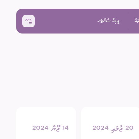
ައް
މީޑިއާ ސެންޓަރ
ޚަބަރު
އިންތިޚާބު
ރެއްތޯ ބެއްލެވުމަށް
ޙަރަކާތްތައް
ކިވުން
ފޮޓޯ
 ރިޕޯޓްތައް
 އިންތިޚާބު
ވީޑިއޯ
20 ޖުލައި 2024
14 ޖޫން 2024
ަށް މަސައްކަތް ކުރާ
ތާރީޚުގެ ތެރެއިން