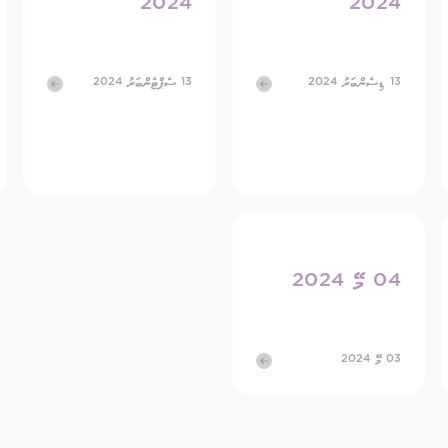
2024
2024
ގަނޑު
ވަޒީފާ
ރައްޔިތުންގެ ޚިޔާލު ހޯދ
13 ޑިސެންބަރު 2024
13 ސެޕްޓެންބަރު 2024
ދައި ލިބިގަތުމުގެ ޙައްޤު
މޯލްޑިވްސް މީޑިއާ އެނ
ކޮމިޝަނުގެ އިންތިޚާބު
 ކޮމިޝަނަށް ލިބިފައިވާ ހިޔާލާއި
އެހެނިހެން
ޝަންސް
އިލެކްޝަން ރިޕޯޓް
04 މޭ 2024
03 މޭ 2024