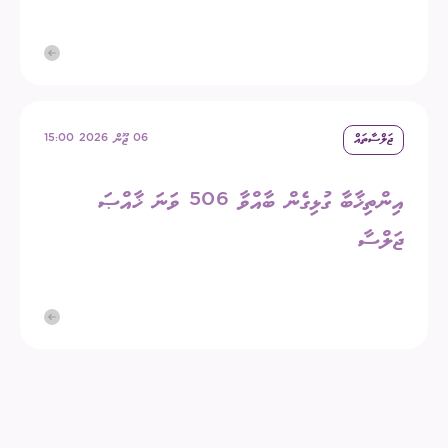
ޖަލްސާތައް
06 ޖޫން 2026 15:00
އިންތިޚާބާ ގުޅިގެން ބާއްވާ 506 ވަނަ ޚާއްޞަ
ޖަލްސާ