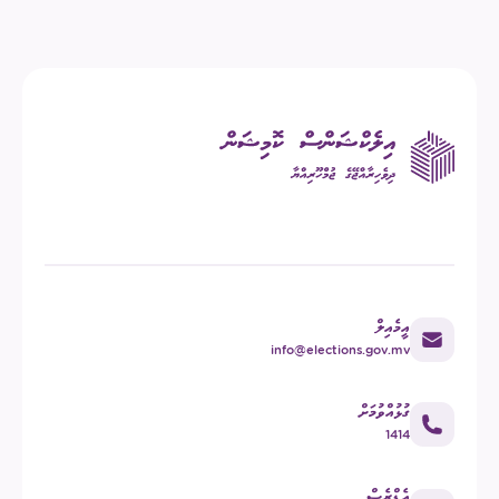
އީމެއިލް
info@elections.gov.mv
ގުޅުއްވުމަށް
1414
އެޑްރެސް