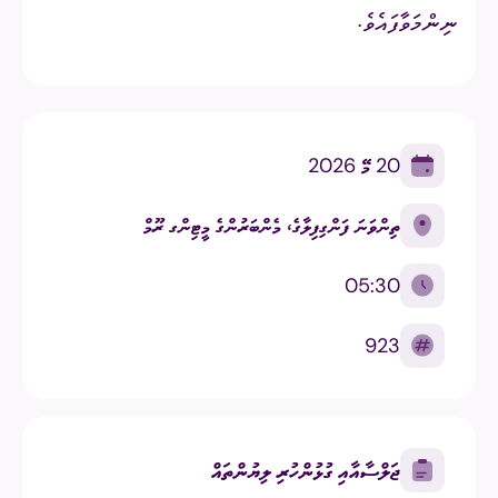
ނިންމަވާފައެވެ.
20 މޭ 2026
ތިންވަނަ ފަންގިފިލާގެ، މެންބަރުންގެ މީޓިންގ ރޫމް
05:30
923
ޖަލްސާއާއި ގުޅުންހުރި ލިޔުންތައް