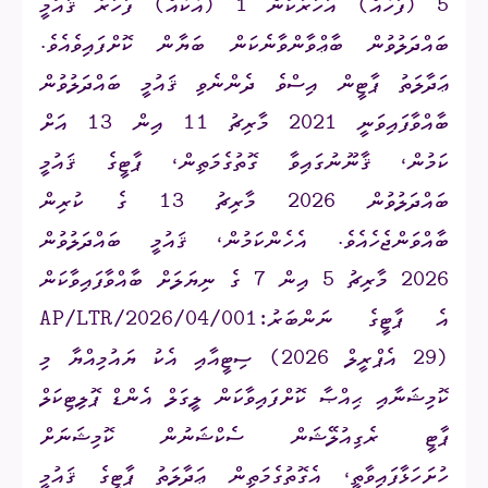
5 (ފަހެއް) އަހަރަކުން 1 (އެކެއް) ފަހަރު ޤައުމީ
ބައްދަލުވުން ބާޢްވާންވާނެކަން ބަޔާން ކޮށްފައިވެއެވެ.
ޢަދާލަތު ޕާޓީން އިސްވެ ދެންނެވި ޤައުމީ ބައްދަލުވުން
ބާއްވާފައިވަނީ 2021 މާރިޗު 11 އިން 13 އަށް
ކަމުން، ޤާނޫނުގައިވާ ގޮތުގެމަތިން، ޕާޓީގެ ޤައުމީ
ބައްދަލުވުން 2026 މާރިޗު 13 ގެ ކުރިން
ބާއްވަންޖެހެއެވެ. އެހެންކަމުން، ޤައުމީ ބައްދަލުވުން
2026 މާރިޗު 5 އިން 7 ގެ ނިޔަލަށް ބާއްވާފައިވާކަން
އެ ޕާޓީގެ ނަންބަރު:
AP/LTR/2026/04/001
(29 އެޕްރީލް 2026) ސިޓީއާއި އެކު ޔައުމިއްޔާ މި
ކޮމިޝަނާއި ޙިއްޞާ ކޮށްފައިވާކަން
ލީގަލް އެންޑް ޕޮލިޓިކަލް
ޕާޓީ ރެގިއުލޭޝަން
ސެކްޝަނުން ކޮމިޝަނަށް
ހުށަހަޅާފައިވާތީ، އެގޮތުގެމަތިން ޢަދާލަތު ޕާޓީގެ ޤައުމީ