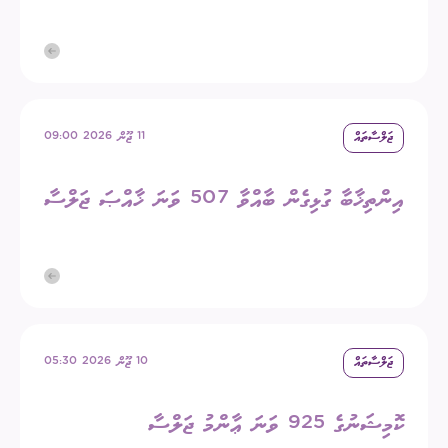
ޖަލްސާތައް
11 ޖޫން 2026 09:00
އިންތިޚާބާ ގުޅިގެން ބާއްވާ 507 ވަނަ ޚާއްޞަ ޖަލްސާ
ޖަލްސާތައް
10 ޖޫން 2026 05:30
ކޮމިޝަނުގެ 925 ވަނަ ޢާންމު ޖަލްސާ