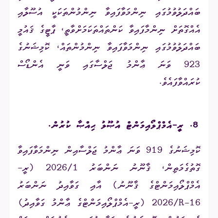
ބައްދަލުވުމުގައި ނިންމަވާފައިވާ ނިންމުންތަކަކީ އުސޫލާއި
އެއްގޮތަށް ނިންމާފައިވާ ކަންތައްތަކަމަށްވާތީ، ޕާޓީގެ ޤައުމީ
ބައްދަލުވުމުގައި ނިންމަވާފައިވާ ނިންމުންތައް، ކޮމިޝަނުގެ
923 ވަނަ ޢާންމު ޖަލްސާގައި ވަނީ އެންޑޯސް
ކުރައްވާފައެވެ.
8.
ރީ-އެމްޕްލޯއިމަންޓް އުޞޫލު ޙިއްޞާ ކުރުން.
ކޮމިޝަނުގެ 919 ވަނަ ޢާންމު ޖަލްސާއިން ނިންމަވާފައިވާ
ގޮތުގެމަތިން، ޤާނޫނު ނަންބަރު 2026/1 (ރީ-
އެމްޕްލޯއިމަންޓްގެ ޤާނޫނު) އާއި ގަވާއިދު ނަންބަރު
2026/R-16
(ރީ-އެމްޕްލޯއިމަންޓްގެ ޢާންމު ގަވާއިދު)