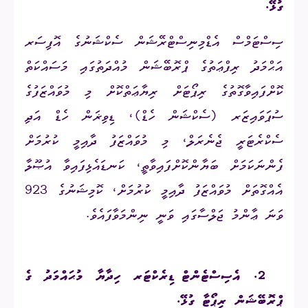
ގުޅޭ.
ސިސްޓަމްސް އެޑްމިނިސްޓްރޭޝަން ސެކްޝަނުގެ އޮފިސަރ
އަޙްމަދު ރިފްޢަތުގެ ޕްރޮބޭޝަން މުއްދަތުގައި މަސައްކަތް
ކޮށްފައިވާގޮތުގެ ރިޕޯޓަށް ރިޔާޢަތްކޮށް މި މުވައްޒަފުގެ
ސުޕަވައިޒަރ (ސެކްޝަން ހެޑް)، ޑިވިޜަން ހެޑް އަދި
ސެކްރެޓަރީ ޖެނެރަލް، މި މުވައްޒަފު ދާއިމީ ކުރުމަށް
ފެންނަކަމަށް ބަޔާންކޮށްފައިވާތީ، ކަނޑައެޅިފައިވާ އުޞޫލާ
އެއްގޮތަށް މުވައްޒަފު ދާއިމީ ކުރުމަށް، ކޮމިޝަނުގެ 923
ވަނަ ޢާންމު ޖަލްސާގައި ވަނީ ނިންމަވާފައެވެ.
2.
އެސިސްޓެންޓް ޑިރެކްޓަރ ހިދާޔާ މުޙައްމަދު ގެ
ޕްރޮބޭޝަން ރިޕޯޓާ ގުޅޭ.