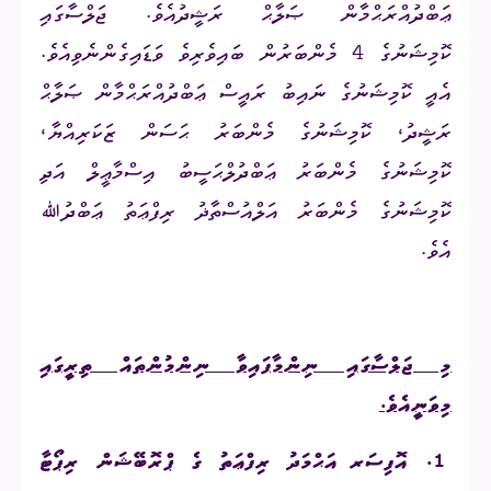
ޢަބްދުއްރަޙްމާން ޞަލާޙް ރަޝީދުއެވެ. ޖަލްސާގައި
ކޮމިޝަނުގެ 4 މެންބަރުން ބައިވެރިވެ ވަޑައިގެންނެވިއެވެ.
އެއީ ކޮމިޝަނުގެ ނައިބު ރައީސް ޢަބްދުއްރަޙްމާން ޞަލާޙް
ރަޝީދު، ކޮމިޝަނުގެ މެންބަރު ޙަސަން ޒަކަރިއްޔާ،
ކޮމިޝަނުގެ މެންބަރު ޢަބްދުލްޙަސީބު އިސްމާޢީލް އަދި
ކޮމިޝަނުގެ މެންބަރު އަލްއުސްތާޛު ރިފްޢަތު ޢަބްދުﷲ
އެވެ.
މި ޖަލްސާގައި ނިންމާފައިވާ ނިންމުންތައް ތިރީގައި
މިވަނީއެވެ.
1.
އޮފިސަރ އަޙްމަދު ރިފްޢަތު ގެ ޕްރޮބޭޝަން ރިޕޯޓާ