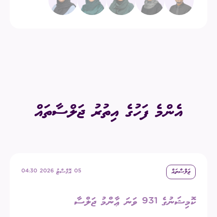
އެންމެ ފަހުގެ އިތުރު ޖަލްސާތައް
ޖަލްސާތައް
05 އޮގްސްޓު 2026 04:30
ކޮމިޝަނުގެ 931 ވަނަ ޢާންމު ޖަލްސާ