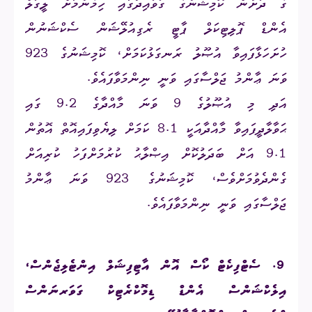
ގެ ދަށުން ކޮމިޝަނުގެ ގަވާއިދުގައި ހިމެނުމަށް
ލީގަލް
އެންޑް ޕޮލިޓިކަލް ޕާޓީ ރެގިއުލޭޝަން
ސެކްޝަނުން
ހުށަހަޅާފައިވާ އުޞޫލު ރަނގަޅުކަމަށް، ކޮމިޝަނުގެ 923
ވަނަ ޢާންމު ޖަލްސާގައި ވަނީ ނިންމަވާފައެވެ.
އަދި މި އުޞޫލުގެ 9 ވަނަ މާއްދާގެ 9.2 ގައި
ޙަވާލާދީފައިވާ މާއްދާއަކީ 8.1 ކަމަށް ލިޔެވިފައިއޮތް އޮތުން
9.1 އަށް ބަދަލުކޮށް އިޞްލާޙު ކުރުމަށްފަހު ކުރިއަށް
ގެންދެވުމަށްވެސް، ކޮމިޝަނުގެ 923 ވަނަ ޢާންމު
ޖަލްސާގައި ވަނީ ނިންމަވާފައެވެ.
9.
ސެޓްފިކެޓް ކޯސް އޮން އާޓިފިޝަލް އިންޓެލިޖެންސް،
އިލެކްޝަންސް އެންޑް ޑިމޮކްރެޓިކް ގަވަރނަންސް