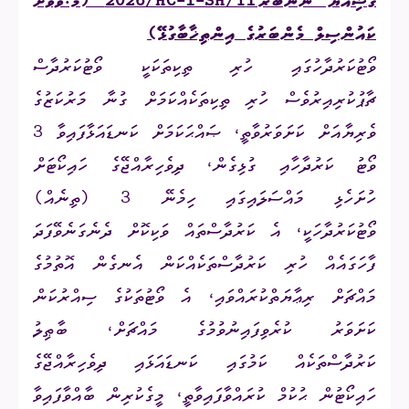
ޤަޟިއްޔާ ނަންބަރު
2026/HC-I-SH/1
(މ.ވޭވަށު
ކައުންސިލް މެންބަރުގެ އިންތިޚާބާގުޅޭ)
ވޯޓުކަރުދާހުގައި ހުރި ތިކިތަކަކީ ވޯޓުކަރުދާސް
ޗާޕުކުރިއިރުވެސް ހުރި ތިކިތަކެއްކަމަށް ގުނާ މަރުކަޒުގެ
ވެރިޔާއަށް ކަށަވަރުވާތީ، ޞައްޙަކަމަށް ކަނޑައަޅާފައިވާ 3
ވޯޓު ކަރުދާހާއި ގުޅިގެން، ދިވެހިރާއްޖޭގެ ހައިކޯޓަށް
ހުށަހެޅި މައްސަލައިގައި ހިމެނޭ 3 (ތިނެއް)
ވޯޓުކަރުދާހަކީ، އެ ކަރުދާސްތައް ވަކިކޮށް ދެނެގަނެވޭފަދަ
ފާހަގައެއް ހުރި ކަރުދާސްތަކެއްކަން އެނގެން އޮތުމުގެ
މައްޗަށް ރިޢާޔަތްކުރައްވައި، އެ ވޯޓުތަކުގެ ސިއްރުކަން
ކަށަވަރު ކުރެވިފައިނުވުމުގެ މައްޗަށް، ބާޠިލު
ކަރުދާސްތަކެއް ކަމުގައި ކަނޑައަޅައި ދިވެހިރާއްޖޭގެ
ހައިކޯޓުން ޙުކުމް ކުރައްވާފައިވާތީ، މީގެކުރިން ބާއްވާފައިވާ