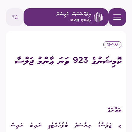
ޖަލްސާތައް
ކޮމިޝަނުގެ 923 ވަނަ ޢާންމު ޖަލްސާ
ތަޢާރަފް
މި ޖަލްސާގެ ރިޔާސަތު ބެލެހެއްޓެވީ ނައިބު ރައީސް