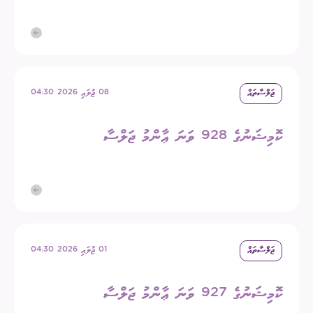
ޖަލްސާތައް
08 ޖުލައި 2026 04:30
ކޮމިޝަނުގެ 928 ވަނަ ޢާންމު ޖަލްސާ
ޖަލްސާތައް
01 ޖުލައި 2026 04:30
ކޮމިޝަނުގެ 927 ވަނަ ޢާންމު ޖަލްސާ