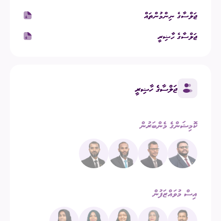
ޖަލްސާގެ ނިންމުންތައް
ޖަލްސާގެ ހާޟިރީ
ޖަލްސާގެ ހާޟިރީ
ކޮމިޝަންގެ މެންބަރުން
އިސް މުވައްޒަފުން