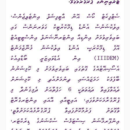
ޓްރެއިނިންގ ޕްރޮގްރާމާގުޅޭ.
ސެޓްފިކެޓް ކޯސް އޮން އާޓިފިޝަލް އިންޓެލިޖެންސް،
އިލެކްޝަންސް އެންޑް ޑިމޮކްރެޓިކް ގަވަރނަންސް ގައި
ބައިވެރިވުމަށް އިންޑިއާ އިންޓަރނޭޝަނަލް އިންސްޓިޓިއުޓް
އޮފް ޑިމޮކްރަސީ އެންޑް އިލެކްޝަން މެނޭޖްމަންޓް
(IIIDEM)
އިން އެޑްވައިޒަރީ ބޯޑާއިއެކު
އެސޯސިއޭޓެއްގެ ގޮތުގައި ބައިވެރިވުމަށް މި ކޮމިޝަނުން
ބޭފުޅަކު ހަމަޖައްސައި ދިނުމަށްއެދި މި ކޮމިޝަނަށް
ދެއްވާފައިވާ ދަޢުވަތަކީ 6 ހަފްތާއަށް ދެމިގެންދާ މި
ޕްރޮގްރާމަކަށްވެފައި، އައިޓީއާއި އޭއައި އިންޓަރގްރޭޓް
ވާގޮތަށް ފަރުމާކޮށްފައިވާ ޕްރޮގްރާމެއްކަމަށްވާތީ،
އިންފޮރމޭޝަން ސިސްޓަމްސް ސެކްޝަނުގެ ޑިރެކްޓަރ،