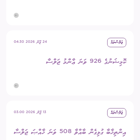
ޖަލްސާތައް
24 ޖޫން 2026 04:30
ކޮމިޝަނުގެ 926 ވަނަ ޢާންމު ޖަލްސާ
ޖަލްސާތައް
13 ޖޫން 2026 03:00
އިންތިޚާބާ ގުޅިގެން ބާއްވާ 508 ވަނަ ޚާއްޞަ ޖަލްސާ