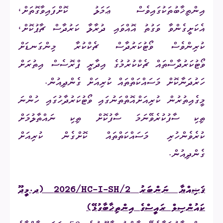
އިންތިޚާބުތަކުގައިވެސް ޢަމަލު ކޮށްފައިވާގޮތަށް،
އެކަށީގެންވާ ވަގުތު އޮއްވައި ދުރާލާ ކަރުދާސް ޗާޕުކޮށް،
ކުރިންވެސް ވޯޓުކަރުދާސް ޗެކްކުރާ މިންގަނޑަށް
ވޯޓުކަރުދާސްތައް ޗެކްކުރުމުގެ އިދާރީ ޕްރޮސެސް އިތުރަށް
ހަރުދަނާކޮށް މަސައްކަތްތައް ކުރިއަށް ގެންދިއުން.
މީގެއިތުރުން ކުރިއަށްއޮތްތަނުގައި ވޯޓުކަރުދާހުގައި ހުންނަ
ތިކި ސާފުކުރެވޭނަމަ ސާފުކޮށް ތިކި ނައްތާލުމަށް
ކުރެވެންހުރި މަސައްކަތްތައް ކޮށްގެން ކުރިއަށް
ގެންދިއުން.
ޤަޟިއްޔާ ނަންބަރު
2026/HC-I-SH/2
(ދ.މީދޫ
ކައުންސިލް ރައީސްގެ އިންތިޚާބާގުޅޭ)