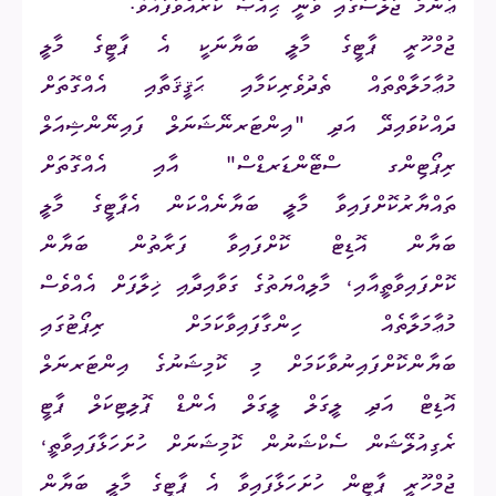
ޢާންމު ޖަލްސާގައި ވަނީ ޙިއްޞާ ކުރައްވާފައެވެ.
ޖުމްހޫރީ ޕާޓީގެ މާލީ ބަޔާނަކީ އެ ޕާޓީގެ މާލީ
މުޢާމަލާތްތައް ތެދުވެރިކަމާއި ޙަޤީޤަތާއި އެއްގޮތަށް
ދައްކުވައިދޭ އަދި "އިންޓަރނޭޝަނަލް ފައިނޭންޝިއަލް
ރިޕޯޓިންގ ސްޓޭންޑަރޑްސް" އާއި އެއްގޮތަށް
ތައްޔާރުކޮށްފައިވާ މާލީ ބަޔާނެއްކަން އެޕާޓީގެ މާލީ
ބަޔާން އޮޑިޓް ކޮށްފައިވާ ފަރާތުން ބަޔާން
ކޮށްފައިވާތީއާއި، މާލިއްޔަތުގެ ގަވާއިދާއި ޚިލާފަށް އެއްވެސް
މުޢާމަލާތެއް ހިންގާފައިވާކަމަށް ރިޕޯޓުގައި
ބަޔާންކޮށްފައިނުވާކަމަށް މި ކޮމިޝަނުގެ އިންޓަރނަލް
އޮޑިޓް އަދި ލީގަލް
ލީގަލް އެންޑް ޕޮލިޓިކަލް ޕާޓީ
ރެގިއުލޭޝަން
ސެކްޝަނުން ކޮމިޝަނަށް ހުށަހަޅާފައިވާތީ،
ޖުމްހޫރީ ޕާޓީން ހުށަހަޅާފައިވާ އެ ޕާޓީގެ މާލީ ބަޔާން