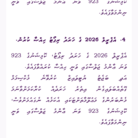
ކޮމިޝަނުގެ 923 ވަނަ ޢާންމު ޖަލްސާގައި ވަނީ
ނިންމަވާފައެވެ.
4.
އެޕްރީލް 2026 ގެ ޚަރަދު ރިޕޯޓު ޙިއްޞާ ކުރުން
.
އެޕްރީލް 2026 ގެ ޚަރަދު ރިޕޯޓު، ކޮމިޝަނުގެ 923
ވަނަ ޢާންމު ޖަލްސާގައި ވަނީ ޙިއްޞާ ކުރައްވާފައެވެ.
އަދި ބަޖެޓު ޔުޓިލައިޒް ކުރެވޭނެ މެކްސިމަމް
ގޮތެއްބަލައިގެން އިތުރު ޚަރަދެއް ކުރާކަމަށްވާނަމަ
މެންބަރުންގެ މަޢުލޫމާތަށްޓަކައި އެކަމެއް ނެގައުމަށްވެސް،
ކޮމިޝަނުގެ 923 ވަނަ ޢާންމު ޖަލްސާގައި ވަނީ
ނިންމަވާފައެވެ.