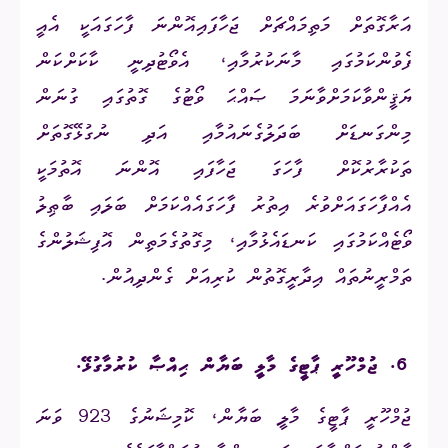
އަރާގޮތަށް މަތިމައްޗަށް ޖަހާފައިއޮންނަ ފާހަގައަކީ އެއީ
ފެވުންކަމުގައި މާނަކުރުމާއި، އެވޯޓުދިނީ ކާކަށްކަން
ޔަޤީންވާކަމަށްވާނަމަ ޞައްޙަ ވޯޓުގެ ގޮތުގައި ގުނަން
މިންގަނޑަށް ބަދަލުގެނައުމާއި އަދި ނުގުޅޭގޮތަށް
ތަކުރާރުކޮށް ފާހަގަ ޖަހާފައި އޮންނަ އޮތުމަކީ
އެއްފާހަގައަށްވުރެ އިތުރު ފާހަގައެއްކަމަށް ބަލައި ބާޠިލު
ވޯޓެއްކަމުގައި ކަނޑައެޅުމާއި، މިގޮތުގެމަތިން އޮފިޝަލުންގެ
ތަމްރީނުތައް އިދާރީގޮތުން ކުރިއަށް ގެންދިއުން.
6.
ޖުމްހޫރީ ޕާޓީގެ މާލީ ބަޔާން ޙިއްޞާ ކުރުމާގުޅޭ
.
ޖުމްހޫރީ ޕާޓީގެ މާލީ ބަޔާން، ކޮމިޝަނުގެ 923 ވަނަ