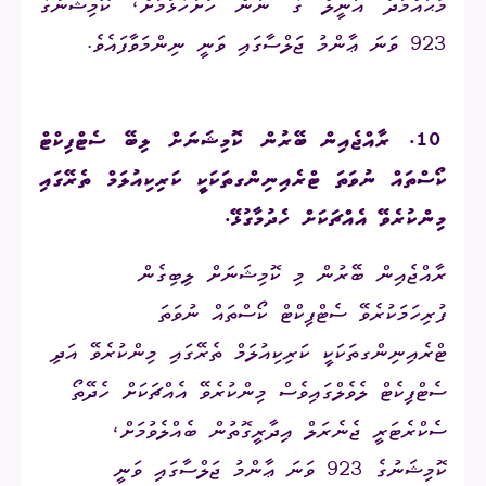
މުޙައްމަދު އަނީލް ގެ ނަން ހުށަހެޅުމަށް، ކޮމިޝަނުގެ
923 ވަނަ ޢާންމު ޖަލްސާގައި ވަނީ ނިންމަވާފައެވެ.
10.
ރާއްޖެއިން ބޭރުން ކޮމިޝަނަށް ލިބޭ ސެޓްފިކްޓް
ކޯސްތައް ނުވަތަ ޓްރެއިނިންގތަކަކީ ކަރިކިއުލަމް ތެރޭގައި
މިންކުރެވޭ އެއްޗަކަށް ހެދުމާގުޅޭ.
ރާއްޖެއިން ބޭރުން މި ކޮމިޝަނަށް ލިބިގެން
ފުރިހަމަކުރެވޭ ސެޓްފިކްޓް ކޯސްތައް ނުވަތަ
ޓްރެއިނިންގތަކަކީ ކަރިކިއުލަމް ތެރޭގައި މިންކުރެވޭ އަދި
ސެޓްފިކެޓް ލެވެލްގައިވެސް މިންކުރެވޭ އެއްޗަކަށް ހެދޭތޯ
ސެކްރެޓަރީ ޖެނެރަލް އިދާރީގޮތުން ބެއްލެވުމަށް،
ކޮމިޝަނުގެ 923 ވަނަ ޢާންމު ޖަލްސާގައި ވަނީ