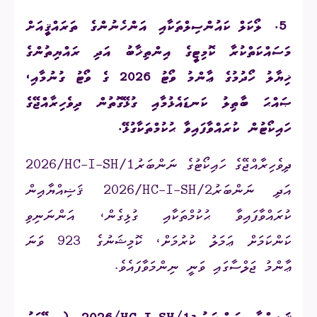
5.
ލޯކަލް ކައުންސިލްތަކާއި އަންހެނުންގެ ތަރައްޤީއަށް
މަސައްކަތްކުރާ ކޮމިޓީގެ އިންތިޚާބު އަދި ރައްޔިތުންގެ
ޚިޔާލު ހޯދުމުގެ ޢާންމު ވޯޓު 2026 ގެ ވޯޓު ގުނުމާއި،
ޞައްޙަ ބާޠިލު ކަނޑައެޅުމާއި ގުޅޭގޮތުން ދިވެހިރާއްޖޭގެ
ހައިކޯޓުން ކުރައްވާފައިވާ ޙުކުމްތަކާގުޅޭ
.
ދިވެހިރާއްޖޭގެ ހައިކޯޓުގެ ނަންބަރު
2026/HC-I-SH/1
އަދި ނަންބަރު
2026/HC-I-SH/2
ޤަޟިއްޔާއިން
ކުރައްވާފައިވާ ޙުކުމްތަކާއި ގުޅިގެން، އަންނަނިވި
ކަންކަމަށް ޢަމަލު ކުރުމަށް، ކޮމިޝަނުގެ 923 ވަނަ
ޢާންމު ޖަލްސާގައި ވަނީ ނިންމަވާފައެވެ.