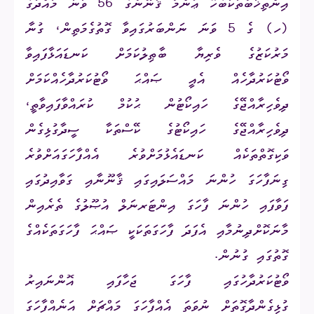
އިންތިޚާބުތަކާބެހޭ ޢާންމު ޤާނޫނުގެ 56 ވަނަ މާއްދާގެ
(ހ) ގެ 5 ވަނަ ނަންބަރުގައިވާ ގޮތުގެމަތިން، ގުނާ
މަރުކަޒުގެ ވެރިޔާ ބާޠިލުކަމަށް ކަނޑައަޅާފައިވާ
ވޯޓުކަރުދާހެއް އެއީ ޞައްޙަ ވޯޓުކަރުދާހެއްކަމަށް
ދިވެހިރާއްޖޭގެ ހައިކޯޓުން ޙުކުމް ކުރައްވާފައިވާތީ،
ދިވެހިރާއްޖޭގެ ހައިކޯޓުގެ ކޭސްތަކާ ސީދާގުޅިގެން
ވަކިގޮތްތަކެއް ކަނޑައެޅުމަށްވުރެ އެއްފާހަގައަށްވުރެ
ގިނަފާހަގަ ހުންނަ މައްސަލައިގައި ޤާނޫނާއި ގަވާއިދުގައި
ފަވާފައި ހުންނަ ފާހަގަ އިންޓަރނަލް އުޞޫލުގެ ތެރެއިން
މާނަކޮށްދިނުމާއި އެފަދަ ފާހަގަތަކަކީ ޞައްޙަ ފާހަގަތަކެއްގެ
ގޮތުގައި ގުނުން.
ވޯޓުކަރުދާހުގައި ފާހަގަ ޖަހާފައި އޮންނައިރު
ގުޅިގެންދާގޮތަށް ނުވަތަ އެއްފާހަގަ މައްޗަށް އަނެއްފާހަގަ