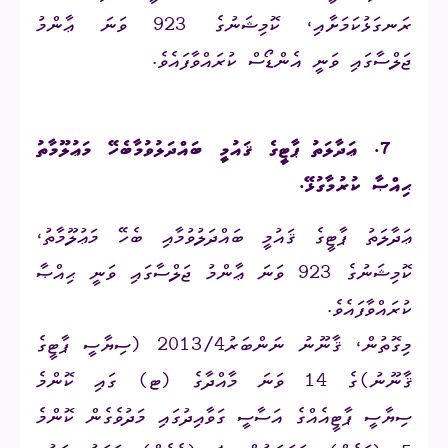
ރަނގަޅުކަމަށާއި، ކޮމިޝަނުގެ 923 ވަނަ ޢާންމު
ޖަލްސާގައި ވަނީ އެންޑޯސް ކުރައްވާފައެވެ.
7.
ޢަދާލަތު ޕާޓީގެ ޤައުމީ ބައްދަލުވުމާބެހޭ މަޢުލޫމާތު
ޙިއްޞާ ކުރުމާގުޅޭ
.
ޢަދާލަތު ޕާޓީގެ ޤައުމީ ބައްދަލުވުމާއި ބެހޭ މަޢުލޫމާތު،
ކޮމިޝަނުގެ 923 ވަނަ ޢާންމު ޖަލްސާގައި ވަނީ ޙިއްޞާ
ކުރައްވާފައެވެ.
މިގޮތުން، ޤާނޫނު ނަންބަރު2013/4 (ސިޔާސީ ޕާޓީގެ
ޤާނޫނު)ގެ 14 ވަނަ މާއްދާގެ (ޓ) ގައި ކޮންމެ
ސިޔާސީ ޕާޓީއެއްގެ އަސާސީ ގަވާއިދުގައި މަދުވެގެން ކޮންމެ