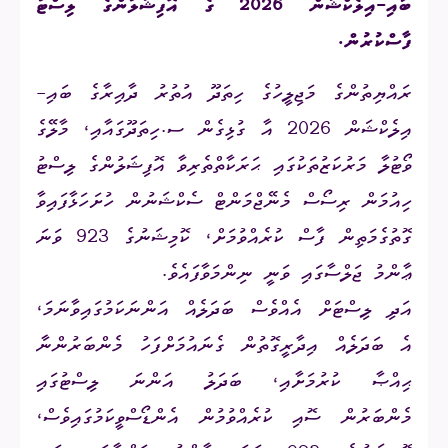
ބައި-އިލެކްޝަން 2026 ގެ އޮފިޝަލުންގެ ލިސްޓު
ފާސްކުރުން
.
ރައްޔިތުންގެ މަޖިލީހުގެ ހިތަދޫ
އުތުރު ދާއިރާގެ ބައި-
އިލެކްޝަން 2026 އާ ގުޅިގެން ސ.ހިތަދޫގައާއި، މާލޭގެ
ވޯޓުލާ މަރުކަޒުތަކުގައި ޙަރަކާތްތެރިވާ އޮފިޝަލުންގެ ލިސްޓު
ހިއުމަން ރިސޯސް މެނޭޖްމަންޓް ސެކްޝަނުން ހުށަހަޅާފައިވާ
ގޮތުގެމަތިން ފާސް ކުރެއްވުމަށް، ކޮމިޝަނުގެ 923 ވަނަ
ޢާންމު ޖަލްސާގައި ވަނީ ނިންމަވާފައެވެ.
އަދި ލިސްޓަށް އެއްވެސް ބަދަލެއް އަންނަކަމުގައިވާނަމަ،
އެ ބަދަލެއް އިދާރީގޮތުން ގެނައުމަށްފަހު މެންބަރުންނާ
ޙިއްޞާ ކުރުމަށާއި، ބަދަލު އަންނަ ލިސްޓުގައި
މެންބަރުން ސޮއި ކުރެއްވުމުން އެންޑޯސްވީކަމުގައިވެސް،