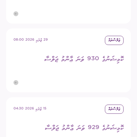
ޖަލްސާތައް
29 ޖުލައި 2026 08:00
ކޮމިޝަނުގެ 930 ވަނަ ޢާންމު ޖަލްސާ
ޖަލްސާތައް
15 ޖުލައި 2026 04:30
ކޮމިޝަނުގެ 929 ވަނަ ޢާންމު ޖަލްސާ