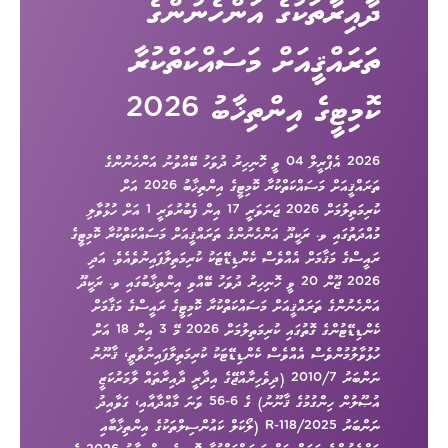
ދާއިރާތަކުގެ އަންހެނުންގެ
ތަރައްޤީއަށް މަސައްކަތްކުރާ
ކޮމިޓީގެ އިންތިޚާބު 2026
2026 އެޕްރީލް 04 ވީ ހޮނިހިރު ދުވަހު ބޭއްވުނު އަންހެނުންގެ
ތަރައްޤީއަށް މަސައްކަތްކުރާ ކޮމިޓީގެ އިންތިޚާބު 2026 އަށް
ކުރިމަތިލުމަށް 2026 ޖަނަވަރީ 17 އިން ފެބުރުވަރީ 1 އަށް ހުޅުވާލި
މުއްދަތުގައި ވ. ރަކީދޫ އަންހެނުންގެ ތަރައްޤީއަށް މަސައްކަތްކުރާ ކޮމިޓީގެ
ރައީސްގެ މަޤާމަށް އެއްވެސް ކެންޑިޑޭޓަކު ކުރިމަތިލާފައިނުވެއެވެ. އަދި
2026 ޖޫން 20 ވީ ހޮނިހިރު ދުވަހު ބޭއްވި އިންތިޚާބުގައި ވ. ރަކީދޫ
އަންހެނުންގެ ތަރައްޤީއަށް މަސައްކަތްކުރާ ކޮމިޓީގެ ރައީސްގެ މަޤާމަށް
ކެންޑިޑޭޓުންގެ ގޮތުގައި ކުރިމަތިލުމަށް 2026 މޭ 3 އިން 18 އަށް
ހުޅުވާލުމުންވެސް އެއްވެސް ކެންޑިޑޭޓަކު ކުރިމަތިލާފައިނުވާތީ، ޤާނޫނު
ނަންބަރު 2010/7 (ދިވެހިރާއްޖޭގެ އިދާރީ ދާއިރާތައް ލާމަރުކަޒީ
އުޞޫލުން ހިންގުމުގެ ޤާނޫނު) ގެ 6-56 ވަނަ މާއްދާއާއި، ގަވާއިދު
ނަންބަރު 2025/R-118 (ލޯކަލް ކައުންސިލްތަކުގެ އިންތިޚާބާއި