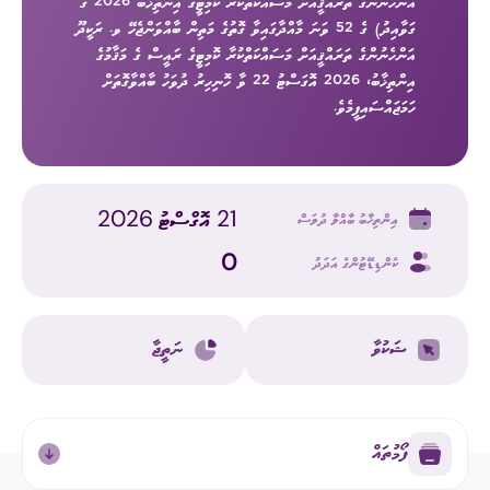
އަންހެނުންގެ ތަރައްޤީއަށް މަސައްކަތްކުރާ ކޮމިޓީގެ އިންތިޚާބު 2026 ގެ
ގަވާއިދު) ގެ 52 ވަނަ މާއްދާގައިވާ ގޮތުގެ މަތިން ބާއްވަންޖެހޭ ވ. ރަކީދޫ
އަންހެނުންގެ ތަރައްޤީއަށް މަސައްކަތްކުރާ ކޮމިޓީގެ ރައީސް ގެ މަޤާމުގެ
އިންތިޚާބު، 2026 އޮގަސްޓު 22 ވާ ހޮނިހިރު ދުވަހު ބާއްވާގޮތަށް
ހަމަޖައްސައިފީމެވެ.
21 އޮގްސްޓު 2026
އިންތިޚާބު ބާއްވާ ދުވަސް
0
ކެންޑިޑޭޓުންގެ އަދަދު
ޝަކުވާ
ނަތީޖާ
ފޯމުތައް