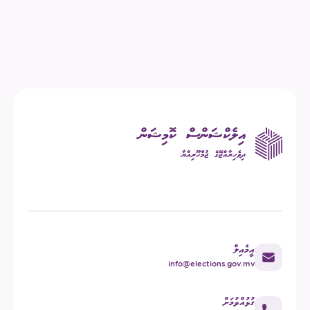
އީމެއިލް
info@elections.gov.mv
ގުޅުއްވުމަށް