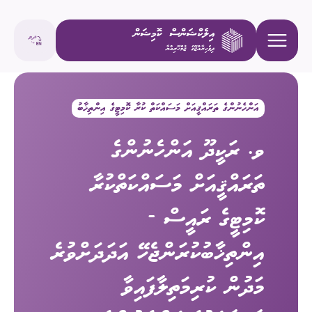
އަންހެނުންގެ ތަރައްޤީއަށް މަސައްކަތް ކުރާ ކޮމިޓީގެ އިންތިޚާބު
ވ. ރަކީދޫ އަންހެނުންގެ
ތަރައްޤީއަށް މަސައްކަތްކުރާ
ކޮމިޓީގެ ރައީސް -
އިންތިޚާބުކުރަންޖެހޭ އަދަދަށްވުރެ
މަދުން ކުރިމަތިލާފައިވާ