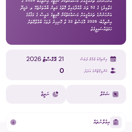
އަންހެނުންގެ ތަރައްޤީއަށް މަސައްކަތްކުރާ ކޮމިޓީގެ އިންތިޚާބު 2026 ގެ
ގަވާއިދު) ގެ 52 ވަނަ މާއްދާގައިވާ ގޮތުގެ މަތިން ބާއްވަންޖެހޭ ވ. ރަކީދޫ
އަންހެނުންގެ ތަރައްޤީއަށް މަސައްކަތްކުރާ ކޮމިޓީގެ ރައީސް ގެ މަޤާމުގެ
އިންތިޚާބު، 2026 އޮގަސްޓު 22 ވާ ހޮނިހިރު ދުވަހު ބާއްވާގޮތަށް
ހަމަޖައްސައިފީމެވެ.
21 އޮގްސްޓު 2026
އިންތިޚާބު ބާއްވާ ދުވަސް
0
ކެންޑިޑޭޓުންގެ އަދަދު
ޝަކުވާ
ނަތީޖާ
އިޢުލާނުތައް