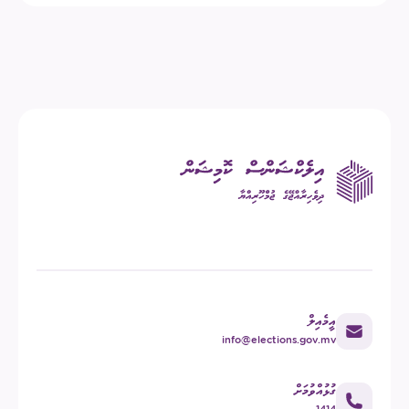
އީމެއިލް
info@elections.gov.mv
ގުޅުއްވުމަށް