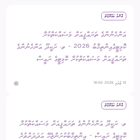
ޢާންމު މަޢުލޫމާތު
އަންހެނުންގެ ތަރައްޤީއަށް މަސައްކަތްކުރާ
ކޮމިޓީގެއިންތިޚާބު 2026 - ވ. ރަކީދޫ އަންހެނުންގެ
ތަރައްޤީއަށް މަސައްކަތްކުރާ ކޮމިޓީގެ ރައީސް
15 ޖުލައި 2026 19:00
ޢާންމު މަޢުލޫމާތު
ވ. ރަކީދޫ އަންހެނުންގެ ތަރައްޤީއަށް މަސައްކަތްކުރާ
ކޮމިޓީގެ ރައީސް - އިންތިޚާބުކުރަންޖެހޭ އަދަދަށްވުރެ