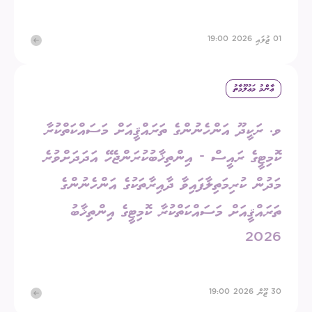
01 ޖުލައި 2026 19:00
ޢާންމު މަޢުލޫމާތު
ވ. ރަކީދޫ އަންހެނުންގެ ތަރައްޤީއަށް މަސައްކަތްކުރާ
ކޮމިޓީގެ ރައީސް - އިންތިޚާބުކުރަންޖެހޭ އަދަދަށްވުރެ
މަދުން ކުރިމަތިލާފައިވާ ދާއިރާތަކުގެ އަންހެނުންގެ
ތަރައްޤީއަށް މަސައްކަތްކުރާ ކޮމިޓީގެ އިންތިޚާބު
2026
30 ޖޫން 2026 19:00