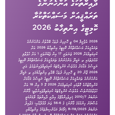
ދާއިރާތަކުގެ އަންހެނުންގެ
ތަރައްޤީއަށް މަސައްކަތްކުރާ
ކޮމިޓީގެ އިންތިޚާބު 2026
2026 އެޕްރީލް 04 ވީ ހޮނިހިރު ދުވަހު ބޭއްވުނު އަންހެނުންގެ
ތަރައްޤީއަށް މަސައްކަތްކުރާ ކޮމިޓީގެ އިންތިޚާބު 2026 އަށް
ކުރިމަތިލުމަށް 2026 ޖަނަވަރީ 17 އިން ފެބުރުވަރީ 1 އަށް ހުޅުވާލި
މުއްދަތުގައި ވ. ރަކީދޫ އަންހެނުންގެ ތަރައްޤީއަށް މަސައްކަތްކުރާ ކޮމިޓީގެ
ރައީސްގެ މަޤާމަށް އެއްވެސް ކެންޑިޑޭޓަކު ކުރިމަތިލާފައިނުވެއެވެ. އަދި
2026 ޖޫން 20 ވީ ހޮނިހިރު ދުވަހު ބޭއްވި އިންތިޚާބުގައި ވ. ރަކީދޫ
އަންހެނުންގެ ތަރައްޤީއަށް މަސައްކަތްކުރާ ކޮމިޓީގެ ރައީސްގެ މަޤާމަށް
ކެންޑިޑޭޓުންގެ ގޮތުގައި ކުރިމަތިލުމަށް 2026 މޭ 3 އިން 18 އަށް
ހުޅުވާލުމުންވެސް އެއްވެސް ކެންޑިޑޭޓަކު ކުރިމަތިލާފައިނުވާތީ، ޤާނޫނު
ނަންބަރު 2010/7 (ދިވެހިރާއްޖޭގެ އިދާރީ ދާއިރާތައް ލާމަރުކަޒީ
އުޞޫލުން ހިންގުމުގެ ޤާނޫނު) ގެ 6-56 ވަނަ މާއްދާއާއި، ގަވާއިދު
ނަންބަރު 2025/R-118 (ލޯކަލް ކައުންސިލްތަކުގެ އިންތިޚާބާއި