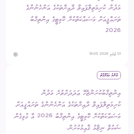
މަދުން ކުރިމަތިލާފައިވާ ދާއިރާތަކުގެ އަންހެނުންގެ
ތަރައްޤީއަށް މަސައްކަތްކުރާ ކޮމިޓީގެ އިންތިޚާބު
2026
01 ޖުލައި 2026 19:00
ޢާންމު މަޢުލޫމާތު
އިންތިޚާބުކުރަންޖެހޭ ޢަދަދަށްވުރެ މަދުން
ކުރިމަތިލާފައިވާ ދާއިރާތަކުގެ އަންހެނުންގެ ތަރައްޤީއަށް
މަސައްކަތްކުރާ ކޮމިޓީގެ އިންތިޚާބު 2026 އާ ގުޅިގެން
ޝަކުވާ ނިޒާމު ޤާއިމުކުރުން.