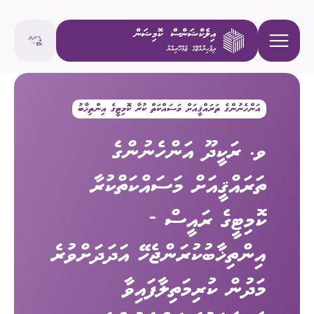
އަންހެނުންގެ ތަރައްޤީއަށް މަސައްކަތް ކުރާ ކޮމިޓީގެ އިންތިޚާބު
ވ. ރަކީދޫ އަންހެނުންގެ
ތަރައްޤީއަށް މަސައްކަތްކުރާ
ކޮމިޓީގެ ރައީސް -
އިންތިޚާބުކުރަންޖެހޭ އަދަދަށްވުރެ
މަދުން ކުރިމަތިލާފައިވާ