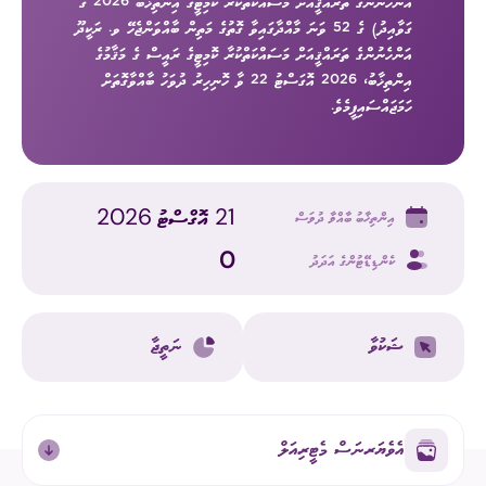
އަންހެނުންގެ ތަރައްޤީއަށް މަސައްކަތްކުރާ ކޮމިޓީގެ އިންތިޚާބު 2026 ގެ
ގަވާއިދު) ގެ 52 ވަނަ މާއްދާގައިވާ ގޮތުގެ މަތިން ބާއްވަންޖެހޭ ވ. ރަކީދޫ
އަންހެނުންގެ ތަރައްޤީއަށް މަސައްކަތްކުރާ ކޮމިޓީގެ ރައީސް ގެ މަޤާމުގެ
އިންތިޚާބު، 2026 އޮގަސްޓު 22 ވާ ހޮނިހިރު ދުވަހު ބާއްވާގޮތަށް
ހަމަޖައްސައިފީމެވެ.
21 އޮގްސްޓު 2026
އިންތިޚާބު ބާއްވާ ދުވަސް
0
ކެންޑިޑޭޓުންގެ އަދަދު
ޝަކުވާ
ނަތީޖާ
އެވެޔަރނަސް މެޓީރިއަލް