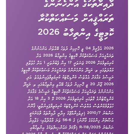
ދާއިރާތަކުގެ އަންހެނުންގެ
ތަރައްޤީއަށް މަސައްކަތްކުރާ
ކޮމިޓީގެ އިންތިޚާބު 2026
2026 އެޕްރީލް 04 ވީ ހޮނިހިރު ދުވަހު ބޭއްވުނު އަންހެނުންގެ
ތަރައްޤީއަށް މަސައްކަތްކުރާ ކޮމިޓީގެ އިންތިޚާބު 2026 އަށް
ކުރިމަތިލުމަށް 2026 ޖަނަވަރީ 17 އިން ފެބުރުވަރީ 1 އަށް ހުޅުވާލި
މުއްދަތުގައި ވ. ރަކީދޫ އަންހެނުންގެ ތަރައްޤީއަށް މަސައްކަތްކުރާ ކޮމިޓީގެ
ރައީސްގެ މަޤާމަށް އެއްވެސް ކެންޑިޑޭޓަކު ކުރިމަތިލާފައިނުވެއެވެ. އަދި
2026 ޖޫން 20 ވީ ހޮނިހިރު ދުވަހު ބޭއްވި އިންތިޚާބުގައި ވ. ރަކީދޫ
އަންހެނުންގެ ތަރައްޤީއަށް މަސައްކަތްކުރާ ކޮމިޓީގެ ރައީސްގެ މަޤާމަށް
ކެންޑިޑޭޓުންގެ ގޮތުގައި ކުރިމަތިލުމަށް 2026 މޭ 3 އިން 18 އަށް
ހުޅުވާލުމުންވެސް އެއްވެސް ކެންޑިޑޭޓަކު ކުރިމަތިލާފައިނުވާތީ، ޤާނޫނު
ނަންބަރު 2010/7 (ދިވެހިރާއްޖޭގެ އިދާރީ ދާއިރާތައް ލާމަރުކަޒީ
އުޞޫލުން ހިންގުމުގެ ޤާނޫނު) ގެ 6-56 ވަނަ މާއްދާއާއި، ގަވާއިދު
ނަންބަރު 2025/R-118 (ލޯކަލް ކައުންސިލްތަކުގެ އިންތިޚާބާއި