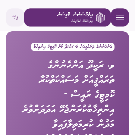
އަންހެނުންގެ ތަރައްޤީއަށް މަސައްކަތް ކުރާ ކޮމިޓީގެ އިންތިޚާބު
ވ. ރަކީދޫ އަންހެނުންގެ
ތަރައްޤީއަށް މަސައްކަތްކުރާ
ކޮމިޓީގެ ރައީސް -
އިންތިޚާބުކުރަންޖެހޭ އަދަދަށްވުރެ
މަދުން ކުރިމަތިލާފައިވާ