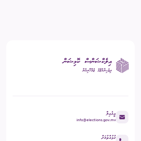
އީމެއިލް
info@elections.gov.mv
ގުޅުއްވުމަށް