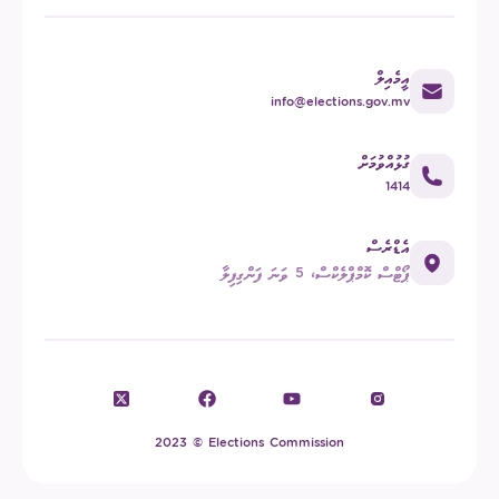
އީމެއިލް
info@elections.gov.mv
ގުޅުއްވުމަށް
1414
އެޑްރެސް
ޕޯޓްސް ކޮމްޕްލެކްސް، 5 ވަނަ ފަންގިފިލާ
2023 © Elections Commission