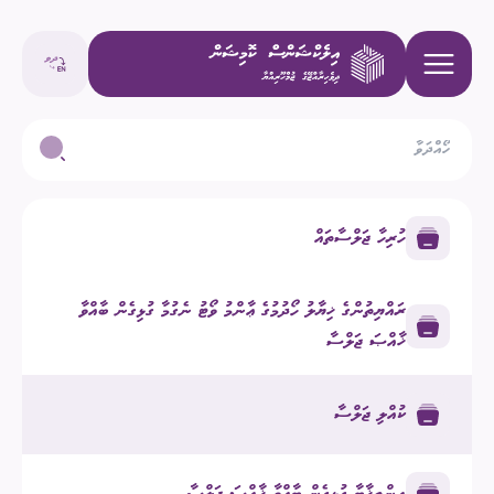
ހުރިހާ ޖަލްސާތައް
ރައްޔިތުންގެ ޚިޔާލު ހޯދުމުގެ ޢާންމު ވޯޓު ނެގުމާ ގުޅިގެން ބާއްވާ
ޚާއްޞަ ޖަލްސާ
ކުއްލި ޖަލްސާ
އިންތިޚާބާ ގުޅިގެން ބާއްވާ ޚާއްޞަ ޖަލްސާ