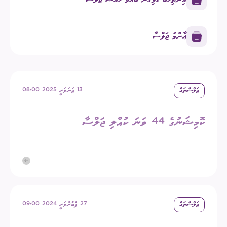
ޢާންމު ޖަލްސާ
ޖަލްސާތައް
13 ޖަނަވަރީ 2025 08:00
ކޮމިޝަނުގެ 44 ވަނަ ކުއްލި ޖަލްސާ
ޖަލްސާތައް
27 ފެބުރުވަރީ 2024 09:00