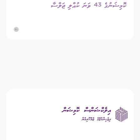
ކޮމިޝަނުގެ 43 ވަނަ ކުއްލި ޖަލްސާ