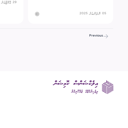
29 އޮކްޓޫބަރު 2025
05 ނޮވެންބަރު 2025
Previous