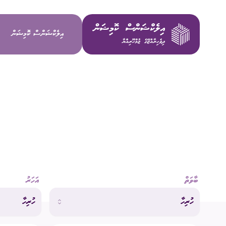
އިލެކްޝަންސް ކޮމިޝަން
ވިޝަން / މ
މަސްޢޫލިއްޔަ
މެންބަރުން
ބާވަތް
އަހަރު
އިސް މުވައްޒ
ހުރިހާ
ހުރިހާ
ކޮމިޓީތައް