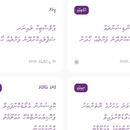
ބީލަން
ހުޅުވިފައި
ގަނޑު
ވަޒީފާ
ރައްޔިތުންގެ ޚިޔާލު ހޯދ
ންޑިޝަންތައް
ޕްލާސްޓިކް ލައިނަރ
ދައި ލިބިގަތުމުގެ ޙައްޤު
މޯލްޑިވްސް މީޑިއާ އެނ
ކޮމިޝަނުގެ އިންތިޚާބު
ޮށްދޭނެ ފަރާތެއް ހޯދުން
ސަޕްލައިކޮށްދޭނެ ފަރާތެއް ހޯ
 ކޮމިޝަނަށް ލިބިފައިވާ ހިޔާލާއި
އެހެނިހެން
10 ޑިސެންބަރު 2025
ޝަންސް
އިލެކްޝަން ރިޕޯޓް
ޢާންމު މަޢުލޫމާތު
ނިމިފައި
20 ވަނަ އަހަރުގެ ނޮވެންބަރު
ކޮމިޝަނުން އެވޯޑުކޮށްފައިވާ
ެވޯޑުކޮށްފައިވާ
ޕްރޮކިޔުމަންޓާބެހޭ މަޢުލޫމާތު
ންޓުތަކުގެ މަޢުލޫމާތު
ޢާންމުކުރުން