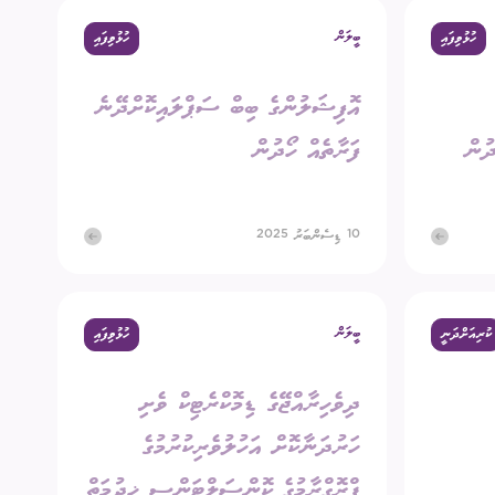
ބީލަން
ހުޅުވިފައި
ހުޅުވިފައި
ގުޅުއްވުމަށް
ުމުގެ ޢާންމު ވޯޓު
އޮފިޝަލުންގެ ބިބް ސަޕްލައިކޮށްދޭނެ
ްޑް ބްރޯޑްކާސްޓިންގ
ECM Talks - Podcast
ދުން
ފަރާތެއް ހޯދުން
10 ޑިސެންބަރު 2025
ބީލަން
ކުރިއަށްދަނީ
ހުޅުވިފައި
ދިވެހިރާއްޖޭގެ ޑިމޮކްރެޓިކް ވެށި
ހަރުދަނާކޮށް އަހުލުވެރިކުރުމުގެ
ޕްރޮގްރާމުގެ ކޮންސަލްޓަންސީ ޚިދުމަތް