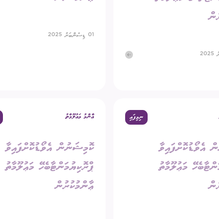
ުން
01 ޑިސެންބަރު 2025
ޢާންމު މަޢުލޫމާތު
ނިމިފައި
ް އެވޯޑުކޮށްފައިވާ
ކޮމިޝަނުން އެވޯޑުކޮށްފައިވާ
ންޓާބެހޭ މަޢުލޫމާތު
ޕްރޮކިޔުމަންޓާބެހޭ މަޢުލޫމާތު
ުން
ޢާންމުކުރުން