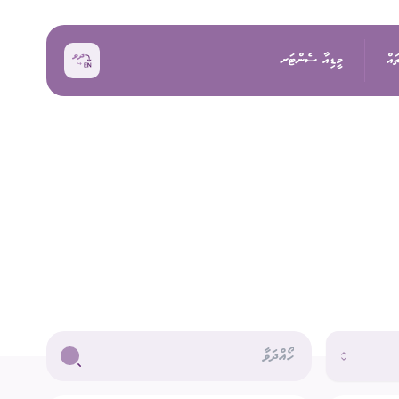
ައް
މީޑިއާ ސެންޓަރ
ޚަބަރު
އިންތިޚާބު
ރެއްތޯ ބެއްލެވުމަށް
ޙަރަކާތްތައް
ކިވުން
ފޮޓޯ
 ރިޕޯޓްތައް
 އިންތިޚާބު
ވީޑިއޯ
ަށް މަސައްކަތް ކުރާ
ތާރީޚުގެ ތެރެއިން