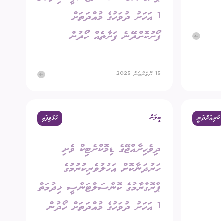
1 އަހަރު ދުވަހުގެ މުއްދަތަށް
ފޯރުކޮށްދޭނެ ފަރާތެއް ހޯދުން
15 ނޮވެންބަރު 2025
ބީލަން
ކުރިއަށްދަނީ
ހުޅުވިފައި
ދިވެހިރާއްޖޭގެ ޑިމޮކްރެޓިކް ވެށި
ހަރުދަނާކޮށް އަހުލުވެރިކުރުމުގެ
ޕްރޮގްރާމުގެ ކޮންސަލްޓަންސީ ޚިދުމަތް
1 އަހަރު ދުވަހުގެ މުއްދަތަށް ހޯދުން