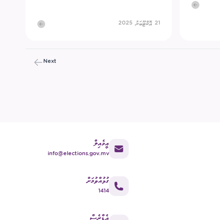
21 އޮކްޓޫބަރު 2025
Next
އީމެއިލް
info@elections.gov.mv
ގުޅުއްވުމަށް
1414
އެޑްރެސް