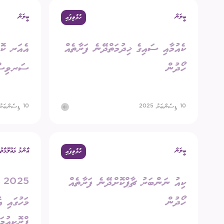
ބީލަން
ބީލަން
ހުޅުވިފައި
އިދާރީ އޮނި
ކެއުމާއި ސައިގެ ޚިދުމަތްދޭނެ ފަރާތެއް
އެއަރ ކޮ
މަޢުލޫމާތު ހޯ
ހޯދުން
ސަރވިސްކ
އިލެކްޝަންސް
ޝަކުވާ
10 ޑިސެންބަރު 2025
10 ޑިސެންބަރު 2025
ފޮރިން ރިލޭ
ބީލަން
ޢާންމު މަޢުލޫމާތު
ހުޅުވިފައި
ކިއު ނަންބަރު ޗާޕްކޮށްދޭނެ ފަރާތެއް
25
ހޯދުން
މަހުގައި އ
ޕްރޮކިއުމަ