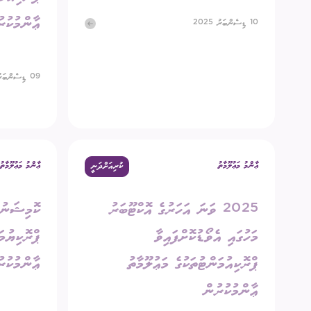
ޢާންމުކުރ
10 ޑިސެންބަރު 2025
09 ޑިސެންބަރު 2025
ޢާންމު މަޢުލޫމާތު
ޢާންމު މަޢުލޫމާތު
ކުރިއަށްދަނީ
2025 ވަނަ އަހަރުގެ އޮކްޓޫބަރު
ކޮމިޝަނުނ
މަހުގައި އެވޯޑުކޮށްފައިވާ
ޕްރޮކިޔުމަ
ޕްރޮކިއުމަންޓުތަކުގެ މަޢުލޫމާތު
ޢާންމުކުރ
ޢާންމުކުރުން