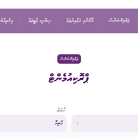
ޕަބްލިކޭޝަންސް
ޤާނޫނާއި ގަވާއިދުތައް
ސިޔާސީ ޕާޓީތައް
އިންތިޚާބުތ
ިޝަން
އިޢުލާން
ޤާނޫނުތައް
ރިޔާސީ އިންތިޚާބު
ޕާޓީތަކުގެ ދަފްތަރު
ޕަބްލިކޭޝަންސް
ޕްރޮކިއުމެންޓް
ތުތައް
ނޫސްބަޔާން
ގަވާއިދުތައް
ރައްޔިތުންގެ މަޖިލީހުގެ 
ސިޔާސީ ޕާޓީގެ މެންބަ
ޖަލްސާ
ސިޔާސަތުތައް
ބައި-އިލެކްޝަން
ސިޔާސީ ޕާޓީއަކުން ވަ
ހާލަތު
ަފުން
ޕްރޮކިއުމެންޓް
އަހަރީ ރިޕޯޓާއި އޮޑިޓް
ލޯކަލް ކައުންސިލްތަކުގެ
ހުރިހާ
އަންހެނުންގެ ތަރައްޤީއ
ޑައުންލޯޑްސް
ކޮމިޓީގެ އިންތިޚާބު