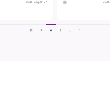
27 އޮކްޓޫބަރު 2025
13
7
6
5
...
1