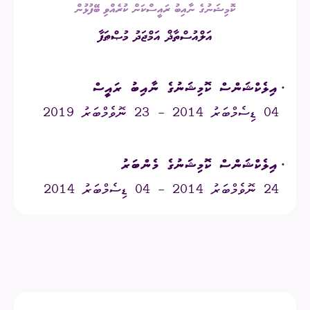
ކޮމިޝަނުގެ ނާއިބު ރައީސް
ކަން ކުރެއްވި ބޭފުޅުން
އަލްއުސްތާޛް އަމްޖަދު މުޞްޠަފާ
އިލެކްޝަންސް ކޮމިޝަނުގެ
ނާއިބު ރައީސް
·
04
ޑިސެމްބަރު 2014 -
23
ނޮވެމްބަރު 2019
އިލެކްޝަންސް ކޮމިޝަނުގެ
މެންބަރު
·
24
ނޮވެމްބަރު 2014 -
04
ޑިސެމްބަރު 2014