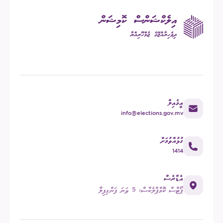
އީމެއިލް
info@elections.gov.mv
ގުޅުއްވުމަށް
1414
އެޑްރެސް
ޕޯޓްސް ކޮމްޕްލެކްސް، 5 ވަނަ ފަންގިފިލާ