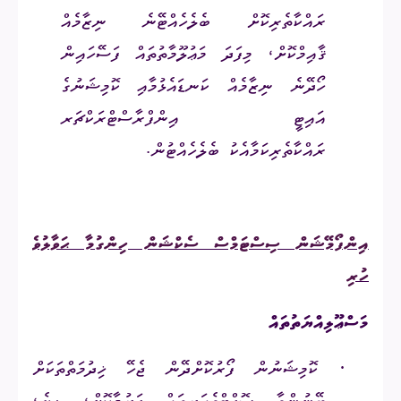
ރައްކާތެރިކޮށް ބެލެހެއްޓޭނެ ނިޒާމެއް
ޤާއިމްކޮށް
،
މިފަދަ މަޢުލޫމާތުތައް ފަސޭހައިން
ހޯދޭނެ ނިޒާމެއް ކަނޑައެޅުމާއި ކޮމިޝަނުގެ
އައިޓީ އިންފްރާސްޓްރަކްޗަރ
ރައްކާތެރިކަމާއެކު ބެލެހެއްޓުން.
އިންފޯމޭޝަން ސިސްޓަމްސް ސެކްޝަން ހިންގުމާ ޙަވާލުވެ
ހުރި
މަސްޢޫލިއްޔަތުތައް
·
ކޮމިޝަނުން ފޯރުކޮށްދޭން ޖެހޭ ޚިދުމަތްތަކަށް