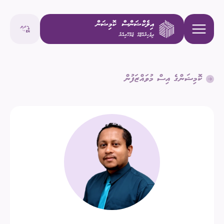
ކޮމިޝަންގެ އިސް މުވައްޒަފުން