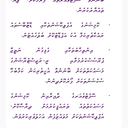
ބޭނުންވާ ސޮފްޓްވެއަރތައް ފަރުމާކޮށް، ލިޔެ،
ތައްޔާރުކުރުން.
·
ކޮމިޝަނުގެ އެޕްލިކޭޝަންތަކާއި ޑޭޓާބޭސްތައް
ރައްކާތެރިކަމާ އެކު އަޕްޑޭޓްކޮށް ބެލެހެއްޓުން.
·
އިންތިޚާބުތަކާއި ގުޅިގެން ނަތީޖާ
ޕްރޮސެސްކުރުމަށާއި ރީ-ރަޖިސްޓްރޭޝަންގެ
މަސައްކަތްތަކަށް ބޭނުންވާ އެހީތެރިކަން ކަމާބެހޭ
ސެކްޝަންތަކަށް ފޯރުކޮށްދިނުން.
·
ސޮފްޓްވެއަރގެ ދާއިރާއިން ކޮމިޝަންގެ
މަސައްކަތްތައް ތަރައްޤީކުރުމަށް ދިރާސާކޮށް،
އެޕްލިކޭޝަންތަކަށް މުވައްޒަފުން އަހުލުވެރިކުރުވުން.