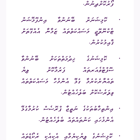
ފޯރުކޮށްދިނުން.
·
ކޮމިޝަނަށް ބޭނުންވާ އިންފޮމޭޝަން
ޓެކްނޮލޮޖީ މަސައްކަތްތައް ޒަމާނާ އެއްގޮތަށް
ޤާއިމުކުރުން.
·
ކޮމިޝަނުގެ ޚިދުމަތްތަކަށް ބޭނުންވާ
ސޮފްޓްވެއަރތައް ފަރުމާކޮށް ލިޔެ
ތައްޔާރުކުރުމާ ގުޅޭ އެންމެހާ މަސައްކަތްތައް
ވިލަރެސްކޮށް ބަލެހެއްޓުން.
·
އިންތިޚާބުތަކުގެ ނަތީޖާ ޕްރޮސެސް ކުރުމާގުޅޭ
އެންމެހައި ކަންތައްތައް ބެލެހެއްޓުން.
·
ކޮމިޝަނުގެ ލިޔެކިޔުމާއި އެކިއެކި ރެކޯޑްތައް