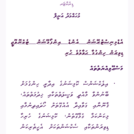
ޑިރެކްޓަރ
މުޙައްމަދު އަނީލް
އެޑްމިނިސްޓްރޭޝަން އެންޑް އިންފޯމޭޝަން ޓެކްނޮލޮޖީ
ޑިވިޜަން ހިންގުމާ ޙަވާލުވެ ހުރި
މަސްޢޫލިއްޔަތުތައް
·
އިލެކްޝަންސް ކޮމިޝަނުގެ އިދާރީ ހިންގުމަށް
ބޭނުންވާ މާއްދީ ވަސީލަތްތަކާއި ޚިދުމަތްތައް،
ޤާނޫނާއި ގަވާއިދާ އެއްގޮތަށް ހޯދައިދިނުމާއި
މިކަންކަމާ ގުޅޭގޮތުން، ކޮމިޝަނުގެ ހުރިހާ
ޑިވިޜަންތަކާއި ސެކްޝަންތަކަށް އެހީތެރިކަން