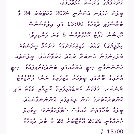
ހުށަހެޅުމުގެ ފުރުޞަތު ހުޅުވާލަމެވެ.
ބީލަން ހުޅުވުން އޮންނާނީ 2024 އޮކްޓޫބަރު 24 ވާ
ބުރާސްފަތި ދުވަހުގެ 13:00 ގައި އިލެކްޝަންސް
ކޮމިޝަން (ޕޯޓް ކޮމްޕްލެކްސް 5 ވަނަ ފަންގިފިލާ،
ހިލާލީމަގު) ގައެވެ. ގަޑިޖެހުމަށްފަހު ހުށަހަޅާ ބީލަންތައް
ބަލައިނުގަނެ އަނބުރާ ރައްދު ކުރެވޭނެއެވެ. ބީލަންތައް
ހުންނަންވާނީ ސިޓީ އުރައެއްގައި ބަންދުކުރެވިފައެވެ. ސިޓީ
އުރައިގެ ބޭރުގައި ބީލަމަށް ދެވިފައިވާ ނަން، ޕްރޮޖެކްޓް
ނަންބަރ، ހުޅުވަން ކަނޑައެޅިފައިވާ ތާރީޚާއި ވަގުތު އަދި
ކޮންޓްރެކްޓަރުގެ ނަން ލިޔެވިފައި އޮންނަންވާނެއެވެ.
ބީލަމާ ބެހޭގޮތުން އެއްވެސް ސުވާލެއްވާނަމަ، އީމެއިލް
ކުރައްވާނީ 2024 އޮކްޓޫބަރު 23 ވާ ބުދަ ދުވަހުގެ
13:00 ގެ