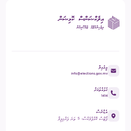
އީމެއިލް
info@elections.gov.mv
ގުޅުއްވުމަށް
1414
އެޑްރެސް
ޕޯޓްސް ކޮމްޕްލެކްސް، 5 ވަނަ ފަންގިފިލާ