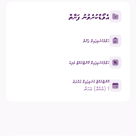
އެވޯޑްކުރެވުނު ފަރާތް
ހަވާލުކުރެވިފައިވާ ފަރާތް
ހަވާލުކުރެވިފައިވާ ކޮންޓްރެކްޓް ވެލިއު
ކޮންޓްރެކްޓް ކުރެވިފައިވާ މުއްދަތު
1 (އެކެއް) އަހަރު