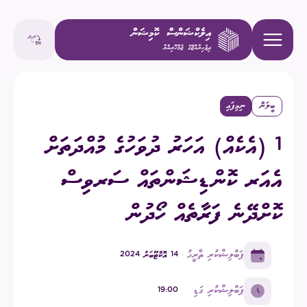
ބީލަން
ނިމިފައި
1 (އެކެއް) އަހަރު ދުވަހުގެ މުއްދަތަށް
އެއަރ ކޮންޑިޝަންތައް ސަރވިސް
ކޮށްދޭނެ ފަރާތެއް ހޯދުން
ޕަބްލިޝްކުރި ތާރީޚު
14 އޮކްޓޫބަރު 2024
ޕަބްލިޝްކުރި ގަޑި
19:00