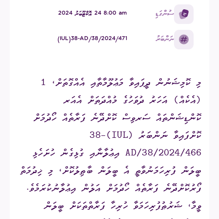
ސުންގަޑި
am ⁧8:00 24 އޮކްޓޫބަރު 2024
ނަންބަރު
(IUL)38-AD/38/2024/471
މި ކޮމިޝަނުން ދީފައިވާ މަޢުލޫމާތާއި އެއްގޮތަށް، 1
(އެކެއް) އަހަރު ދުވަހުގެ މުއްދަތަށް އެއަރ
ކޮންޑިޝަންތައް ސަރވިސް ކޮށްދޭނެ ފަރާތެއް ހޯދުމަށް
ކޮށްފައިވާ ނަންބަރު (IUL)38-
AD/38/2024/466 އިޢުލާނާއި ގުޅިގެން ހުށަހެޅި
ބީލަން ފުރިހަމަނުވާތީ އެ ބީލަން ބާޠިލުކޮށް، މި ޚިދުމަތް
ފޯރުކޮށްދޭނެ ފަރާތެއް ހޯދުމަށް އަލުން އިޢުލާނުކުރަމެވެ.
ވީމާ، ޝަރުޠުފުރިހަމަވާ ހުރިހާ ފަރާތްތަކަށް ބީލަން