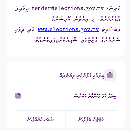
ކުރިން،
tender@elections.gov.mv
އީމެއިލް
އެޑްރެހަށެވެ. މި އިޢުލާނު ކޮމިޝަނުގެ
ވެބްސައިޓް
www.elections.gov.mv
އަދި ދިވެހި
ސަރުކާރުގެ ގެޒެޓުގައި ޝާޢިއުކުރެވިފައިވާނެއެވެ.
ބީލަމާއި ގުޅުންހުރި ލިޔުންތައް
ބީލަމާ ގުޅޭ މަޢުލޫމާތު ކަރުދާސް
ގެޒެޓުން ބަލާލުމަށް
ޝެއަރ ކުރެއްވުމަށް