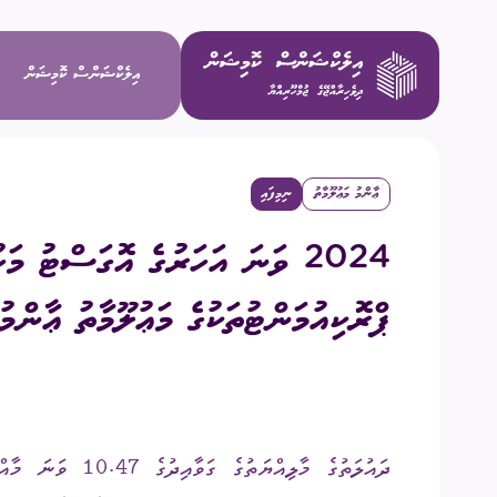
އިލެކްޝަންސް ކޮމިޝަން
ޢާންމު މަޢުލޫމާތު
ނިމިފައި
ވިޝަން / މ
2024 ވަނަ އަހަރުގެ އޮގަސްޓު މަހ
މަސްޢޫލިއްޔަ
ޕްރޮކިއުމަންޓުތަކުގެ މަޢުލޫމާތު ޢާންމު
މެންބަރުން
އިސް މުވައްޒ
ދައުލަތުގެ މާލިއްޔ
ކޮމިޓީތައް