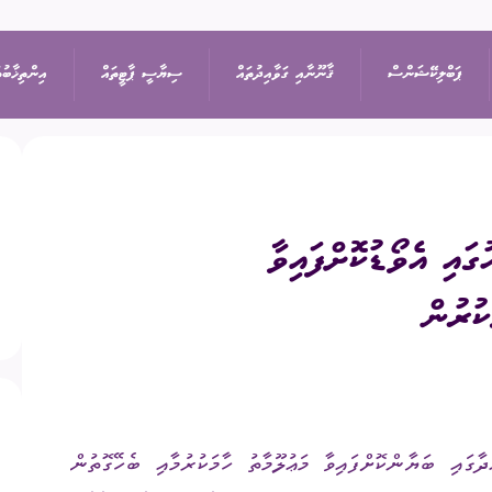
ޕަބްލިކޭޝަންސް
ޤާނޫނާއި ގަވާއިދުތައް
ސިޔާސީ ޕާޓީތައް
އިންތިޚާބުތ
ިޝަން
އިޢުލާން
ޤާނޫނުތައް
ރިޔާސީ އިންތިޚާބު
ޕާޓީތަކުގެ ދަފްތަރު
ުގައި އެވޯޑުކޮށްފައިވާ
ތުތައް
ނޫސްބަޔާން
ގަވާއިދުތައް
ރައްޔިތުންގެ މަޖިލީހުގެ 
ސިޔާސީ ޕާޓީގެ މެންބަ
ކުރުން
ޖަލްސާ
ސިޔާސަތުތައް
ބައި-އިލެކްޝަން
ސިޔާސީ ޕާޓީއަކުން ވަ
ަފުން
ޕްރޮކިއުމެންޓް
އަހަރީ ރިޕޯޓާއި އޮޑިޓް
ލޯކަލް ކައުންސިލްތަކުގެ
ަތުގެ ގަވާއިދުގެ 10.47 ވަނަ މާއްދާގައި ބަޔާންކޮށްފައިވާ މަޢުލޫމާތު ހާމަކުރުމާއި ބެހޭގޮތުން
އަންހެނުންގެ ތަރައްޤީއ
ޑައުންލޯޑްސް
ކޮމިޓީގެ އިންތިޚާބު