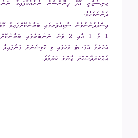
އިދާރީ އޮނި
ދަންނަވަމެވެ.
މަޢުލޫމާތު ހޯ
އަހަރުގެ އޮގަސްޓު މަހުގައި މި ކޮމިޝަނަށް ގަނެފައިވާ މު
އިލެކްޝަންސް
ޝަކުވާ
އެއްކަރުދާސްކޮށް ޢާންމު ކުރަމެވެ.
ފޮރިން ރިލޭ