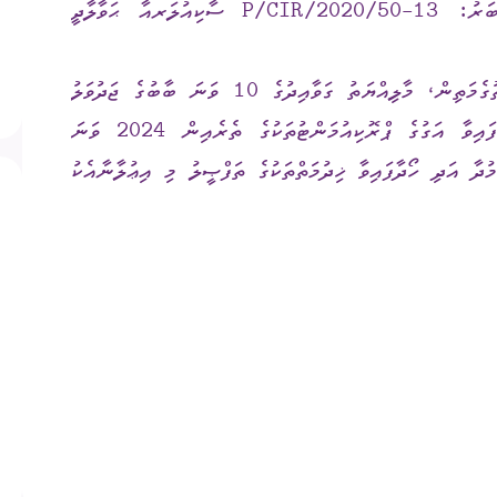
މިނިސްޓްރީ އޮފް ފިނޭންސުން ނެރުއްވާފައިވާ ނަންބަރު: 13-P/CIR/2020/50 ސާކިއުލަރއާ ޙަވާލާދީ
ގަނޑު
ވަޒީފާ
ރައްޔިތުންގެ ޚިޔާލު ހޯދ
އިސްވެދެންނެވުނު ސާކިއުލަރގައި ބަޔާންކޮށްފައިވާ ގޮތުގެމަތިން، މާލިއްޔަތު ގަވާއިދުގެ 10 ވަނަ ބާބުގެ ޖަދުވަލު
ދައި ލިބިގަތުމުގެ ޙައްޤު
މޯލްޑިވްސް މީޑިއާ އެނ
1 ގެ 1 އާއި 2 ވަނަ ނަންބަރުގައި ބަޔާންކޮށްފައިވާ އަގުގެ ޕްރޮކިއުމަންޓުތަކުގެ ތެރެއިން 2024 ވަނަ
ކޮމިޝަނުގެ އިންތިޚާބު
ދާ އަދި ހޯދާފައިވާ ޚިދުމަތްތަކުގެ ތަފްޞީލު މި އިޢުލާނާއެކު
 ކޮމިޝަނަށް ލިބިފައިވާ ހިޔާލާއި
އެހެނިހެން
ޝަންސް
އިލެކްޝަން ރިޕޯޓް