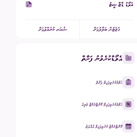
އެވޯޑު ޑާޓާ ޝީޓު
ގުޅުއްވުމަށް
ުމުގެ ޢާންމު ވޯޓު
ގެޒެޓުން ބަލާލުމަށް
ޝެއަރ ކުރެއްވުމަށް
ްޑް ބްރޯޑްކާސްޓިންގ
ECM Talks - Podcast
އެވޯޑްކުރެވުނު ފަރާތް
ހަވާލުކުރެވިފައިވާ ފަރާތް
ހަވާލުކުރެވިފައިވާ ކޮންޓްރެކްޓް ވެލިއު
ކޮންޓްރެކްޓް ކުރެވިފައިވާ މުއްދަތު