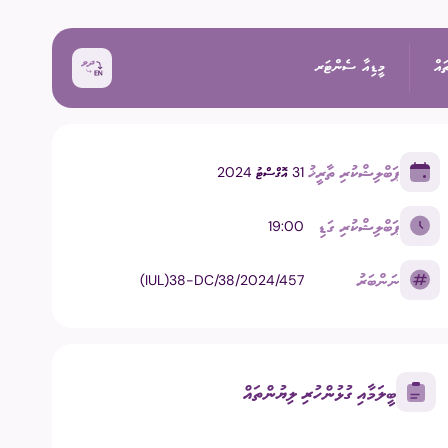
ައް
މީޑިއާ ސެންޓަރ
ޕަބްލިޝްކުރި ތާރީޚު
31 އޮގްސްޓު 2024
ޚަބަރު
ޕަބްލިޝްކުރި ގަޑި
19:00
އިންތިޚާބު
ރެއްތޯ ބެއްލެވުމަށް
ޙަރަކާތްތައް
ނަންބަރު
(IUL)38-DC/38/2024/457
ކިވުން
ފޮޓޯ
 ރިޕޯޓްތައް
 އިންތިޚާބު
ވީޑިއޯ
ބީލަމާއި ގުޅުންހުރި ލިޔުންތައް
ަށް މަސައްކަތް ކުރާ
ތާރީޚުގެ ތެރެއިން