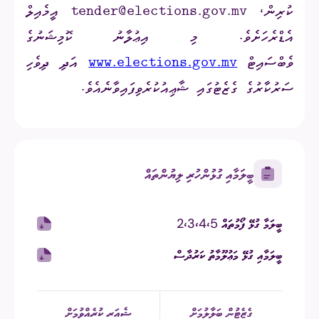
ކުރިން،
tender@elections.gov.mv
އީމެއިލް
އެޑްރެހަށެވެ. މި އިޢުލާނު ކޮމިޝަނުގެ
ވެބްސައިޓް
www.elections.gov.mv
އަދި ދިވެހި
ސަރުކާރުގެ ގެޒެޓުގައި ޝާޢިއުކުރެވިފައިވާނެއެވެ.
ބީލަމާއި ގުޅުންހުރި ލިޔުންތައް
ބީލަމާ ގުޅޭ ފޯމުތައް 2،3،4،5
ބީލަމާއި ގުޅޭ މަޢުލޫމާތު ކަރުދާސް
ގެޒެޓުން ބަލާލުމަށް
ޝެއަރ ކުރެއްވުމަށް