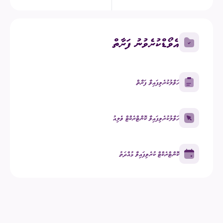
އެވޯޑްކުރެވުނު ފަރާތް
ހަވާލުކުރެވިފައިވާ ފަރާތް
ހަވާލުކުރެވިފައިވާ ކޮންޓްރެކްޓް ވެލިއު
ކޮންޓްރެކްޓް ކުރެވިފައިވާ މުއްދަތު