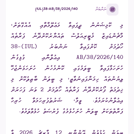
ނަންބަރު
(IUL)38-AB/38/2026/140
މި ކޮމިޝަނުން ދީފައިވާ މަޢުލޫމާތާއި އެއްގޮތަށް،
މާޗެންޑައިޒް މެޓީރިއަލްސް ތައްޔާރުކޮށްދޭނެ ފަރާތެއް
ހޯދުމަށް ކޮށްފައިވާ ނަންބަރު (IUL)38-
AB/38/2026/140 އިޢުލާނާއި ގުޅިގެން
ހުށަހަޅާފައިވާ ބީލަމުގައި ކޮންމެހެން ހުށަހަޅަންޖެހޭ
ލިޔުންތައް ހިމަނާފައިނުވާތީ، މި ބީލަން ބާޠިލުކޮށް މި
ޚިދުމަތް ފޯރުކޮށްދޭނެ ފަރާތެއް ހޯދުމަށް 2 ވަނަ ފަހަރަށް
އިޢުލާނުކުރަމެވެ. ވީމާ، ޝަރުޠުފުރިހަމަވާ ހުރިހާ
ފަރާތްތަކަށް ބީލަން ހުށަހެޅުމުގެ ފުރުޞަތު ހުޅުވާލަމެވެ.
ބީލަން ހުޅުވުން އޮންނާނީ 12 މާރިޗު 2026 ވާ