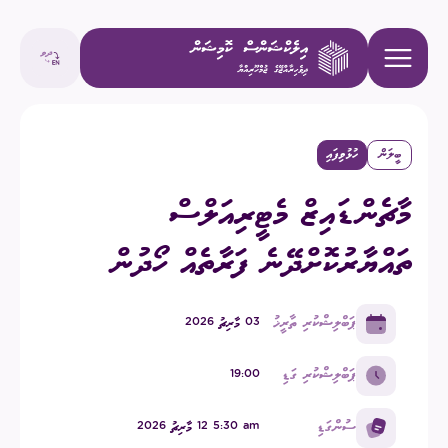
ބީލަން
ހުޅުވިފައި
މާޗެންޑައިޒް މެޓީރިއަލްސް
ތައްޔާރުކޮށްދޭނެ ފަރާތެއް ހޯދުން
ޕަބްލިޝްކުރި ތާރީޚު
03 މާރިޗު 2026
ޕަބްލިޝްކުރި ގަޑި
19:00
ސުންގަޑި
am ⁧5:30 12 މާރިޗު 2026