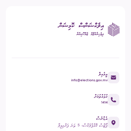
އީމެއިލް
info@elections.gov.mv
ގުޅުއްވުމަށް
1414
އެޑްރެސް
ޕޯޓްސް ކޮމްޕްލެކްސް، 5 ވަނަ ފަންގިފިލާ