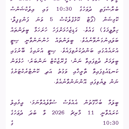
ބުރާސްފަތި ދުވަހުގެ 10:30 ގައި އިލެކްޝަންސް
ކޮމިޝަން (ޕޯޓް ކޮމްޕްލެކްސް 5 ވަނަ ފަންގިފިލާ،
ހިލާލީމަގު) ގައެވެ. ގަޑިޖެހުމަށްފަހު ހުށަހަޅާ ބީލަންތައް
ބަލައިނުގަނެވޭނެއެވެ. ބީލަންތައް ހުންނަންވާނީ ސިޓީ
އުރައެއްގައި ބަންދުކުރެވިފައެވެ. ސިޓީ އުރައިގެ ބޭރުގައި
ބީލަމަށް ދެވިފައިވާ ނަން، ޕްރޮޖެކްޓް ނަންބަރު، ހުޅުވަން
ކަނޑައެޅިފައިވާ ތާރީޚާއި ވަގުތު އަދި ކޮންޓްރެކްޓަރުގެ
ނަން ލިޔެވިފައި އޮންނަންވާނެއެވެ.
ބީލަމާ ބެހޭގޮތުން އެއްވެސް ސުވާލެއްވާނަމަ، އީމެއިލް
ކުރައްވާނީ 11 މާރިޗު 2026 ވާ ބުދަ ދުވަހުގެ
10:30 ގެ