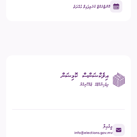
ކޮންޓްރެކްޓް ކުރެވިފައިވާ މުއްދަތު
އީމެއިލް
info@elections.gov.mv