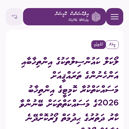
ބީލަން
ހުޅުވިފައި
ލޯކަލް ކައުންސިލްތަކުގެ އިންތިޚާބާއި
އަންހެނުންގެ ތަރައްޤީއަށް
މަސައްކަތްކުރާ ކޮމިޓީގެ އިންތިޚާބު
2026ގެ މަސައްކަތްތަކަށް ބޭނުންވާ
ކާރު ދަތުރުގެ ޙިދުމަތް ފޯރުކޮށްދޭނެ