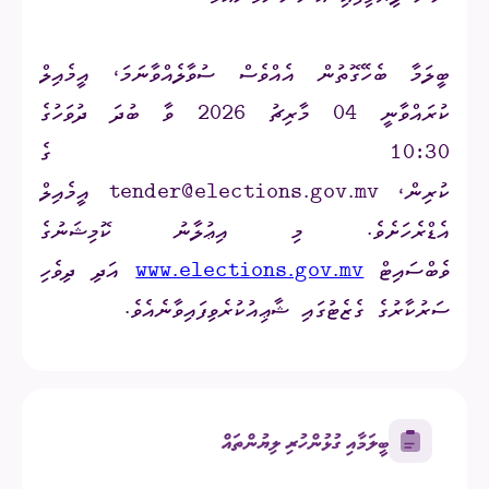
ބީލަމާ ބެހޭގޮތުން އެއްވެސް ސުވާލެއްވާނަމަ، އީމެއިލް
ކުރައްވާނީ 04 މާރިޗު 2026 ވާ ބުދަ ދުވަހުގެ
10:30 ގެ
ކުރިން،
tender@elections.gov.mv
އީމެއިލް
އެޑްރެހަށެވެ. މި އިޢުލާނު ކޮމިޝަނުގެ
ވެބްސައިޓް
www.elections.gov.mv
އަދި ދިވެހި
ސަރުކާރުގެ ގެޒެޓުގައި ޝާޢިއުކުރެވިފައިވާނެއެވެ.
ބީލަމާއި ގުޅުންހުރި ލިޔުންތައް