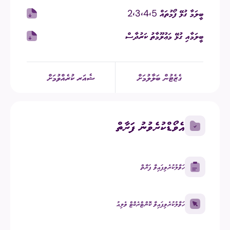
ބީލަމާ ގުޅޭ ފޯމުތައް 2،3،4،5
ބީލަމާއި ގުޅޭ މަޢުލޫމާތު ކަރުދާސް
ގެޒެޓުން ބަލާލުމަށް
ޝެއަރ ކުރެއްވުމަށް
އެވޯޑްކުރެވުނު ފަރާތް
ހަވާލުކުރެވިފައިވާ ފަރާތް
ހަވާލުކުރެވިފައިވާ ކޮންޓްރެކްޓް ވެލިއު