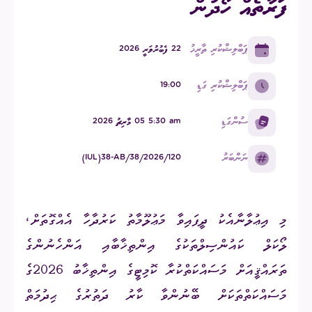
ފަރާތެއް ހޯދުން
ޕަބްލިޝްކުރި ތާރީޚު
22 ފެބުރުވަރީ 2026
ޕަބްލިޝްކުރި ގަޑި
19:00
ސުންގަޑި
am ⁧5:30 05 މާރިޗު 2026
ނަންބަރު
(IUL)38-AB/38/2026/120
މި އިޢުލާނާއެކު ދީފައިވާ މަޢުލޫމާތު ކަރުދާހާ އެއްގޮތަށް،
ލޯކަލް ކައުންސިލްތަކުގެ އިންތިޚާބާއި އަންހެނުންގެ
ތަރައްޤީއަށް މަސައްކަތްކުރާ ކޮމިޓީގެ އިންތިޚާބު 2026ގެ
މަސައްކަތްތަކަށް ބޭނުންވާ ކާރު ދަތުރުގެ ޙިދުމަތް