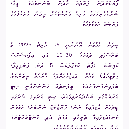
ފޯރުކޮށްދޭނެ ފަރާތެއް ހޯދަން ބޭނުންވެއެވެ. ވީމާ،
ޝަރުޠުފުރިހަމަވާ ހުރިހާ ފަރާތްތަކަށް ބީލަން ހުށަހެޅުމުގެ
ފުރުޞަތު ހުޅުވާލަމެވެ.
ބީލަން ހުޅުވުން އޮންނާނީ 05 މާރިޗު 2026 ވާ
ބުރާސްފަތި ދުވަހުގެ 10:30 ގައި އިލެކްޝަންސް
ކޮމިޝަން (ޕޯޓް ކޮމްޕްލެކްސް 5 ވަނަ ފަންގިފިލާ،
ހިލާލީމަގު) ގައެވެ. ގަޑިޖެހުމަށްފަހު ހުށަހަޅާ ބީލަންތައް
ބަލައިނުގަނެވޭނެއެވެ. ބީލަންތައް ހުންނަންވާނީ ސިޓީ
އުރައެއްގައި ބަންދުކުރެވިފައެވެ. ސިޓީ އުރައިގެ ބޭރުގައި
ބީލަމަށް ދެވިފައިވާ ނަން، ޕްރޮޖެކްޓް ނަންބަރު، ހުޅުވަން
ކަނޑައެޅިފައިވާ ތާރީޚާއި ވަގުތު އަދި ކޮންޓްރެކްޓަރުގެ
ނަން ލިޔެވިފައި އޮންނަންވާނެއެވެ.