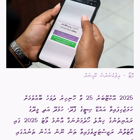
ފޮޓޯ - އިލެކްޝަންސް ކޮމިޝަން
2025 އޮކްޓޫބަރު 25 ވާ ހޮނިހިރު ދުވަހު ބޭއްވުމަށް
ހަމަޖެހިފައިވާ އައްޑޫ ސިޓީގެ ފޭދޫ، ހުޅުދޫ އަދި މީދޫގެ
ރައްޔިތުންގެ ޚިޔާލު ހޯދުމަށްނަގާ ޢާންމު ވޯޓު 2025 ގައި
ވޯޓުލާން ރަޖިސްޓަރީވެފައިވާ ތަން ނޫން އެހެން ތަނެއްގައި