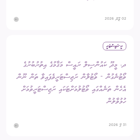
02 ޖޫން 2026
ރީ-ރަޖިސްޓަރީ
ދ. މީދޫ ކައުންސިލް ރައީސް މަޤާމުގެ އިތުރުބުރުގެ
ވޯޓުނެގުން - ވޯޓުލާން ރަޖިސްޓަރީވެފައިވާ ތަން ނޫން
އެހެން ތަނެއްގައި ވޯޓުލުމަށްޓަކައި ރަޖިސްޓަރީވުމަށް
ހުޅުވާލުން
31 މޭ 2026