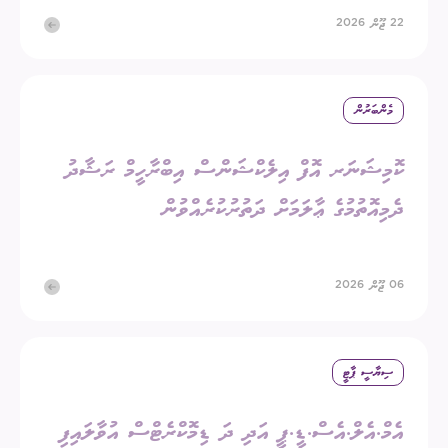
22 ޖޫން 2026
މެންބަރުން
ކޮމިޝަނަރ އޮފް އިލެކްޝަންސް އިބްރާހީމް ރަޝާދު
ދެމިއޮތުމުގެ ޢާލަމަށް ދަތުރުކުރެއްވުން
06 ޖޫން 2026
ސިޔާސީ ޕާޓީ
އެމް.އެލް.އެސް.ޑީ.ޕީ އަދި ދަ ޑިމޮކްރެޓްސް އުވާލައިފި