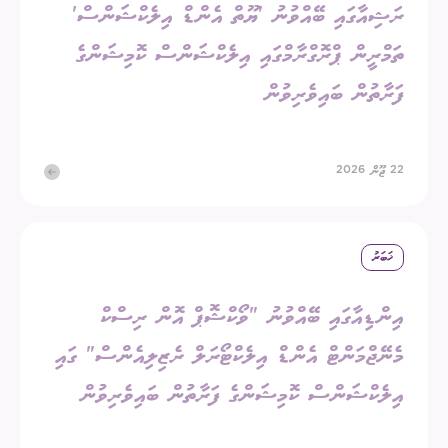
ރަޝިއާގައި ބޭއްވުނު 'ޔޫތް އެންޑް އިލެކްޝަންސް'
ތަމްރީން ޕްރޮގްރާމްގައި އިލެކްޝަންސް ކޮމިޝަންގެ
ފަރާތުން ބައިވެރިވުން
22 ޖޫން 2026
ޚަބަރު
އިންޑިއާގައި ބޭއްވުނު "ވޯކްޝޮޕް އޮން ރިސްކް
މެނޭޖްމަންޓް އެންޑް އިލެކްޓޯރަލް ރެޒިލިއެންސް" ގައި
އިލެކްޝަންސް ކޮމިޝަންގެ ފަރާތުން ބައިވެރިވުން