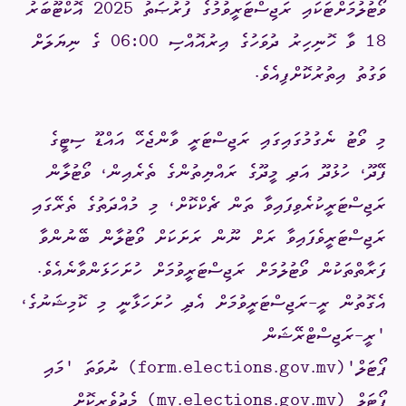
ވޯޓުލުމަށްޓަކައި ރަޖިސްޓަރީވުމުގެ ފުރުޞަތު 2025 އޮކްޓޫބަރު
18 ވާ ހޮނިހިރު ދުވަހުގެ އިރުއޮއްސި 06:00 ގެ ނިޔަލަށް
ވަގުތު އިތުރުކޮށްފިއެވެ.
މި ވޯޓު ނެގުމުގައިގައި ރަޖިސްޓަރީ ވާންޖެހޭ އައްޑޫ ސިޓީގެ
ފޭދޫ، ހުޅުދޫ އަދި މީދޫގެ ރައްޔިތުންގެ ތެރެއިން، ވޯޓުލާން
ރަޖިސްޓަރީކުރެވިފައިވާ ތަން ޗެކްކޮށް، މި މުއްދަތުގެ ތެރޭގައި
ރަޖިސްޓަރީވެފައިވާ ރަށް ނޫން ރަށަކަށް ވޯޓުލާން ބޭނުންވާ
ފަރާތްތަކުން ވޯޓުލުމަށް ރަޖިސްޓަރީވުމަށް ހުށަހަޅަންވާނެއެވެ.
އެގޮތުން ރީ-ރަޖިސްޓަރީވުމަށް އެދި ހުށަހަޅާނީ މި ކޮމިޝަނުގެ،
'ރީ-ރަޖިސްޓްރޭޝަން
ޕޯޓަލް
'
form.elections.gov.mv)
(
ނުވަތަ 'މައި
ޕޯޓަލް (
my.elections.gov.mv
(
މެދުވެރިކޮށް