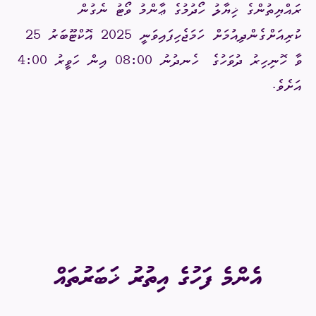
ރައްޔިތުންގެ ޚިޔާލު ހޯދުމުގެ ޢާންމު ވޯޓު ނެގުން
ކުރިއަށްގެންދިއުމަށް ހަމަޖެހިފައިވަނީ 2025 އޮކްޓޫބަރު 25
ވާ ހޮނިހިރު ދުވަހުގެ
ހެނދުނު 08:00 އިން ހަވީރު 4:00
އަށެވެ.
އެންމެ ފަހުގެ އިތުރު ޚަބަރުތައް