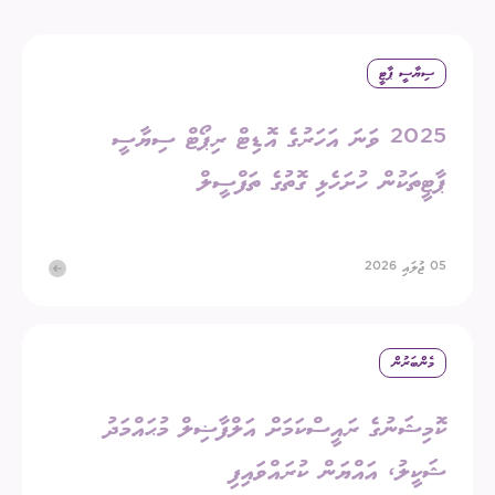
ސިޔާސީ ޕާޓީ
2025 ވަނަ އަހަރުގެ އޮޑިޓް ރިޕޯޓް ސިޔާސީ
ޕާޓީތަކުން ހުށަހެޅި ގޮތުގެ ތަފްސީލް
05 ޖުލައި 2026
މެންބަރުން
ކޮމިޝަނުގެ ރައީސްކަމަށް އަލްފާޟިލް މުޙައްމަދު
ޝަކީލު، އައްޔަން ކުރައްވައިފި