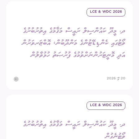
LCE & WDC 2026
ދ. މީދޫ ކައުންސިލް ރައީސް މަޤާމުގެ އިތުރުބުރުގެ
ވޯޓުގައި ކެންޑިޑޭޓުންގެ މަންދޫބުން، އޮބްޒަރވަރުން
އަދި މޮނީޓަރުންނަށްވުމުގެ ފުރުޞަތު ހުޅުވާލުން
20 މޭ 2026
LCE & WDC 2026
ދ. މީދޫ ކައުންސިލް ރައީސް މަޤާމުގެ އިތުރުބުރުގެ
ވޯޓުނެގުން