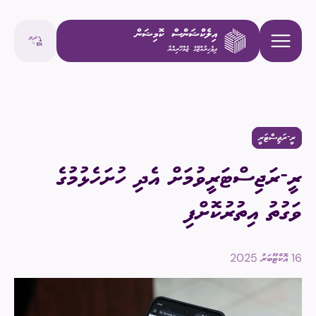
ރީ-ރަޖިސްޓަރީ
ރީ-ރަޖިސްޓަރީވުމަށް އެދި ހުށަހެޅުމުގެ
ވަގުތު އިތުރުކޮށްފި
16 އޮކްޓޫބަރު 2025