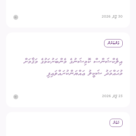
30 ޖޫން 2026
މެންބަރުން
އިލެކްޝަންސް ކޮމިޝަނުގެ މެންބަރުކަމުގެ މަޤާމަށް
މުޙައްމަދު ޝަކީލު ޢައްޔަންކުރައްވައިފި
23 ޖޫން 2026
ޚަބަރު