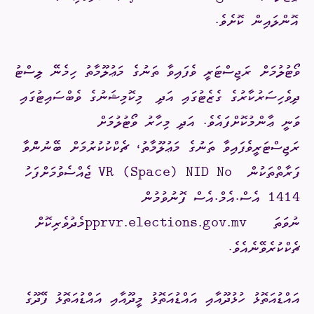
އޮންލައިން ކޮށެވެ.
ވޯޓުލުމަށް ރަޖިސްޓަރީ ވެފައިވާ ތަނުގެ މަޢުލޫމާތު ހިމެނޭ ލިސްޓު
ދިވެހިސަރުކާރުގެ ގެޒެޓުގައި އަދި
މިކޮމިޝަނުގެ ވެބްސައިޓުގައި
ވަނީ ޢާންމުކޮށްފައެވެ. އަދި މިހާރު ވޯޓުލުމަށް
ރަޖިސްޓަރީވެފައިވާ ތަނުގެ މަޢުލޫމާތު، ޗެކްކުކުރުމަށް ބޭނުންުވާ
ފަރާތްތަކުން
VR (Space) NID No
ޖެއްސެވުމަށްފަހު
1414 އެސް.އެމް.އެސް ފޮނުވުމުން
ނުވަތަ
pprvr.elections.gov.mv
މެދުވެރިކޮށް
ޗެކްކުރެވޭނެއެވެ.
އައްޑުއަތޮޅު ހުޅުދޫއާއި އައްޑުއަތޮޅު މީދޫއާއި އައްޑުއަތޮޅު ފޭދޫގެ