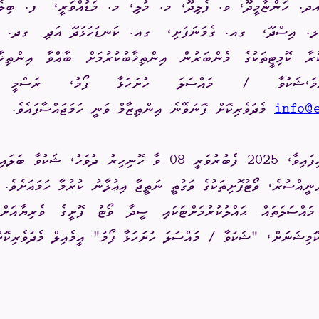
ދ. ހަންޏާމީދޫ، ވ. ފެލިދޫ، މ. މުލި، މ. މަޑުއްވަރީ،
ފ. ބިލެ
ލ. އިސްދޫ،
ގއ. ގެމަނަފުށި،
ގއ. ކަނޑުހުޅުދޫ އަދި
ގދ. ރަ
ކުރާ ކޮމިޓީތަކުގެ މެންބަރުން އިންތިޚާބުކުރުމަށް ބާއްވާ އިންތިޚ
ޅާނަމަ،ޝަކުވާ / މައްސަލަ ހުށަހަޅާ ފޯމު، ރަސްމީ އ
info@
މެދުވެރިކޮށް ފޮނުވޭނެ އިންތިޒާމް ވަނީ ހަމަޖައްސާފައެވެ.
އަދި ވޯޓުނެގުމަށް ހަމަޖެހިފައިވާ، 2025 ފެބުރުވަރީ 08 ވާ ހޮނިހިރު ދު
ނީއްސުރެ، ވޯޓުފޮށިތަކުގެ ވަގުތީ ނަތީޖާ އިޢުލާނު ކުރުމާ ހަމައަށެވެ. 
ާ މައްސަލަތައް ޙައްލުކުރުމަށްޓަކައި ސީދާ ވޯޓު ފޮށީގެ ވެރިޔާއ
ކޮމިޝަނަށް، "ޝަކުވާ / މައްސަލަ ހުށަހަޅާ ފޯމު" އީމެއިލް މެދުވެރިކޮށް