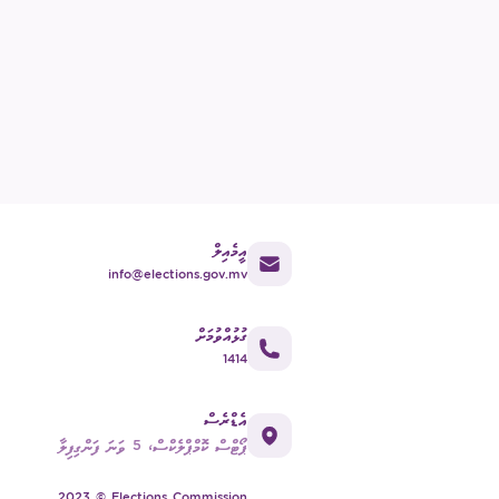
އީމެއިލް
info@elections.gov.mv
ގުޅުއްވުމަށް
1414
އެޑްރެސް
ޕޯޓްސް ކޮމްޕްލެކްސް، 5 ވަނަ ފަންގިފިލާ