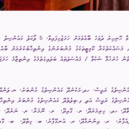
ް މަސައްކަތްކުރާ ކޮމިޓީތަކުގެ މެންބަރުންގެ އިންތިޚާބުކުރުމަށް ބާއްވ
ުން ހުށަހެޅޭ ޝަކުވާ / މައްސަލަތައް ބަލައިގަތުމުގެ އިންތިޒާމު ހަމަޖަ
އުންސިލްގެ ރައީސް، ހދ.މަކުނުދޫ ކައުންސިލްގެ މެންބަރު، ނ.ލަންދޫ
ންސިލްގެ ރައީސް އަދި ފ.ބިލެތްދޫ ކައުންސިލްގެ މެންބަރު އިންތިޚާބ
ާދޫ، ހދ. ހިރިމަރަދޫ، ށ. ގޮއިދޫ،
ށ. ނޫމަރާ، ށ. ނަރުދޫ، ނ.
ްފާރު،
ރ. އިންނަމާދޫ، ރ. އުނގޫފާރު، ބ. ހިތާދޫ،
ބ. ގޮއ