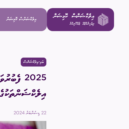
އިލެކްޝަންސް ކޮމިޝަން
ވިޝަން / މ
ބައި-އިލެކްޝަންސް
މަސްޢޫލިއްޔަ
މެންބަރުން
އިލެކްޝަންތަކުގެ 
އިސް މުވައްޒ
22 ޑިސެންބަރު 2024
ކޮމިޓީތައް