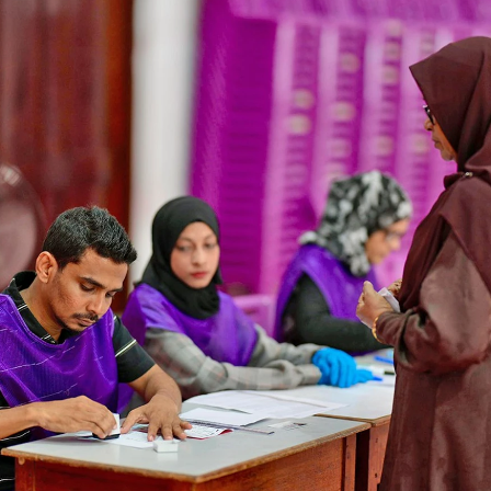
ގަނޑު
ވަޒީފާ
ރައްޔިތުންގެ ޚިޔާލު ހޯދ
ދައި ލިބިގަތުމުގެ ޙައްޤު
މޯލްޑިވްސް މީޑިއާ އެނ
ކޮމިޝަނުގެ އިންތިޚާބު
 ކޮމިޝަނަށް ލިބިފައިވާ ހިޔާލާއި
އެހެނިހެން
ޝަންސް
އިލެކްޝަން ރިޕޯޓް