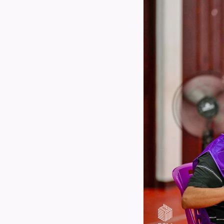
ގުޅުއްވުމަށް
ުމުގެ ޢާންމު ވޯޓު
ްޑް ބްރޯޑްކާސްޓިންގ
ECM Talks - Podcast