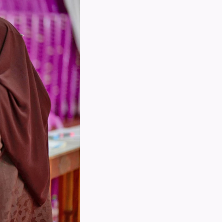
އިދާރީ އޮނި
މަޢުލޫމާތު ހޯ
އިލެކްޝަންސް
ޝަކުވާ
ފޮރިން ރިލޭ