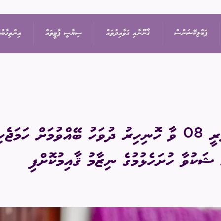
ޕަބްލިކޭޝަންސް
ޤާނޫނާއި ގަވާއިދުތައް
ސިޔާސީ ޕާޓީތައް
އިންތިޚާބުތ
ިޝަން
އިޢުލާން
ޤާނޫނުތައް
ރިޔާސީ އިންތިޚާބު
ޕާޓީތަކުގެ ދަފްތަރު
ތުތައް
ނޫސްބަޔާން
ގަވާއިދުތައް
ރައްޔިތުންގެ މަޖިލީހުގެ 
ސިޔާސީ ޕާޓީގެ މެންބަ
2025 ފެބުރުވަރީ 08 ވާ ހޮނިހިރު ދުވަހު ބޭއްވުމަށް ހަމަ
ޖަލްސާ
ސިޔާސަތުތައް
ބައި-އިލެކްޝަން
ސިޔާސީ ޕާޓީއަކުން ވަ
ޝަކުވާ ހުށަހެޅުމުގެ ނިޒާމު ޤާއިމުކޮށްފި
ަފުން
ޕްރޮކިއުމެންޓް
އަހަރީ ރިޕޯޓާއި އޮޑިޓް
ލޯކަލް ކައުންސިލްތަކުގެ
އަންހެނުންގެ ތަރައްޤީއ
ޑައުންލޯޑްސް
ކޮމިޓީގެ އިންތިޚާބު