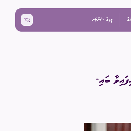
ައް
މީޑިއާ ސެންޓަރ
ޚަބަރު
އިންތިޚާބު
ރެއްތޯ ބެއްލެވުމަށް
ޙަރަކާތްތައް
ޖެހިފައިވާ ބައި-
ކިވުން
ފޮޓޯ
 ރިޕޯޓްތައް
 އިންތިޚާބު
ވީޑިއޯ
ަށް މަސައްކަތް ކުރާ
ތާރީޚުގެ ތެރެއިން