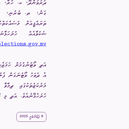
ދަރަވަންދޫ، ކ. ހުރާ، އ
ގަން،
ތ. ބުރުނި،
ތަރައްޤީއަށް މަސައްކަތް
ޝަކުވާއެއް ހުށަހަ
elections.gov.mv
އެ ދުވަހު ވޯޓުނަގަން ފެށު
މަރުކަޒުތަކުގައި ދިމާވ
ހުށަހެޅޭނެއެވެ. އަދި މި 
8 ފެބުރުވަރީ 2025