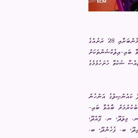
2025 ފެބުރުވަރީ 08 ވާ ހޮނިހިރު ދުވަހު ބޭއްވުމަށް ހަމަޖެހިފައިވާ، 5 ލޯކަލް ކައުންސިލް މެންބަރާއި 28 ރަށެއްގެ
ާ ބައި-އިލެކްޝަންތަކަށް
އްސާ ޝަކުވާ ހުށަހެޅުމުގެ
 ކައުންސިލްގެ އަންހެން
ުކުރުމަށް ބާއްވާ ބައި-
 މިލަދޫ، ނ. ފޮއްދޫ،
ިދޫ، ބ. ފެހެންދޫ، ބ.