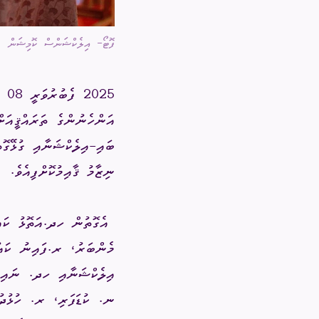
ފޮޓޯ- އިލެކްޝަންސް ކޮމިޝަން
އަންހެނުންގެ ތަރައްޤީއަށ
ބައި-އިލެކްޝަނާއި ގުޅޭގޮތ
ނިޒާމު ޤާއިމުކޮށްފިއެވެ.
އެގޮތުން ހދ.އަތޮޅު ކަ
މެންބަރު، ރ.ފައިނު ކައު
އިލެކްޝަނާއި ހދ. ނައިވ
ނ. ކުޑަފަރި، ރ. ހުޅުދުއ