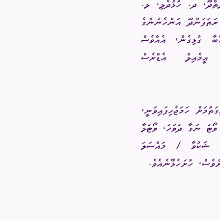
ތްދޫ، ދ. ހުޅުދެލި، ލ.
ތަފަންދޫ އަންހެނުންގެ
ާބާ ގުޅިގެން، އެއްވެސް
ީމެއިލް އެޑްރެސް
ވަހު، ޝަކުވާ ބަލައިގަތުމަށް ހަމަޖެހިފައިވަނީ،
ވޯޓު ނަގާ ދުވަހު، ވޯޓުލާ
ަށް ޝަކުވާ / މައްސަލަ
ވެސް، ހުށަހެޅޭނެއެވެ
.