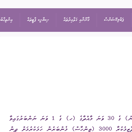
ޕަބްލިކޭޝަންސް
ޤާނޫނާއި ގަވާއިދުތައް
ސިޔާސީ ޕާޓީތައް
އިންތިޚާބުތ
ިޝަން
އިޢުލާން
ޤާނޫނުތައް
ރިޔާސީ އިންތިޚާބު
ޕާޓީތަކުގެ ދަފްތަރު
ތުތައް
ނޫސްބަޔާން
ގަވާއިދުތައް
ރައްޔިތުންގެ މަޖިލީހުގެ 
ސިޔާސީ ޕާޓީގެ މެންބަ
ޖަލްސާ
ސިޔާސަތުތައް
ބައި-އިލެކްޝަން
ސިޔާސީ ޕާޓީއަކުން ވަ
ަފުން
ޕްރޮކިއުމެންޓް
އަހަރީ ރިޕޯޓާއި އޮޑިޓް
ލޯކަލް ކައުންސިލްތަކުގެ
ޤާނޫނު ނަންބަރު 2013/4 (ސިޔާސީ ޕާޓީގެ ޤާނޫނު) ގެ 30 ވަނަ މާއްދާގެ (ހ) ގެ 1 ވަނަ ނަންބަރުގައިވާ
އަންހެނުންގެ ތަރައްޤީއ
ޑައުންލޯޑްސް
ގޮތުގެމަތިން ސިޔާސީ ޕާޓީއެއް ދެމިއޮތުމަށް ޤާނޫނު ލާޒިމުކުރާ 3000 (ތިންހާސް) މެންބަރުން ހަމަކުރުމަށް ދިން
ކޮމިޓީގެ އިންތިޚާބު