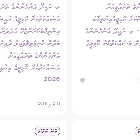
ްގެ ތަރައްޤީއަށް
ވ. ރަކީދޫ އަންހެނުންގެ ތަރައް
ކުރާ ކޮމިޓީގެއިންތިޚާބު
މަސައްކަތްކުރާ ކޮމިޓީގެ ރައީ
202 - ވ. ރަކީދޫ އަންހެނުންގެ
އިންތިޚާބުކުރަންޖެހޭ އަދަދަށްވ
ށް މަސައްކަތްކުރާ ކޮމިޓީގެ
މަދުން ކުރިމަތިލާފައިވާ ދާއިރާތ
އަންހެނުންގެ ތަރައްޤީއަށް
މަސައްކަތްކުރާ ކޮމިޓީގެ އިންތި
2026
01 ޖުލައި 2026
ާ
ޢާންމު މަޢުލޫމާތު