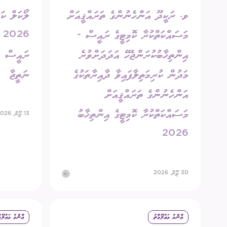
ވ. ރަކީދޫ އަންހެނުންގެ ތަރައްޤީއަށް
ލޯކަލް ކަ
މަސައްކަތްކުރާ ކޮމިޓީގެ ރައީސް -
6
އިންތިޚާބުކުރަންޖެހޭ އަދަދަށްވުރެ
ރައީސް މަ
މަދުން ކުރިމަތިލާފައިވާ ދާއިރާތަކުގެ
ނަތީޖާ
އަންހެނުންގެ ތަރައްޤީއަށް
މަސައްކަތްކުރާ ކޮމިޓީގެ އިންތިޚާބު
13 ޖޫން 2026
2026
30 ޖޫން 2026
ޢާންމު މަޢުލޫމާތު
ޢާންމު މަޢުލޫމ