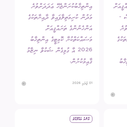
ޤީއަށް
އިންތިޚާބުކުރަންޖެހޭ ޢަދަދަށްވުރެ
ސް -
މަދުން ކުރިމަތިލާފައިވާ ދާއިރާތަކުގެ
ުރެ
އަންހެނުންގެ ތަރައްޤީއަށް
ަކުގެ
މަސައްކަތްކުރާ ކޮމިޓީގެ އިންތިޚާބު
2026 އާ ގުޅިގެން ޝަކުވާ ނިޒާމު
ޚާބު
ޤާއިމުކުރުން.
01 ޖުލައި 2026
ޢާންމު މަޢުލޫމާތު