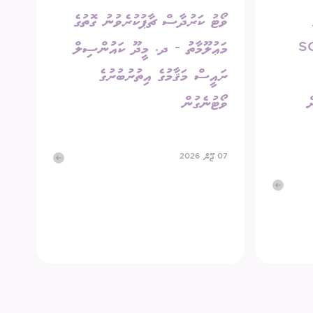
ވޯޓު ކަރުދާސް ޗާޕުކުރެވުނު ގޮތުގެ
SC-A/
މަޢުލޫމާތު - ދ. މީދޫ ކައުންސިލް
ރައީސް މަޤާމުގެ އިތުރުބުރުގެ
ް
ވޯޓުނެގުން
07 ޖޫން 2026