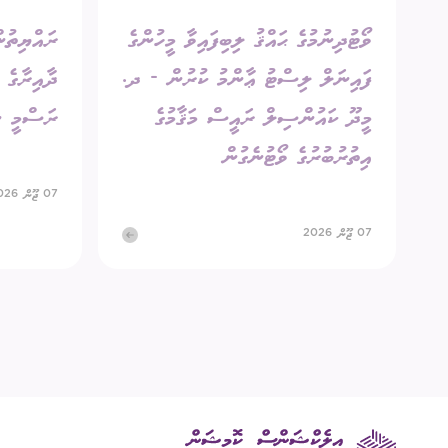
ވޯޓުދިނުމުގެ ޙައްޤު ލިބިފައިވާ މީހުންގެ
ރައްޔިތުން
ފައިނަލް ލިސްޓު ޢާންމު ކުރުން - ދ.
މީދޫ ކައުންސިލް ރައީސް މަޤާމުގެ
ރަސްމީ ނ
އިތުރުބުރުގެ ވޯޓުނެގުން
07 ޖޫން 2026
07 ޖޫން 2026