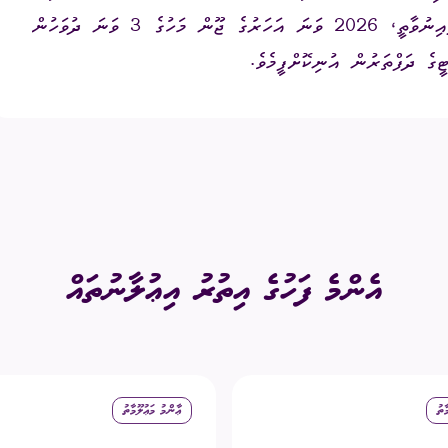
މުއްދަތުގައި 3000 (ތިންހާސް) މެންބަރުން ހަމަވެފައިނުވާތީ، 2026 ވަނަ އަހަރުގެ ޖޫން މަހުގެ 3 ވަނަ ދުވަހުން
ގަނޑު
ވަޒީފާ
ރައްޔިތުންގެ ޚިޔާލު ހޯދ
ގެ ދަފްތަރުން އުނިކޮށްފީމެވެ.
ދައި ލިބިގަތުމުގެ ޙައްޤު
މޯލްޑިވްސް މީޑިއާ އެނ
ކޮމިޝަނުގެ އިންތިޚާބު
 ކޮމިޝަނަށް ލިބިފައިވާ ހިޔާލާއި
އެހެނިހެން
ޝަންސް
އިލެކްޝަން ރިޕޯޓް
އެންމެ ފަހުގެ އިތުރު އިޢުލާނުތައް
ާތު
ޢާންމު މަޢުލޫމާތު