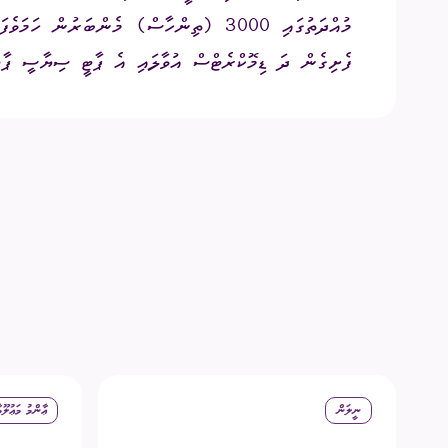
އިދާރީ އޮނި
ފެށިގެން ދަ ޑިމޮކްރެޓްސް އުވާލައި އެ ޕާޓީ ސިޔާސީ ޕާޓީ
މަޢުލޫމާތު ހޯ
އިލެކްޝަންސް
ޝަކުވާ
ފޮރިން ރިލޭ
ނީލަން
ޢާންމު މަޢުލޫމ