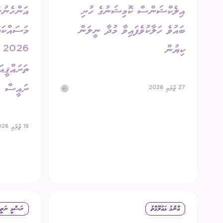
އިލެކްޝަންސް ކޮމިޝަނުގެ ހުރި
އަންހެނުނ
ބައުވެ ހަލާކުވެފައިވާ މުދާ ނީލަން
މަސައްކަތް
ކިޔުން
6
ތަރައްޤީއަ
ރައީސް
27 ޖުލައި 2026
15 ޖުލައި 2026
ޢާންމު މަޢުލޫމާތު
ރަސްމީ ނަތީޖ