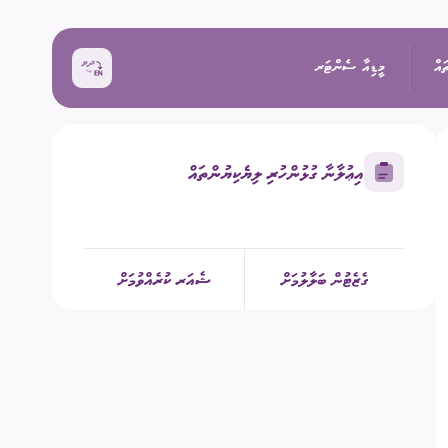
ައް
މީޑިއާ ސެންޓަރ
އިޢުލާނާ ގުޅުންހުރި ލިޔެކިޔުންތައް
ޚަބަރު
އިންތިޚާބު
ރެއްތޯ ބެއްލެވުމަށް
ޙަރަކާތްތައް
ގެޒެޓުން ބަލާލުމަށް
ޝެއަރ ކުރެއްވުމަށް
ކިވުން
ފޮޓޯ
 ރިޕޯޓްތައް
 އިންތިޚާބު
ވީޑިއޯ
ަށް މަސައްކަތް ކުރާ
ތާރީޚުގެ ތެރެއިން