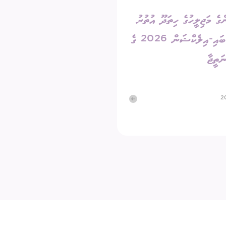
ގެ މަޖިލީހުގެ ހިތަދޫ އުތުރު
ދާއިރާގެ ބައި-އިލެކްޝަން 2026 ގެ
ަތީޖާ