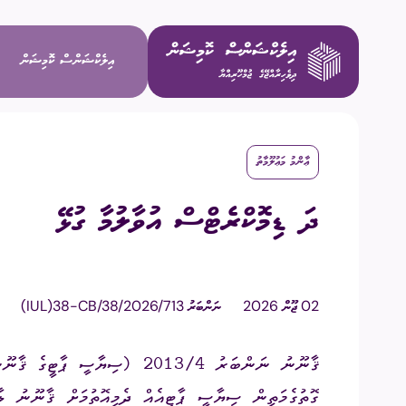
އިލެކްޝަންސް ކޮމިޝަން
ޢާންމު މަޢުލޫމާތު
ވިޝަން / މ
ދަ ޑިމޮކްރެޓްސް އުވާލުމާ ގުޅޭ
މަސްޢޫލިއްޔަ
މެންބަރުން
02 ޖޫން 2026
ނަންބަރު
(IUL)38-CB/38/2026/713
އިސް މުވައްޒ
ކޮމިޓީތައް