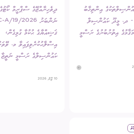
އުންސިލްތަކުގެ އިންތިޚާބު
ދިވެހިރާއްޖޭގެ ސްޕްރީމް ކޯޓުގެ
202 - ދ. މީދޫ ކައުންސިލް
ނަންބަރު 2026/19
ޤާމުގެ އިތުރުބުރުގެ ރަސްމީ
ޤަޟިއްޔާގެ ޙުކުމާ ގުޅިގެން،
އިސްލާޙުކުރެވިފައިވާ މ. ވޭވަށ
ކައުންސިލްގެ ރަސްމީ ނަތީޖާ
10 ޖޫން 2026
ާތު