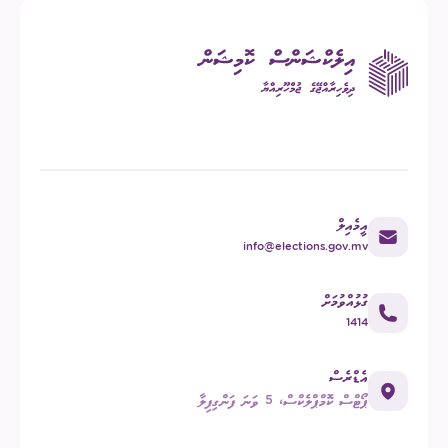
އީމެއިލް
info@elections.gov.mv
ގުޅުއްވުމަށް
1414
އެޑްރެސް
ޕޯޓްސް ކޮމްޕްލެކްސް، 5 ވަނަ ފަންގިފިލާ