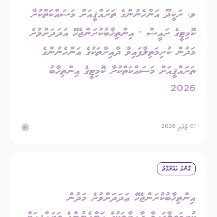
ވ. ރަކީދޫ އަންހެނުންގެ ތަރައްޤީއަށް މަސައްކަތްކުރާ
ކޮމިޓީގެ ރައީސް - އިންތިޚާބުކުރަންޖެހޭ އަދަދަށްވުރެ
މަދުން ކުރިމަތިލާފައިވާ ދާއިރާތަކުގެ އަންހެނުންގެ
ތަރައްޤީއަށް މަސައްކަތްކުރާ ކޮމިޓީގެ އިންތިޚާބު
2026
01 ޖުލައި 2026
ޢާންމު މަޢުލޫމާތު
އިންތިޚާބުކުރަންޖެހޭ ޢަދަދަށްވުރެ މަދުން
ކުރިމަތިލާފައިވާ ދާއިރާތަކުގެ އަންހެނުންގެ ތަރައްޤީއަށް