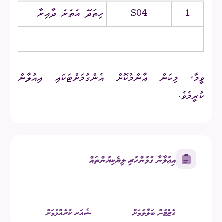
1
S04
ހިތަދޫ އުތުރު ދާއިރާ
ވީމާ، މިކަން ޢާންމުކޮށް އެންގުމަށްޓަކައި އިޢުލާން
ކުރީމެވެ.
އިޢުލާނާ ގުޅުންހުރި ލިޔެކިޔުންތައް
ގެޒެޓުން ބަލާލުމަށް
ޝެއަރ ކުރެއްވުމަށް