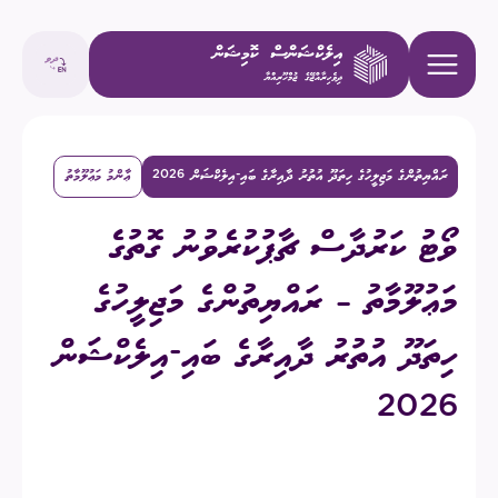
ރައްޔިތުންގެ މަޖިލީހުގެ ހިތަދޫ އުތުރު ދާއިރާގެ ބައި-އިލެކްޝަން 2026
ޢާންމު މަޢުލޫމާތު
ވޯޓު ކަރުދާސް ޗާޕުކުރެވުނު ގޮތުގެ
މަޢުލޫމާތު – ރައްޔިތުންގެ މަޖިލީހުގެ
ހިތަދޫ އުތުރު ދާއިރާގެ ބައި-އިލެކްޝަން
2026