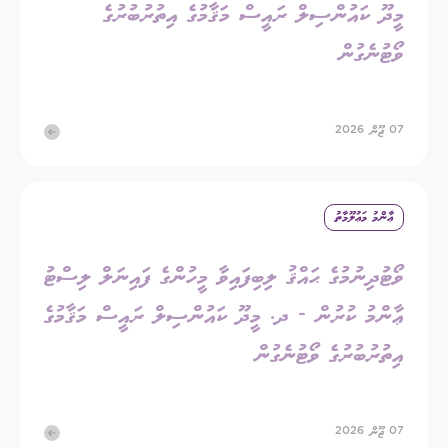
މީދޫ ކައުންސިލް ރައީސް މަޤާމުގެ އިތުރުބުރުގެ
ވޯޓުނެގުން
07 ޖޫން 2026
ޢާންމު މަޢުލޫމާތު
ވޯޓުދިނުމުގެ ޙައްޤު ލިބިފައިވާ މީހުންގެ ފައިނަލް ލިސްޓު
ޢާންމު ކުރުން - ދ. މީދޫ ކައުންސިލް ރައީސް މަޤާމުގެ
އިތުރުބުރުގެ ވޯޓުނެގުން
07 ޖޫން 2026