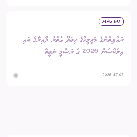
ޢާންމު މަޢުލޫމާތު
ރައްޔިތުންގެ މަޖިލީހުގެ ހިތަދޫ އުތުރު ދާއިރާގެ ބައި-
އިލެކްޝަން 2026 ގެ ރަސްމީ ނަތީޖާ
07 ޖޫން 2026