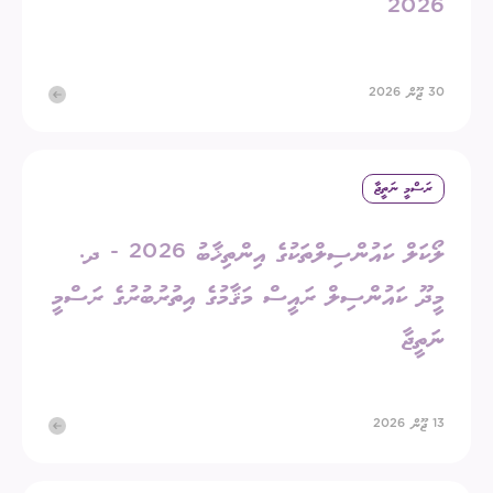
2026
30 ޖޫން 2026
ރަސްމީ ނަތީޖާ
ލޯކަލް ކައުންސިލްތަކުގެ އިންތިޚާބު 2026 - ދ.
މީދޫ ކައުންސިލް ރައީސް މަޤާމުގެ އިތުރުބުރުގެ ރަސްމީ
ނަތީޖާ
13 ޖޫން 2026