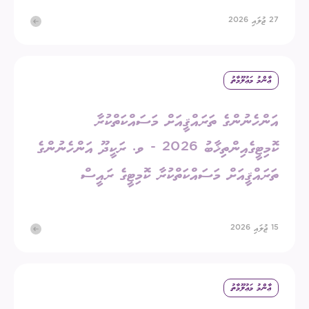
27 ޖުލައި 2026
ޢާންމު މަޢުލޫމާތު
އަންހެނުންގެ ތަރައްޤީއަށް މަސައްކަތްކުރާ
ކޮމިޓީގެއިންތިޚާބު 2026 - ވ. ރަކީދޫ އަންހެނުންގެ
ތަރައްޤީއަށް މަސައްކަތްކުރާ ކޮމިޓީގެ ރައީސް
15 ޖުލައި 2026
ޢާންމު މަޢުލޫމާތު