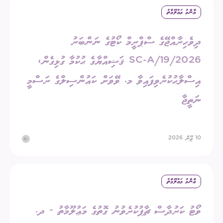
ޢާންމު މަޢުލޫމާތު
ދިވެހިރާއްޖޭގެ ސްޕްރީމް ކޯޓުގެ ނަންބަރު
2026/SC-A/19 ޤަޟިއްޔާގެ ޙުކުމާ ގުޅިގެން،
އިސްލާޙުކުރެވިފައިވާ މ. ވޭވަށް ކައުންސިލްގެ ރަސްމީ
ނަތީޖާ
10 ޖޫން 2026
ޢާންމު މަޢުލޫމާތު
ވޯޓު ކަރުދާސް ޗާޕުކުރެވުނު ގޮތުގެ މަޢުލޫމާތު - ދ.