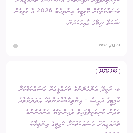
މަސައްކަތްކުރާ ކޮމިޓީގެ އިންތިޚާބު 2026 އާ ގުޅިގެން
ޝަކުވާ ނިޒާމު ޤާއިމުކުރުން.
01 ޖުލައި 2026
ޢާންމު މަޢުލޫމާތު
ވ. ރަކީދޫ އަންހެނުންގެ ތަރައްޤީއަށް މަސައްކަތްކުރާ
ކޮމިޓީގެ ރައީސް - އިންތިޚާބުކުރަންޖެހޭ އަދަދަށްވުރެ
މަދުން ކުރިމަތިލާފައިވާ ދާއިރާތަކުގެ އަންހެނުންގެ
ތަރައްޤީއަށް މަސައްކަތްކުރާ ކޮމިޓީގެ އިންތިޚާބު