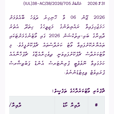
31 މޭ 2026
ނަންބަރު
(IUL)38-AC/38/2026/705
2026 ޖޫން 06 ވާ ހޮނިހިރު ދުވަހު ބޭއްވުމަށް
ހަމަޖެހިފައިވާ ރައްޔިތުންގެ މަޖިލީހުގެ ހިތަދޫ އުތުރު
ދާއިރާގެ ބައި-އިލެކްޝަން 2026 ގައި ވޯޓުނެގުމަށްޓަކައި
ތައްޔާރުކޮށްފައިވާ ވޯޓު ކަރުދާސްތައް ޗާޕްކޮށްފީމެވެ. މި
ވޯޓުކަރުދާސް ޗާޕްކޮށްފައިވަނީ ދިވެހިރާއްޖޭގެ ޗާޕްޚާނާއެއް
ކަމުގައިވާ ނޮވެލްޓީ ޕްރިންޓަރސް އެންޑް ޕަބްލިޝާރސް
ޕްރައިވެޓް ލިމިޓެޑުންނެވެ.
ޗާޕްކުރި ވޯޓުކަރުދާހުގެ ތަފްޞީލް:
#
ދާއިރާ ކޯޑު
ދާއިރާ/ ރަށު