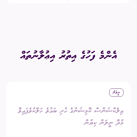
އެންމެ ފަހުގެ އިތުރު އިޢުލާނުތައް
ނީލަން
އިލެކްޝަންސް ކޮމިޝަނުގެ ހުރި ބައުވެ ހަލާކުވެފައިވާ
މުދާ ނީލަން ކިޔުން