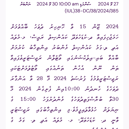
27 މޭ 2024
ސުންގަޑި
am ⁧10:00 30 މޭ 2024
ނަންބަރު
(IUL)38-DC/38/2024/385
2024 ޖޫން 15 ވާ ހޮނިހިރު ދުވަހު ބޭއްވުމަށް
ހަމަޖެހިފައިވާ ދ.ކުޑަހުވަދޫ ކައުންސިލް ރައީސް، މ.މުލައް
އަދި ލ.ގަމު ކައުންސިލް މެންބަރު އިންތިޚާބު ކުރުމަށް
ބާއްވާ ބައި-އިލެކްޝަނުގައި ވޯޓުލާން ރަޖިސްޓަރީވެފައިވާ
ތަން ނޫން އެހެން ތަނެއްގައި ވޯޓުލުމަށްޓަކައި
ރަޖިސްޓަރީވުމުގެ ފުރުޞަތު 2024 މޭ 28 ވާ އަންގާރަ
ދުވަހުގެ ހެނދުނު 10:00އިން ފެށިގެން 2024 މޭ
30ވާ ބުރާސްފަތިދުވަހުގެ މެންދުރުފަހު 15:00 ގެ
ނިޔަލަށް ހުޅުވާލައިފީމެވެ.މި އިންތިޚާބުގައި ރަޖިސްޓަރީ
ވާނީ ދ. ކުޑަހުވަދޫ، މ. މުލައް އަދި ލ. ގަމު ގެ