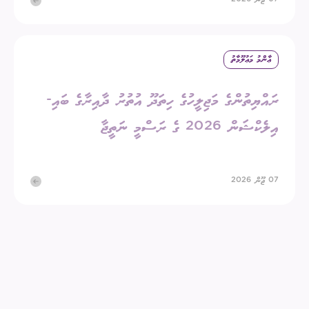
07 ޖޫން 2026
ޢާންމު މަޢުލޫމާތު
ރައްޔިތުންގެ މަޖިލީހުގެ ހިތަދޫ އުތުރު ދާއިރާގެ ބައި-
އިލެކްޝަން 2026 ގެ ރަސްމީ ނަތީޖާ
07 ޖޫން 2026