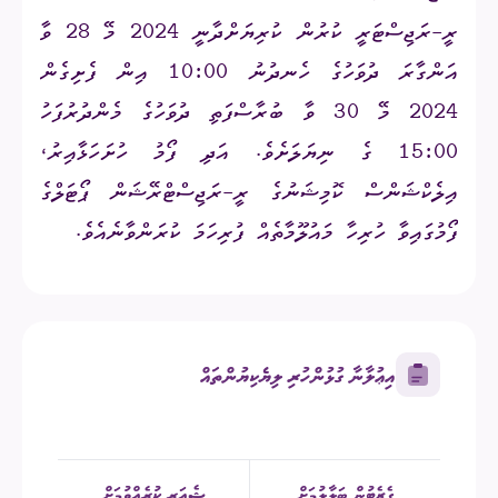
ރީ-ރަޖިސްޓަރީ ކުރުން ކުރިޔަށްދާނީ 2024 މޭ 28 ވާ
އަންގާރަ ދުވަހުގެ ހެނދުނު 10:00 އިން ފެށިގެން
2024 މޭ 30 ވާ ބުރާސްފަތި ދުވަހުގެ މެންދުރުފަހު
15:00 ގެ ނިޔަލަށެވެ. އަދި ފޯމު ހުށަހަޅާއިރު،
އިލެކްޝަންސް ކޮމިޝަނުގެ ރީ-ރަޖިސްޓްރޭޝަން ޕޯޓަލްގެ
ފޯމުގައިވާ ހުރިހާ މައުލޫމާތެއް ފުރިހަމަ ކުރަންވާނެއެވެ.
އިޢުލާނާ ގުޅުންހުރި ލިޔެކިޔުންތައް
ގެޒެޓުން ބަލާލުމަށް
ޝެއަރ ކުރެއްވުމަށް