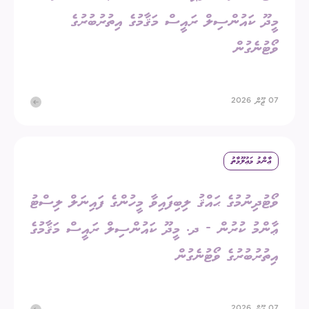
މީދޫ ކައުންސިލް ރައީސް މަޤާމުގެ އިތުރުބުރުގެ
ވޯޓުނެގުން
07 ޖޫން 2026
ޢާންމު މަޢުލޫމާތު
ވޯޓުދިނުމުގެ ޙައްޤު ލިބިފައިވާ މީހުންގެ ފައިނަލް ލިސްޓު
ޢާންމު ކުރުން - ދ. މީދޫ ކައުންސިލް ރައީސް މަޤާމުގެ
އިތުރުބުރުގެ ވޯޓުނެގުން