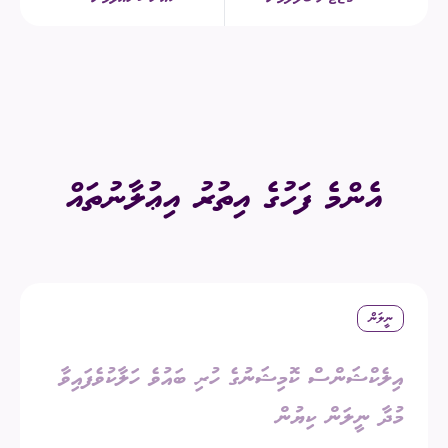
އެންމެ ފަހުގެ އިތުރު އިޢުލާނުތައް
ނީލަން
އިލެކްޝަންސް ކޮމިޝަނުގެ ހުރި ބައުވެ ހަލާކުވެފައިވާ
މުދާ ނީލަން ކިޔުން