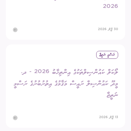
2026
30 ޖޫން 2026
ރަސްމީ ނަތީޖާ
ލޯކަލް ކައުންސިލްތަކުގެ އިންތިޚާބު 2026 - ދ.
މީދޫ ކައުންސިލް ރައީސް މަޤާމުގެ އިތުރުބުރުގެ ރަސްމީ
ނަތީޖާ
13 ޖޫން 2026