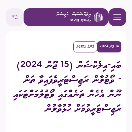
14 ޖޫން 2024
ޢާންމު މަޢުލޫމާތު
ބައި-އިލެކްޝަން (15 ޖޫން 2024)
- ވޯޓުލާން ރަޖިސްޓަރީވެފައިވާ ތަން
ނޫން އެހެން ތަނެއްގައި ވޯޓުލުމަށްޓަކައި
ރަޖިސްޓަރީވުމަށް ހުޅުވާލުން