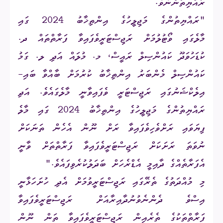
ރައްޔިތުންނެވެ.
"ރައްޔިތުންގެ މަޖިލީހުގެ އިންތިޚާބު 2024 ގައި
މާލެގައި ވޯޓުލުމަށް ރަޖިސްޓަރީވެފައިވާ ފަރާތްތައް ދ.
ކުޑަހުވަދޫ ކައުންސިލް ރައީސް، މ. މުލައް އަދި ލ. ގަމު
ކައުންސިލް މެންބަރު އިންތިޚާބު ކުރުމަށް ބާއްވާ ބައި-
އިލެކްޝަނުގައި ރަޖިސްޓަރީ ވެފައިވާނީ މާލެގައެވެ. އަދި
ރައްޔިތުންގެ މަޖިލީހުގެ އިންތިޚާބު 2024 ގައި މާލެ
ފިޔަވައި ރަށްވެހިވެފައިވާ ރަށް ނޫން އެހެން ތަނަކަށް
ނުވަތަ ރަށަކަށް ރަޖިސްޓަރީވެފައިވާ ފަރާތްތަށް ވާނީ
އެފަރާތެއްގެ ދާއިމީ އެޑްރެހަށް ބަދަލުކުރެވިފައެވެ."
މި މުއްދަތުގެ ތެރޭގައި ރަޖިސްޓަރީވުމަށް އެދި ހުށަހަޅާނީ
އިސްވެ ދެންނެވުނުދާއިރާއަށް ރަޖިސްޓަރީވެފައިވާ
ފަރާތްތަކުގެ ތެރެއިން ރަޖިސްޓަރީވެފައިވާ ތަން ނޫން