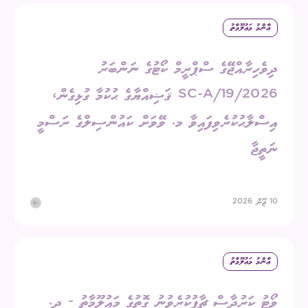
ޢާންމު މަޢުލޫމާތު
ދިވެހިރާއްޖޭގެ ސްޕްރީމް ކޯޓުގެ ނަންބަރު
2026/SC-A/19 ޤަޟިއްޔާގެ ޙުކުމާ ގުޅިގެން،
އިސްލާޙުކުރެވިފައިވާ މ. ވޭވަށް ކައުންސިލްގެ ރަސްމީ
ނަތީޖާ
10 ޖޫން 2026
ޢާންމު މަޢުލޫމާތު
ވޯޓު ކަރުދާސް ޗާޕުކުރެވުނު ގޮތުގެ މަޢުލޫމާތު - ދ.