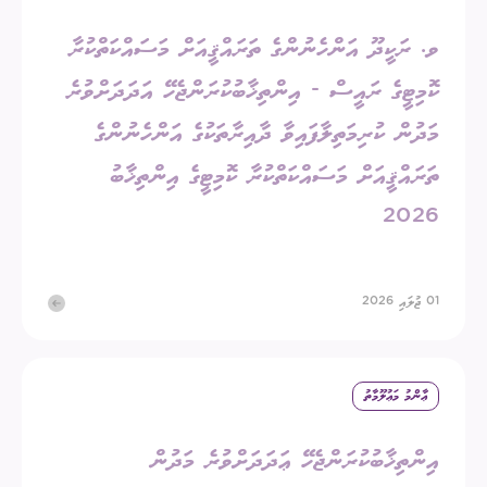
ވ. ރަކީދޫ އަންހެނުންގެ ތަރައްޤީއަށް މަސައްކަތްކުރާ
ކޮމިޓީގެ ރައީސް - އިންތިޚާބުކުރަންޖެހޭ އަދަދަށްވުރެ
މަދުން ކުރިމަތިލާފައިވާ ދާއިރާތަކުގެ އަންހެނުންގެ
ތަރައްޤީއަށް މަސައްކަތްކުރާ ކޮމިޓީގެ އިންތިޚާބު
2026
01 ޖުލައި 2026
ޢާންމު މަޢުލޫމާތު
އިންތިޚާބުކުރަންޖެހޭ ޢަދަދަށްވުރެ މަދުން