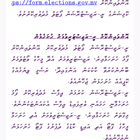
އޮންލައިންކޮށް
https://form.elections.gov.mv
އ
ކޮމިޝަނުގެ ރީ-ރަޖިސްޓްރޭޝަން ޕޯޓަލް މެދުވެރިކޮށްށެވެ.
އޮންލައިންކޮށް ރީ-ރަޖިސްޓަރީވުމަށް ހުށަހެޅުން
ރީ-ރަޖިސްޓްރޭޝަން ޕޯޓަލް މެދުވެރިކޮށް އޮންލައިންކޮށް
ފޯމު ހުށަހަޅާއިރު، ރަޖިސްޓަރީވުމަށް އެދޭ މީހާގެ ވޯޓުލުމަށް
ބޭނުންކުރެވޭ ކާކުކަން އަންގައިދޭ، ރަސްމީ ލިޔުމެއްގެ
ކޮޕީއެއް ހުށަހަޅަން ޖެހޭނެއެވެ.
ރީ-ރަޖިސްޓްރޭޝަން ކުރުމަށް އީފާސް މެދުވެރިކޮށް ފޯމު
ހުށަހެޅޭނީ ހަމައެނި ވެރިފައިޑް އީފާސް އެކައުންޓަކުންނެވެ.
މިގޮތަށް ހުށަހަޅާއިރު، ރީ-ރަޖިސްޓަރީވުމަށް އެދި ހުށަހަޅާ
މީހާގެ ފޮޓޯ އަދި އައިޑީ ކާޑުގެ ދެފުށުގެ ފޮޓޯ ހުށަހަޅަން
ނުޖެހޭނެއެވެ.