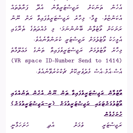
އެހެން ތަނަކަށް ރަޖިސްޓަރީވާން އެދޭ ފަރާތްތައް
އެކަންޏެވެ. ވީމާ، މިހާރު ރަޖިސްޓަރީވެފައިވާ ރަށް ނޫން
ރަށަކަށް ވޯޓުލާން ބޭނުންނަމަ، މި މުއްދަތުގެ ތެރޭގައި
އެމީހަކު ވޯޓުލުމަށް ރަޖިސްޓަރީ ކުރަންވާނެއެވެ.
މިހާރު ވޯޓުލުމަށް ރަޖިސްޓަރީވެފައިވާ ތަނުގެ މަޢުލޫމާތު
(VR space ID-Number Send to 1414)
އެސް.އެމް.އެސް މެދުވެރިކޮށް ޗެކްކުރެވޭނެއެވެ.
ވޯޓުލާން ރަޖިސްޓަރީވެފައިވާ ތަން ނޫން އެހެން ތަނެއްގައި
ވޯޓުލުމަށްޓަކައި ރަޖިސްޓަރީވުމަށް (ރީ-ރަޖިސްޓަރީވުމަށް)
ހުށަހެޅުން
ރަޖިސްޓަރީ ވުމަށް އެދި ހުށަހަޅާނީ