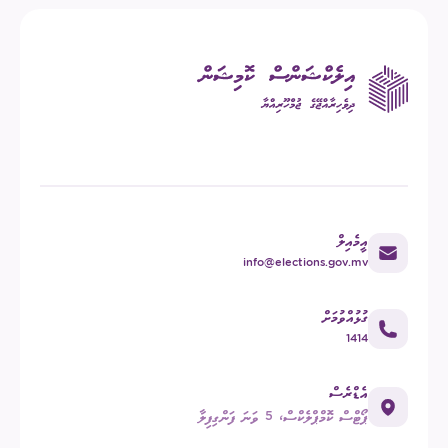
އީމެއިލް
info@elections.gov.mv
ގުޅުއްވުމަށް
1414
އެޑްރެސް
ޕޯޓްސް ކޮމްޕްލެކްސް، 5 ވަނަ ފަންގިފިލާ