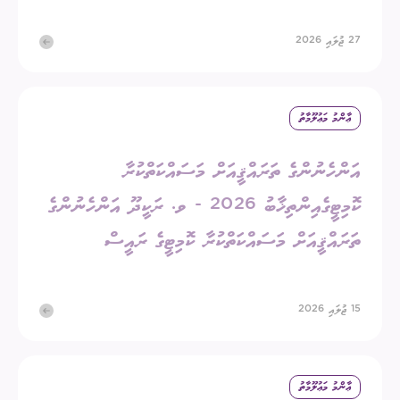
27 ޖުލައި 2026
ޢާންމު މަޢުލޫމާތު
އަންހެނުންގެ ތަރައްޤީއަށް މަސައްކަތްކުރާ
ކޮމިޓީގެއިންތިޚާބު 2026 - ވ. ރަކީދޫ އަންހެނުންގެ
ތަރައްޤީއަށް މަސައްކަތްކުރާ ކޮމިޓީގެ ރައީސް
15 ޖުލައި 2026
ޢާންމު މަޢުލޫމާތު