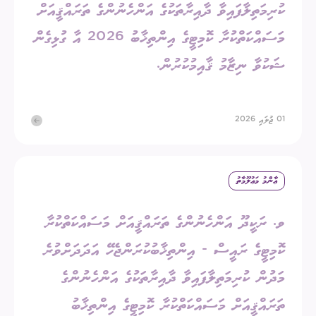
ކުރިމަތިލާފައިވާ ދާއިރާތަކުގެ އަންހެނުންގެ ތަރައްޤީއަށް
މަސައްކަތްކުރާ ކޮމިޓީގެ އިންތިޚާބު 2026 އާ ގުޅިގެން
ޝަކުވާ ނިޒާމު ޤާއިމުކުރުން.
01 ޖުލައި 2026
ޢާންމު މަޢުލޫމާތު
ވ. ރަކީދޫ އަންހެނުންގެ ތަރައްޤީއަށް މަސައްކަތްކުރާ
ކޮމިޓީގެ ރައީސް - އިންތިޚާބުކުރަންޖެހޭ އަދަދަށްވުރެ
މަދުން ކުރިމަތިލާފައިވާ ދާއިރާތަކުގެ އަންހެނުންގެ
ތަރައްޤީއަށް މަސައްކަތްކުރާ ކޮމިޓީގެ އިންތިޚާބު