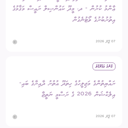
ޢާންމު ކުރުން - ދ. މީދޫ ކައުންސިލް ރައީސް މަޤާމުގެ
އިތުރުބުރުގެ ވޯޓުނެގުން
07 ޖޫން 2026
ޢާންމު މަޢުލޫމާތު
ރައްޔިތުންގެ މަޖިލީހުގެ ހިތަދޫ އުތުރު ދާއިރާގެ ބައި-
އިލެކްޝަން 2026 ގެ ރަސްމީ ނަތީޖާ
07 ޖޫން 2026