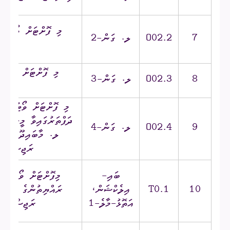
މި ފޮށްޓަށް ވޯޓުލާނ
7
O02.2
ލ. ގަން-2
މީ
މި ފޮށްޓަށް ވޯޓުލާ
8
O02.3
ލ. ގަން-3
މީ
މި ފޮށްޓަށް ވޯޓުލާނީ
ދަފްތަރުގައިވާ މީހުން
9
O02.4
ލ. ގަން-4
ލ. މާބައިދޫ، ލ.ގަ
ރަޖިސްޓަރީގ
ބައި-
މިފޮށްޓަށް ވޯޓުލާނ
10
T0.1
އިލެކްޝަން،
ރައްޔިތުންގެ ތެރެއި
އަތޮޅު-މާލެ-1
ރަޖިސްޓްރީވ