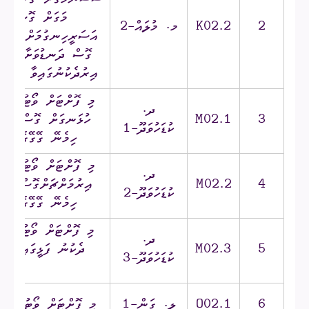
ސޯސަންމަގަށް ގޮސް، ސޯ
މަގަށް ގޮސް، ހ
2
K02.2
މ. މުލައް-2
އަސަރީހިނގުމަށް ގޮސް
ގޮސް ދަނޑުވަށާ ހިނގު
އިރުދެކުނުގައިވާ ގޭގޭގ
މި ފޮށްޓަށް ވޯޓުލާނީ ކ
ދ.
3
M02.1
ހުޅަނގަށް ގޮސް، ބޮޑު
ކުޑަހުވަދޫ-1
ހިމެނޭ ގޭގޭގެ ރަޖި
މި ފޮށްޓަށް ވޯޓުލާނީ ކ
ދ.
4
M02.2
އިރުމަށްޗަށްގޮސް، ބޮޑ
ކުޑަހުވަދޫ-2
ހިމެނޭ ގޭގޭގެ ރަޖި
މި ފޮށްޓަށް ވޯޓުލާނީ ކ
ދ.
5
M02.3
ދެކުނު ފަޅީގައި ހިމ
ކުޑަހުވަދޫ-3
މީ
6
O02.1
ލ. ގަން-1
މި ފޮށްޓަށް ވޯޓުލާނީ 