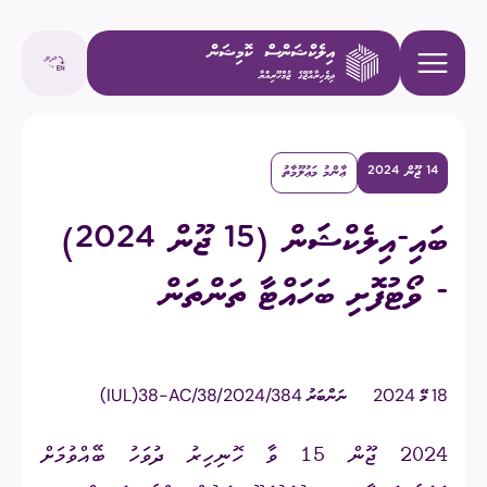
14 ޖޫން 2024
ޢާންމު މަޢުލޫމާތު
ބައި-އިލެކްޝަން (15 ޖޫން 2024)
- ވޯޓުފޮށި ބަހައްޓާ ތަންތަން
18 މޭ 2024
ނަންބަރު
(IUL)38-AC/38/2024/384
2024 ޖޫން 15 ވާ ހޮނިހިރު ދުވަހު ބޭއްވުމަށް