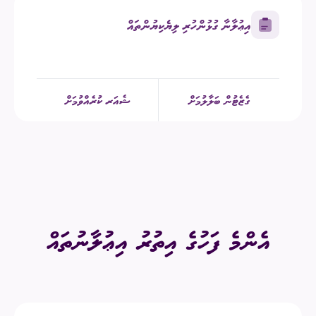
އިޢުލާނާ ގުޅުންހުރި ލިޔެކިޔުންތައް
ގެޒެޓުން ބަލާލުމަށް
ޝެއަރ ކުރެއްވުމަށް
އެންމެ ފަހުގެ އިތުރު އިޢުލާނުތައް