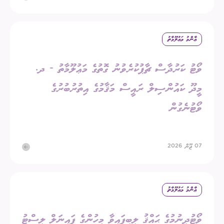
ޢާންމު މަޢުލޫމާތު
ވޯޓު ކަރުދާސް ޗާޕުކުރެވުނު ގޮތުގެ މަޢުލޫމާތު - ދ.
މީދޫ ކައުންސިލް ރައީސް މަޤާމުގެ އިތުރުބުރުގެ
ވޯޓުނެގުން
07 ޖޫން 2026
ޢާންމު މަޢުލޫމާތު
ވޯޓުދިނުމުގެ ޙައްޤު ލިބިފައިވާ މީހުންގެ ފައިނަލް ލިސްޓު