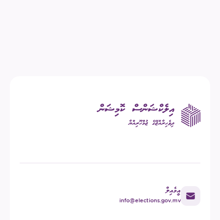
އީމެއިލް
info@elections.gov.mv