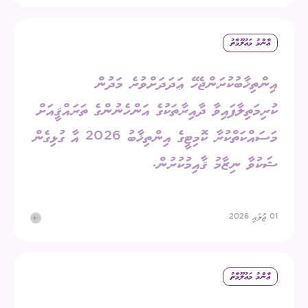
ޢާންމު މަޢުލޫމާތު
އިންތިޚާބުކުރަންޖެހޭ ޢަދަދަށްވުރެ މަދުން
ކުރިމަތިލާފައިވާ ދާއިރާތަކުގެ އަންހެނުންގެ ތަރައްޤީއަށް
މަސައްކަތްކުރާ ކޮމިޓީގެ އިންތިޚާބު 2026 އާ ގުޅިގެން
ޝަކުވާ ނިޒާމު ޤާއިމުކުރުން.
01 ޖުލައި 2026
ޢާންމު މަޢުލޫމާތު