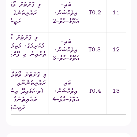
ބައި-
މި ފޮށްޓަށް ވޯޓުލާނީ 
11
T0.2
އިލެކްޝަން،
ރައްޔިތުންގެ ތެރެއި
އަތޮޅު-މާލެ-2
ރަޖިސްޓަރީވ
މި ފޮށްޓަށް ވޯޓުލާ
ބައި-
12
T0.3
އިލެކްޝަން،
ތެރެއިން މި ފޮށްޓަށް ވޯ
އަތޮޅު-މާލެ-3
މީ
މި ފޮށްޓަށް ވޯޓުލާނީ މާ
ބައި-
ރައްޔިތުންނާއި ތުނޑީ އ
13
T0.4
އިލެކްޝަން،
(ލ.ކަޅައިދޫ އިން ލ. ގ
އަތޮޅު-މާލެ-4
ރައްޔިތުންގެ ތެރެއި
ރަޖިސްޓަރީ ކޮ