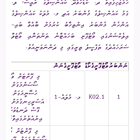
ހަމަޖެހިފައިވާ ދ. ކުޑަހުވަދޫ ކައުންސިލްގެ ރައީސް، ލ.
ގަމު ކައުންސިލްގެ މެންބަރު އަދި މ. މުލަކު ކައުންސިލްގެ
އަންހެން މެންބަރު އިންތިޚާބު ކުރުމަށް ބާއްވާ ބައި-
އިލެކްޝަނުގައި ވޯޓުފޮށި ބަހައްޓާނެ ތަންތަނާއި ވޯޓުލާ
ސަރަހައްދުގެ ތަފްސީލު ތިރީގައި މި ދަންނަވަނީއެވެ.
ނަންބަރު
ވޯޓުފޮށީގެ
ކޯޑު
ވޯޓުފޮށީގެ
ނަން
ވޯޓުލ
މި ފޮށްޓަށް ވޯޓުލާނީ
ސޯސަންމަގަށް ގޮސް
ހުސޭނީމަގަށް ގޮސް
1
K02.1
މ. މުލައް-1
އަސަރީހިނގުމަށް ގޮސް
ގޮސް ދަނޑުވަށާހިނގު
އިރުއުތުރުގައިވާގޭގޭގެ
މި ފޮށްޓަށް ވޯޓުލާނ