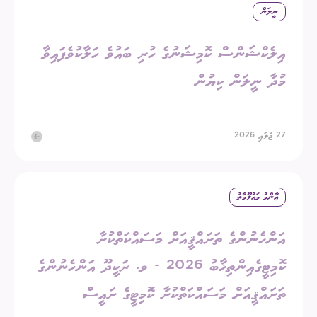
ނީލަން
އިލެކްޝަންސް ކޮމިޝަނުގެ ހުރި ބައުވެ ހަލާކުވެފައިވާ
މުދާ ނީލަން ކިޔުން
27 ޖުލައި 2026
ޢާންމު މަޢުލޫމާތު
އަންހެނުންގެ ތަރައްޤީއަށް މަސައްކަތްކުރާ
ކޮމިޓީގެއިންތިޚާބު 2026 - ވ. ރަކީދޫ އަންހެނުންގެ
ތަރައްޤީއަށް މަސައްކަތްކުރާ ކޮމިޓީގެ ރައީސް