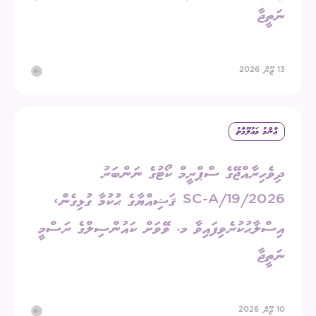
ނަތީޖާ
13 ޖޫން 2026
ޢާންމު މަޢުލޫމާތު
ދިވެހިރާއްޖޭގެ ސްޕްރީމް ކޯޓުގެ ނަންބަރު
2026/SC-A/19 ޤަޟިއްޔާގެ ޙުކުމާ ގުޅިގެން،
އިސްލާޙުކުރެވިފައިވާ މ. ވޭވަށް ކައުންސިލްގެ ރަސްމީ
ނަތީޖާ
10 ޖޫން 2026