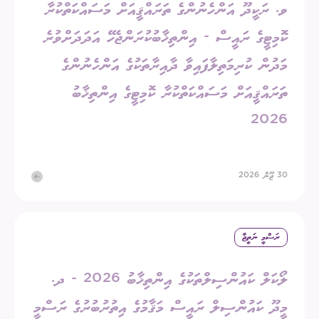
ވ. ރަކީދޫ އަންހެނުންގެ ތަރައްޤީއަށް މަސައްކަތްކުރާ
ކޮމިޓީގެ ރައީސް - އިންތިޚާބުކުރަންޖެހޭ އަދަދަށްވުރެ
މަދުން ކުރިމަތިލާފައިވާ ދާއިރާތަކުގެ އަންހެނުންގެ
ތަރައްޤީއަށް މަސައްކަތްކުރާ ކޮމިޓީގެ އިންތިޚާބު
2026
30 ޖޫން 2026
ރަސްމީ ނަތީޖާ
ލޯކަލް ކައުންސިލްތަކުގެ އިންތިޚާބު 2026 - ދ.
މީދޫ ކައުންސިލް ރައީސް މަޤާމުގެ އިތުރުބުރުގެ ރަސްމީ