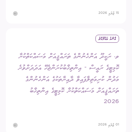
15 ޖުލައި 2026
ޢާންމު މަޢުލޫމާތު
ވ. ރަކީދޫ އަންހެނުންގެ ތަރައްޤީއަށް މަސައްކަތްކުރާ
ކޮމިޓީގެ ރައީސް - އިންތިޚާބުކުރަންޖެހޭ އަދަދަށްވުރެ
މަދުން ކުރިމަތިލާފައިވާ ދާއިރާތަކުގެ އަންހެނުންގެ
ތަރައްޤީއަށް މަސައްކަތްކުރާ ކޮމިޓީގެ އިންތިޚާބު
2026
01 ޖުލައި 2026