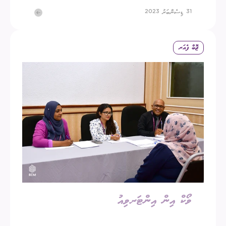
31 ޑިސެންބަރު 2023
ޖޮބް ފެއަރ
ވޯކް އިން އިންޓަރވިއު