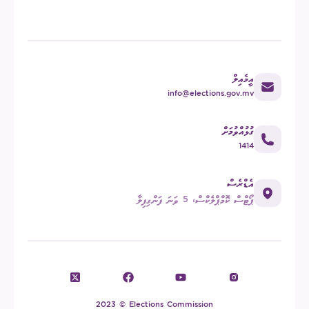
އީމެއިލް
info@elections.gov.mv
ގުޅުއްވުމަށް
1414
އެޑްރެސް
ޕޯޓްސް ކޮމްޕްލެކްސް، 5 ވަނަ ފަންގިފިލާ
2023 © Elections Commission