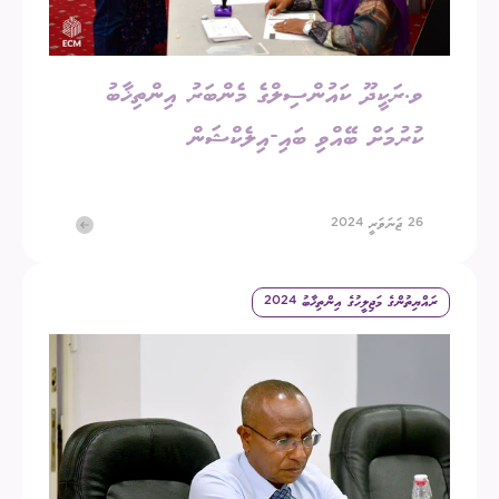
ވ.ރަކީދޫ ކައުންސިލްގެ މެންބަރު އިންތިޚާބު
ކުރުމަށް ބޭއްވި ބައި-އިލެކްޝަން
26 ޖަނަވަރީ 2024
ރައްޔިތުންގެ މަޖިލީހުގެ އިންތިޚާބު 2024