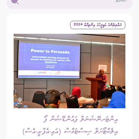
ރައްޔިތުންގެ މަޖިލީހުގެ އިންތިޚާބު 2024
އިންޓަރނޭޝަނަލް ފައުންޑޭޝަން ފޯ
އިލެކްޓޯރަލް ސިސްޓަމްސް (އައި.އެފް.އީ.އެސް)