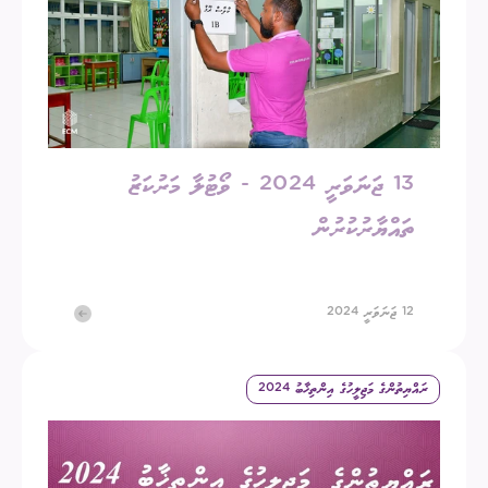
13 ޖަނަވަރީ 2024 - ވޯޓުލާ މަރުކަޒު
ތައްޔާރުކުރުން
12 ޖަނަވަރީ 2024
ރައްޔިތުންގެ މަޖިލީހުގެ އިންތިޚާބު 2024