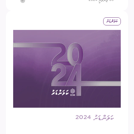
05 ޖަނަވަރީ 2024
ކަލަންޑަރު
ކަލަންޑަރު 2024