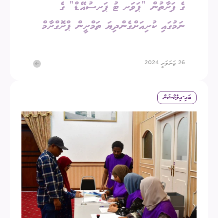
ގެ ފަރާތުން “ޕަވަރ ޓު ޕަރސުއޭޑް” ގެ
ނަމުގައި ކުރިއަށްގެންދިޔަ ތަމްރީން ޕްރޮގްރާމް
26 ޖަނަވަރީ 2024
ބައި-އިލެކްޝަން