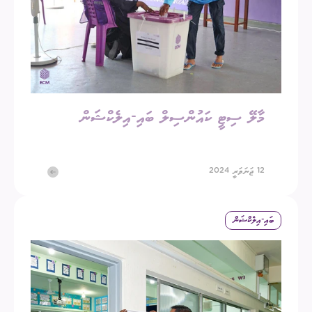
މާލޭ ސިޓީ ކައުންސިލް ބައި-އިލެކްޝަން
12 ޖަނަވަރީ 2024
ބައި-އިލެކްޝަން