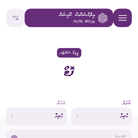
މީޑިއާ ސެންޓަރ
ފޮޓޯ
ބާވަތް
އަހަރު
ހުރިހާ
ހުރިހާ