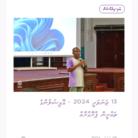
ބައި-އިލެކްޝަން
13 ޖަނަވަރީ 2024 - އޮފިޝަލުންގެ
ތަމްރީން ޕްރޮގްރާމް