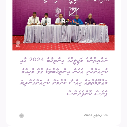
ރައްޔިތުންގެ މަޖިލީހުގެ އިންތިޚާބު 2024 އާއި
ކުރިއަށްހުރި އެހެން އިންތިޚާބުތަކާ ގުޅޭ މުހިއްމު
މަޢުލޫމާތުތައް ހިއްސާ ކުރުމަށް ކުރިއަަށްގެންދިޔަ
ޕްރެސް ކޮންފެރެންސް
06 ޖަނަވަރީ 2024