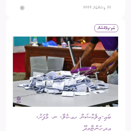
22 ޑިސެންބަރު 2023
ބައި-އިލެކްޝަން
ބައި-އިލެކްޝަން ހއ.ކެލާ، ނ. މާފަރު،
އދ.ހަންޏާމީދޫ