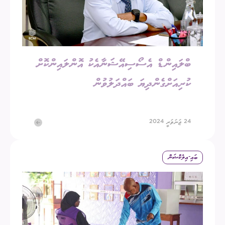
ބްލައިންޑް އެސޯސިއޭޝަނާއެކު އޮންލައިންކޮށް
ކުރިއަށްގެންދިޔަ ބައްދަލުވުން
24 ޖަނަވަރީ 2024
ބައި-އިލެކްޝަން