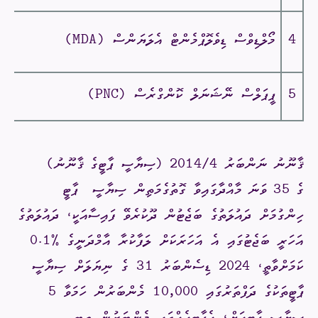
4
މޯލްޑިވްސް ޑިވެލޮޕްމެންޓް އެލަޔަންސް (
MDA
)
5
ޕީޕަލްސް ނޭޝަނަލް ކޮންގްރެސް (
PNC
)
ޤާނޫނު
ނަންބަރު
2014/4
)
ސިޔާސީ ޕާޓީގެ
ޤާނޫނު
(
ގެ
35
ވަނަ
މާއްދާގައިވާ ގޮތުގެމަތިން ސިޔާސީ
ޕާޓީ
ހިންގުމަށް ދައުލަތުގެ ބަޖެޓުން ދޫކުރެވޭ ފައިސާއަކީ، ދައުލަތުގެ
އަހަރީ ބަޖެޓުގައި އެ އަހަރަކަށް ލަފާކުރާ އާމްދަނީގެ %0.1
ކަމަށްވާތީ، 2024 ޑިސެންބަރު 31 ގެ ނިޔަލަށް ސިޔާސީ
ޕާޓީތަކުގެ ދަފްތަރުގައި
10,000
މެންބަރުން ހަމަވާ 5