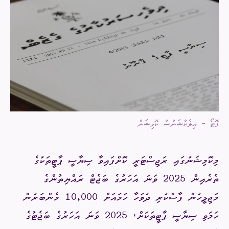
ފޮޓޯ - އިލެކްޝަންސް ކޮމިޝަން
މިކޮމިޝަނުގައި ރަޖިސްޓަރީ ކޮށްފައިވާ ސިޔާސީ ޕާޓީތަކުގެ
ތެރެއިން 2025 ވަނަ އަހަރުގެ ބަޖެޓް ރައްޔިތުންގެ
މަޖިލީހުން ފާސްކުރި ދުވަހާ ހަމައަށް
10,000
މެންބަރުން
ހަމަވި ސިޔާސީ ޕާޓީތަކަށް، 2025 ވަނަ އަހަރުގެ ބަޖެޓުގެ