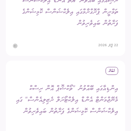
ރަޝިއާގައި ބޭއްވުނު 'ޔޫތް އެންޑް އިލެކްޝަންސް'
ތަމްރީން ޕްރޮގްރާމްގައި އިލެކްޝަންސް ކޮމިޝަންގެ
ފަރާތުން ބައިވެރިވުން
22 ޖޫން 2026
ޚަބަރު
އިންޑިއާގައި ބޭއްވުނު "ވޯކްޝޮޕް އޮން ރިސްކް
މެނޭޖްމަންޓް އެންޑް އިލެކްޓޯރަލް ރެޒިލިއެންސް" ގައި
އިލެކްޝަންސް ކޮމިޝަންގެ ފަރާތުން ބައިވެރިވުން