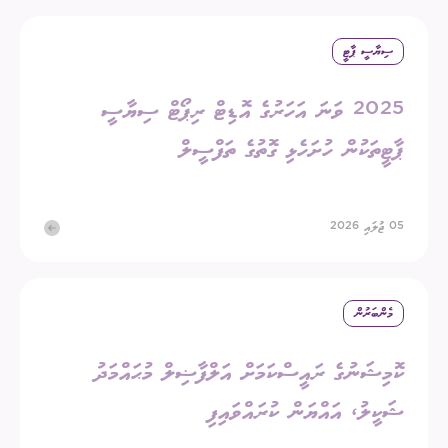
ސިޔާސީ ޕާޓީ
2025 ވަނަ އަހަރުގެ އޮޑިޓް ރިޕޯޓް ސިޔާސީ
ޕާޓީތަކުން ހުށަހެޅި ގޮތުގެ ތަފްސީލް
05 ޖުލައި 2026
މެންބަރުން
ކޮމިޝަނުގެ ރައީސްކަމަށް އަލްފާޟިލް މުޙައްމަދު
ޝަކީލު، އައްޔަން ކުރައްވައިފި