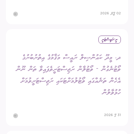
02 ޖޫން 2026
ރީ-ރަޖިސްޓަރީ
ދ. މީދޫ ކައުންސިލް ރައީސް މަޤާމުގެ އިތުރުބުރުގެ
ވޯޓުނެގުން - ވޯޓުލާން ރަޖިސްޓަރީވެފައިވާ ތަން ނޫން
އެހެން ތަނެއްގައި ވޯޓުލުމަށްޓަކައި ރަޖިސްޓަރީވުމަށް
ހުޅުވާލުން
31 މޭ 2026