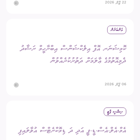
22 ޖޫން 2026
މެންބަރުން
ކޮމިޝަނަރ އޮފް އިލެކްޝަންސް އިބްރާހީމް ރަޝާދު
ދެމިއޮތުމުގެ ޢާލަމަށް ދަތުރުކުރެއްވުން
06 ޖޫން 2026
ސިޔާސީ ޕާޓީ
އެމް.އެލް.އެސް.ޑީ.ޕީ އަދި ދަ ޑިމޮކްރެޓްސް އުވާލައިފި