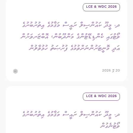
LCE & WDC 2026
ދ. މީދޫ ކައުންސިލް ރައީސް މަޤާމުގެ އިތުރުބުރުގެ
ވޯޓުގައި ކެންޑިޑޭޓުންގެ މަންދޫބުން، އޮބްޒަރވަރުން
އަދި މޮނީޓަރުންނަށްވުމުގެ ފުރުޞަތު ހުޅުވާލުން
20 މޭ 2026
LCE & WDC 2026
ދ. މީދޫ ކައުންސިލް ރައީސް މަޤާމުގެ އިތުރުބުރުގެ
ވޯޓުނެގުން