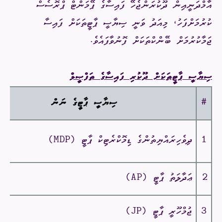
އާމްދަނީއިން ދޫކުރަންޖެހޭ ފައިސާގެ ޕޭމަންޓް ޕްރޮސެސް
ކުރުމަށްފަހު، މިއަދު ވަނީ ސިޔާސީ ޕާޓީތަކަށް ފައިސާ
ޖަމާކުރުމަށް ބޭންކްތަކަށް ފޮނުވާފައެވެ.
ސިޔާސީ ޕާޓީތަކަށް ދޫކުރި ފައިސާގެ ތަފްޞީލް
#
ސިޔާސީ ޕާޓީގެ ނަން
1
ދިވެހިރައްޔިތުންގެ ޑިމޮކްރެޓިކް ޕާޓީ (
MDP
)
2
ޢަދާލަތު ޕާޓީ (
AP
)
3
ޖުމްހޫރީ ޕާޓީ (
JP
)