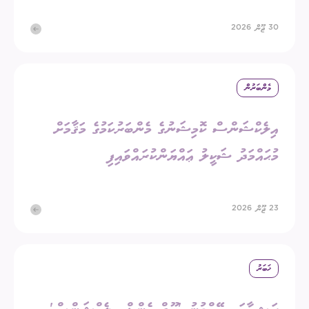
30 ޖޫން 2026
މެންބަރުން
އިލެކްޝަންސް ކޮމިޝަނުގެ މެންބަރުކަމުގެ މަޤާމަށް
މުޙައްމަދު ޝަކީލު ޢައްޔަންކުރައްވައިފި
23 ޖޫން 2026
ޚަބަރު