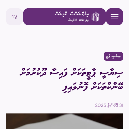
ސިޔާސީ ޕާޓީ
ސިޔާސީ ޕާޓީތަކަށް ފައިސާ ދޫކުރުމަށް
ބޭންކްތަކަށް ފޮނުވައިފި
31 އޮގްސްޓު 2025