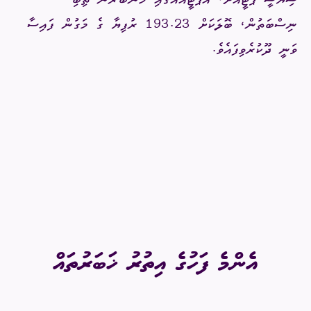
ސިޔާސީ ޕާޓީއަށް، އެޕާޓީއެއްގައި މެންބަރުން ތިބި
ނިސްބަތުން، ބޮލަކަށް 193.23 ރުފިޔާ ގެ މަގުން ފައިސާ
ވަނީ ދޫކުރެވިފައެވެ.
އެންމެ ފަހުގެ އިތުރު ޚަބަރުތައް