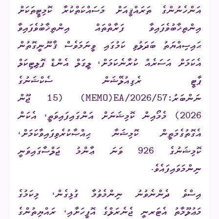
އަންހެނުންގެ ތަރައްޤީއަށް މަސައްކަތްކުރާ ކޮމިޓީތަކަށް
އިންތިޚާބުވެފައިވާ ފަރާތްތައް އިންތިޚާބުވެފައިވާ
ޙައިސިއްޔަތު ބަދަލުވި ކަމުގައި ވީނަމަވެސް ޤާނޫނީގޮތުން
އެކަމަށް އަސަރެއް ކުރާނެކަމަށް، ލީގަލް އެންޑް ޕޮލިޓިކަލް
ޕާޓީ ރެގިއުލޭޝަން ސެކްޝަނުގެ
ނަންބަރު:
(MEMO)EA/2026/57
(
15
ޖޫން
2026) މެމޯއިން ކޮމިޝަނަށް އަންގައިފައިވަތީ، އެކަން
އެގޮތުގެމަތީން ކޮމިޝަނާ ޙިއްޞާކުރެވިފައިވާކަމަށް،
ކޮމިޝަނުގެ
926
ވަނަ ޢާންމު ޖަލްސާގައިވަނީ
ނިންމަވައިފައެވެ.
އިސްވެ ދެންނެވުނު ނިންމެވުމާ ގުޅިގެން، މިކަމުގެ
މަޢުލޫމާތު އެޓަރނީ ޖެނެރަލްގެ އޮފީހަށާއި، ރައްޔިތުންގެ