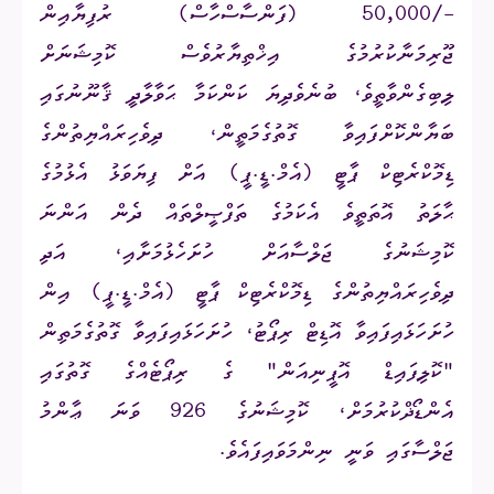
-/
50,000
(ފަންސާސްހާސް) ރުފިޔާއިން
ޖޫރިމަނާކުރުމުގެ އިޚްތިޔާރުވެސް ކޮމިޝަނަށް
ލިބިގެންވާތީވެ، ބުނެވެދިޔަ ކަންކަމާ ޙަވާލާދީ ޤާނޫނުގައި
ބަޔާންކޮށްފައިވާ ގޮތުގެމަތީން، ދިވެހިރައްޔިތުންގެ
ޑިމޮކްރެޓިކް ޕާޓީ (އެމް.ޑީ.ޕީ) އަށް ފިޔަވަޅު އެޅުމުގެ
ޙާލަތު އޮތަތީވެ އެކަމުގެ ތަފްޞީލްތައް ދެން އަންނަ
ކޮމިޝަނުގެ ޖަލްސާއަށް ހުށަހެޅުމަށާއި، އަދި
ދިވެހިރައްޔިތުންގެ ޑިމޮކްރެޓިކް ޕާޓީ (އެމް.ޑީ.ޕީ) އިން
ހުށަހަޅައިފައިވާ އޮޑިޓް ރިޕޯޓު، ހުށަހަޅައިފައިވާ ގޮތުގެމަތިން
"ކޮލިފައިޑް އޮޕީނިއަން" ގެ ރިޕޯޓެއްގެ ގޮތުގައި
އެންޑޯޛްކުރުމަށް، ކޮމިޝަނުގެ 926 ވަނަ ޢާންމު
ޖަލްސާގައި ވަނީ ނިންމަވައިފައެވެ.