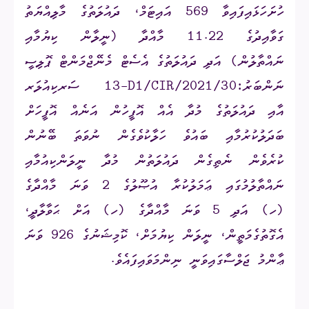
ހުށަހަޅައިފައިވާ 569 އައިޓަމް، ދައުލަތުގެ މާލިއްޔަތު
ގަވާއިދުގެ 11.22 މާއްދާ (ނީލާން ކިޔުމާއި
ނައްތާލުން) އަދި ދައުލަތުގެ އެސެޓް މެނޭޖްމަންޓް ޕޮލިސީ
ނަންބަރު:
13-D1/CIR/2021/30
ސަރކިއުލަރ
އާއި ދައުލަތުގެ މުދާ އެއް އޮފީހުން އަނެއް އޮފީހަށް
ބަދަލުކުރުމާއި ބައުވެ ހަލާކުވެގެން ނުވަތަ ބޭނުން
ކުރެވެން ނެތިގެން ދައުލަތުން މުދާ ނީލަންކިއުމާއި
ނައްތާލުމުގައި ޢަމަލުކުރާ އުޞޫލުގެ 2 ވަނަ މާއްދާގެ
(ހ) އަދި 5 ވަނަ މާއްދާގެ (ހ) އަށް ޙަވާލާދީ،
އެގޮތުގެމަތީން، ނީލަން ކިޔުމަށް، ކޮމިޝަނުގެ
926
ވަނަ
ޢާންމު ޖަލްސާގައިވަނީ ނިންމަވައިފައެވެ.