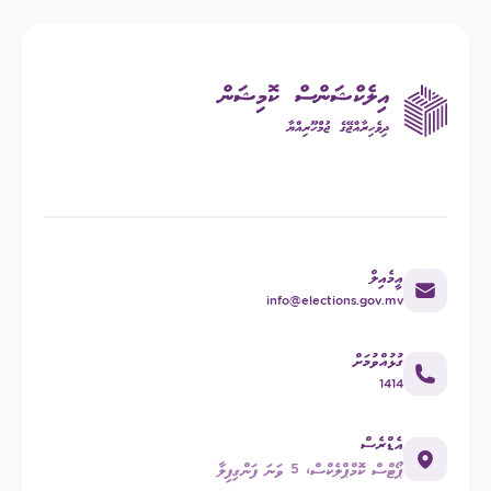
އީމެއިލް
info@elections.gov.mv
ގުޅުއްވުމަށް
1414
އެޑްރެސް
ޕޯޓްސް ކޮމްޕްލެކްސް، 5 ވަނަ ފަންގިފިލާ