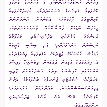
އިތުރަށް ރަނގަޅުކުރުމަށްޓަކައި އެ އަހަރެއްގެ ތެރޭގައި
ކޮށްފައިވާ މައިގަނޑު މަސައްކަތްތަކާއި ހާޞިލުކޮށްފައިވާ
ކާމިޔާބީތައް ފާހަގަކޮށް، އެކަންކަން ޢާންމުންނަށް
ވީހާވެސް ބޮޑަކަށް ފެންނާނޭހެން ޢާންމުކުރުމަށްޓަކައި
އެކަންކަމާ ގުޅުންހުރި ތަފާސްހިސާބާއި މަޢުލޫމާތު
ކޮމިޝަނަށް ހުށަހެޅުމަށާއި، އަދި ސިޔާސީ ޕާޓީތަކާ
ގުޅިގެން، ޚާއްޞަކޮށް ޕާޓީތަކަށް އަޅައިފައިވާ ފިޔަވަޅުތަކާއި
އެ ފިޔަވަޅުތަކާ ގުޅިގެން ދައުލަތަށް ލިބެންޖެހޭ ފައިސާގެ
ކަންކަމުގައި ކޮމިޝަނުގެ އިތުރު މަޝްވަރާއަކަށް ޕޮލިސީ
ކަރުދާހެއް، ސެކްރެޓަރީ ޖެނެރަލްގެ ބެއްލެވުމުގެ ދަށުން
ޑިވިޜަން/ސެކްޝަންތަކުން ތައްޔާރުކޮށް ހުށަހެޅުމަށް،
ކޮމިޝަނުގެ
926
ވަނަ ޢާންމު ޖަލްސާގައިވަނީ
ނިންމަވާފައިއެވެ.