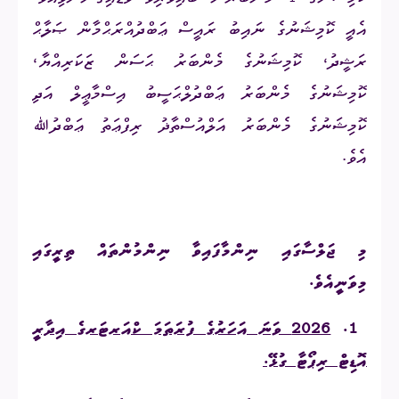
އެއީ ކޮމިޝަނުގެ ނައިބު ރައީސް ޢަބްދުއްރަޙްމާން ޞަލާޙް
ރަޝީދު، ކޮމިޝަނުގެ މެންބަރު ޙަސަން ޒަކަރިއްޔާ،
ކޮމިޝަނުގެ މެންބަރު ޢަބްދުލްޙަސީބު އިސްމާޢީލް އަދި
ކޮމިޝަނުގެ މެންބަރު އަލްއުސްތާޛު ރިފްޢަތު ޢަބްދުﷲ
އެވެ.
މި ޖަލްސާގައި ނިންމާފައިވާ ނިންމުންތައް ތިރީގައި
މިވަނީއެވެ.
1.
2026 ވަނަ އަހަރުގެ ފުރަތަމަ ކްއަރޓަރގެ އިދާރީ
އޮޑިޓް ރިޕޯޓާ ގުޅޭ.