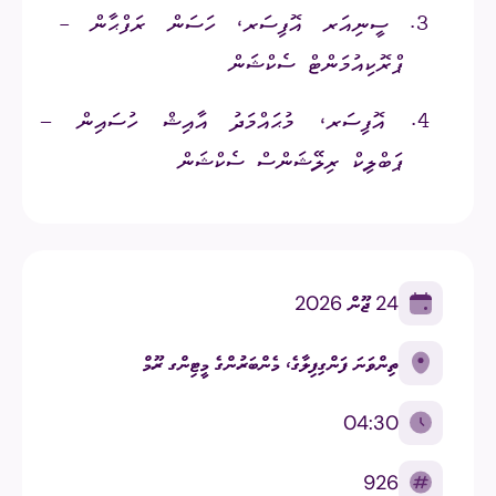
3.
ސީނިއަރ އޮފިސަރ، ހަސަން ރަފްޙާން -
ޕްރޮކިއުމަންޓް ސެކްޝަން
4.
އޮފިސަރ، މުޙައްމަދު އާއިޝް ހުސައިން –
ޕަބްލިކް ރިލޭޝަންސް ސެކްޝަން
24 ޖޫން 2026
ތިންވަނަ ފަންގިފިލާގެ، މެންބަރުންގެ މީޓިންގ ރޫމް
04:30
926