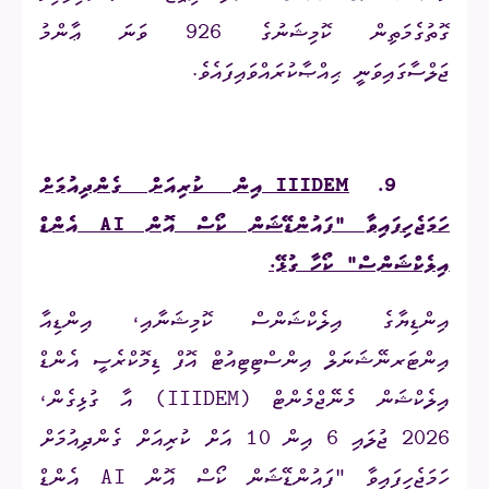
ގޮތުގެމަތިން ކޮމިޝަނުގެ
926
ވަނަ ޢާންމު
ޖަލްސާގައިވަނީ ޙިއްޞާކުރައްވައިފައެވެ.
9.
IIIDEM
އިން ކުރިއަށް ގެންދިއުމަށް
ހަމަޖެހިފައިވާ "ފައުންޑޭޝަން ކޯސް އޮން
AI
އެންޑް
އިލެކްޝަންސް" ކޯހާ ގުޅޭ.
އިންޑިޔާގެ އިލެކްޝަންސް ކޮމިޝަނާއި، އިންޑިއާ
އިންޓަރނޭޝަނަލް އިންސްޓިޓިއުޓް އޮފް ޑިމޮކްރެސީ އެންޑް
އިލެކްޝަން މެނޭޖްމެންޓް
(IIIDEM)
އާ ގުޅިގެން،
2026 ޖުލައި 6 އިން 10 އަށް ކުރިއަށް ގެންދިއުމަށް
ހަމަޖެހިފައިވާ "ފައުންޑޭޝަން ކޯސް އޮން
AI
އެންޑް