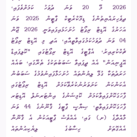
2026 މޭ 20 ވަނަ ދުވަހު ކަމަށްވެފައި،
ދިވެހިރައްޔިތުންގެ ޑިމޮކްރެޓިކް ޕާޓީން 2025 ވަނަ
އަހަރުގެ އޮޑިޓް ރިޕޯޓު ހުށަހަޅައިފައިވަނީ 2026 ޖޫން
04 ވަނަ ދުވަހުކަމުގައިވާތީއާއި، އަދި މި އޮޑިޓް ރިޕޯޓު
ޗެކްކުރިއިރު، އެޕާޓީގެ އޮޑިޓް ރިޕޯޓުގައި "ކޮލިފައިޑް
އޮޕީނިއަން" އެއް ދީފައިވާ ސަބަބުތަކުގެ ތެރޭގައި، ބައެއް
ޚަރަދުތަކާ ގުޅޭ ލިޔުންތައް ހުށަހަޅާފައިނުވުމުގެ ސަބަބުން
އެކަންކަން ކަށަވަރުނުކުރެވޭކަމަށް އޮޑިޓް ރިޕޯޓުގައި
ފާހަގަކޮށްފައިވާކަމަށް ކޮމިޝަނުގެ އިންޓަރނަލް އޮޑިޓަރ
ފާހަގަކޮށްފައިވާތީ، ސިޔާސީ ޕާޓީގެ ޤާނޫނުގެ 44 ވަނަ
މާއްދާގެ (ށ) ގައި، އެއްވެސް ޕާޓީއަކުން އެ ޤާނޫނާ
އެއްގޮތަށް ހިސާބުގެ ލިޔެކިއުންތައް