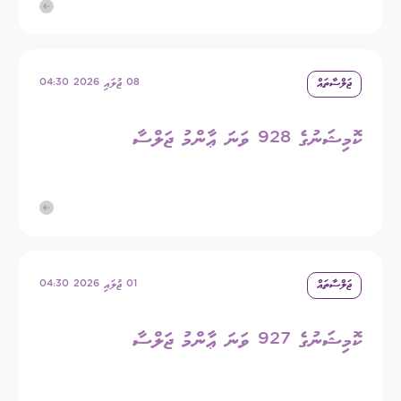
ޖަލްސާތައް
08 ޖުލައި 2026 04:30
ކޮމިޝަނުގެ 928 ވަނަ ޢާންމު ޖަލްސާ
ޖަލްސާތައް
01 ޖުލައި 2026 04:30
ކޮމިޝަނުގެ 927 ވަނަ ޢާންމު ޖަލްސާ