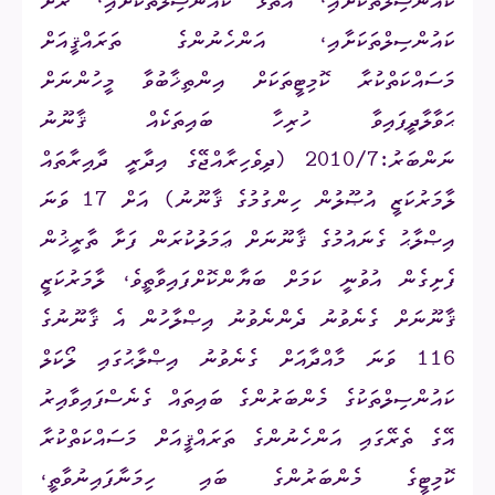
ކައުންސިލްތަކަށާއި، އަތޮޅު ކައުންސިލްތަކަށާއި، ރަށު
ކައުންސިލްތަކަށާއި، އަންހެނުންގެ ތަރައްޤީއަށް
މަސައްކަތްކުރާ ކޮމިޓީތަކަށް އިންތިޚާބުވާ މީހުންނަށް
ޙަވާލާދީފައިވާ ހުރިހާ ބައިތަކެއް ޤާނޫނު
ނަންބަރު:2010/7 (ދިވެހިރާއްޖޭގެ އިދާރީ ދާއިރާތައް
ލާމަރުކަޒީ އުޞޫލުން ހިންގުމުގެ ޤާނޫނު) އަށް 17 ވަނަ
އިޞްލާޙު ގެނައުމުގެ ޤާނޫނަށް ޢަމަލުކުރަން ފަށާ ތާރީޚުން
ފެށިގެން އުވުނީ ކަމަށް ބަޔާންކޮށްފައިވާތީވެ، ލާމަރުކަޒީ
ޤާނޫނަށް ގެނެވުނު ދެންނެވުނު އިޞްލާހުން އެ ޤާނޫނުގެ
116 ވަނަ މާއްދާއަށް ގެނެވުނު އިޞްލާޙުގައި ލޯކަލް
ކައުންސިލްތަކުގެ މެންބަރުންގެ ބައިތައް ގެނެސްފައިވާއިރު
އޭގެ ތެރޭގައި އަންހެނުންގެ ތަރައްޤީއަށް މަސައްކަތްކުރާ
ކޮމިޓީގެ މެންބަރުންގެ ބައި ހިމަނާފައިނުވާތީ،