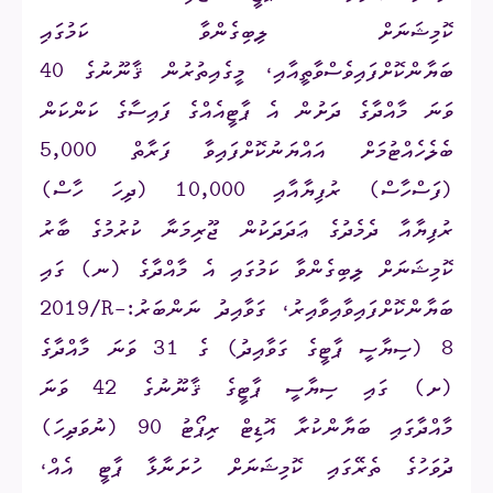
ކޮމިޝަނަށް ލިބިގެންވާ ކަމުގައި
ބަޔާންކޮށްފައިވެސްވާތީއާއި، މީގެއިތުރުން ޤާނޫނުގެ 40
ވަނަ މާއްދާގެ ދަށުން އެ ޕާޓީއެއްގެ ފައިސާގެ ކަންކަން
ބެލެހެއްޓުމަށް އައްޔަނުކޮށްފައިވާ ފަރާތް
5,000
(ފަސްހާސް) ރުފިޔާއާއި
10,000
(ދިހަ ހާސް)
ރުފިޔާއާ ދެމެދުގެ ޢަދަދަކުން ޖޫރިމަނާ ކުރުމުގެ ބާރު
ކޮމިޝަނަށް ލިބިގެންވާ ކަމުގައި އެ މާއްދާގެ (ނ) ގައި
ބަޔާންކޮށްފައިވާއިވާއިރު، ގަވާއިދު ނަންބަރު:
2019/R-
8
(ސިޔާސީ ޕާޓީގެ ގަވާއިދު) ގެ 31 ވަނަ މާއްދާގެ
(ށ) ގައި ސިޔާސީ ޕާޓީގެ ޤާނޫނުގެ 42 ވަނަ
މާއްދާގައި ބަޔާންކުރާ އޮޑިޓް ރިޕޯޓު 90 (ނުވަދިހަ)
ދުވަހުގެ ތެރޭގައި ކޮމިޝަނަށް ހުށަނާޅާ ޕާޓީ އެއް،