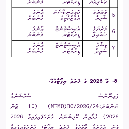
ޒަކަރިއްޔާ
ޑިރެކްޓަރ
މެންބަރު
މަރްޔަމް
ކޮމިއުނިކޭޝަން
ޢާންމު
5
ޝާހިޔާ
އެގްޒެކެޓިވް
މެންބަރު
މަރްޔަމް
އެސިސްޓެންޓް
ޢާންމު
6
ސުޙައިލާ
ޑިރެކްޓަރ
މެންބަރު
ވިޝާހު
އެސިސްޓެންޓް
ޢާންމު
7
ސައީދު
ޑިރެކްޓަރ
މެންބަރު
8.
މޭ 2026 ގެ ޚަރަދު ރިޕޯޓާގުޅޭ.
ފައިނޭންސް ސެކްޝަނުގެ
ނަންބަރު:
(MEMO)BC/2026/24
(10 ޖޫން
2026) މެމޯއިން ކޮމިޝަނަށް ހުށަހަޅައިފައިވާ 2026
ވަނަ އަހަރުގެ މޭމަހުގެ ޚަރަދު ރިޕޯޓު، ހުށަހަޅައިފައިވާ