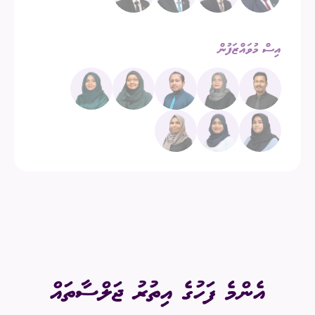
އިސް މުވައްޒަފުން
އެންމެ ފަހުގެ އިތުރު ޖަލްސާތައް