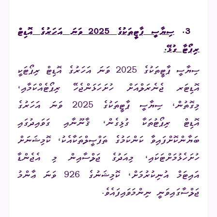
3.
ސިޔާސީ ޕާޓީތަކުގެ 2025 ވަނަ އަހަރުގެ އޮޑިޓް
ރިޕޯޓާ ގުޅޭ.
ސިޔާސީ ޕާޓީތަކުގެ 2025 ވަނަ އަހަރުގެ އޮޑިޓް ރިޕޯޓަކީ
އޮޑިޓަރ ޖެނެރަލްއަށް ހުށަހަޅަންޖެހޭ ރިޕޯޓެއްކަމާއި،
މިގޮތުން، ސިޔާސީ ޕާޓީތަކުގެ 2025 ވަނަ އަހަރުގެ
އޮޑިޓް ރިޕޯޓުތަކާ ގުޅިގެން، ޤާނޫނާއި ގަވައިދުގައި
ބަޔާންކޮށްފައިވާ ކަންކަމުގެ ތަފްޞީލްތަކާއެކު، ކޮމިޝަނަށް
ހުށަހެޅުމަށްޓަކައި، މިއަދުގެ ޖަލްސާއިން މި އެޖެންޑާ
އައިޓަމް އުނިކުރުމަށް، ކޮމިޝަނުގެ
926
ވަނަ ޢާންމު
ޖަލްސާގައިވަނީ ނިންމަވައިފައެވެ.