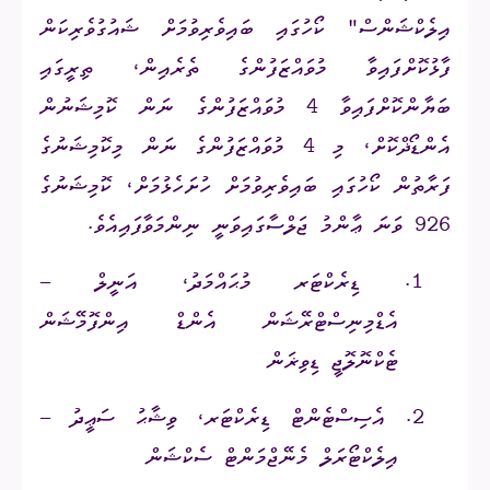
އިލެކްޝަންސް" ކޯހުގައި ބައިވެރިވުމަށް ޝައުގުވެރިކަން
ފާޅުކޮށްފައިވާ މުވައްޒަފުންގެ ތެރެއިން، ތިރީގައި
ބަޔާންކޮށްފައިވާ 4 މުވައްޒަފުންގެ ނަން ކޮމިޝަނުން
އެންޑޯޛްކޮށް، މި 4 މުވައްޒަފުންގެ ނަން މިކޮމިޝަނުގެ
ފަރާތުން ކޯހުގައި ބައިވެރިވުމަށް ހުށަހެޅުމަށް، ކޮމިޝަނުގެ
926
ވަނަ ޢާންމު ޖަލްސާގައިވަނީ ނިންމަވާފައިއެވެ.
1.
ޑިރެކްޓަރ މުޙައްމަދު، އަނީލް –
އެޑްމިނިސްޓްރޭޝަން އެންޑް އިންފޮމޭޝަން
ޓެކްނޮލޮޖީ ޑިވިޜަން
2.
އެސިސްޓެންޓް ޑިރެކްޓަރ، ވިޝާޙު ސަޢީދު –
އިލެކްޓޯރަލް މެނޭޖްމަންޓް ސެކްޝަން