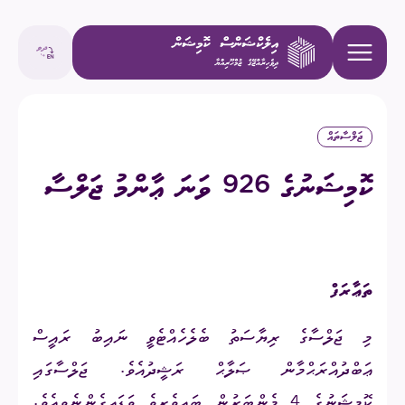
ޖަލްސާތައް
ކޮމިޝަނުގެ 926 ވަނަ ޢާންމު ޖަލްސާ
ތަޢާރަފް
މި ޖަލްސާގެ ރިޔާސަތު ބެލެހެއްޓެވީ ނައިބު ރައީސް
ޢަބްދުއްރަޙްމާން ޞަލާޙް ރަޝީދުއެވެ. ޖަލްސާގައި
ކޮމިޝަނުގެ 4 މެންބަރުން ބައިވެރިވެ ވަޑައިގެންނެވިއެވެ.