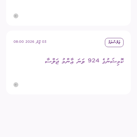
ޖަލްސާތައް
03 ޖޫން 2026 08:00
ކޮމިޝަނުގެ 924 ވަނަ ޢާންމު ޖަލްސާ