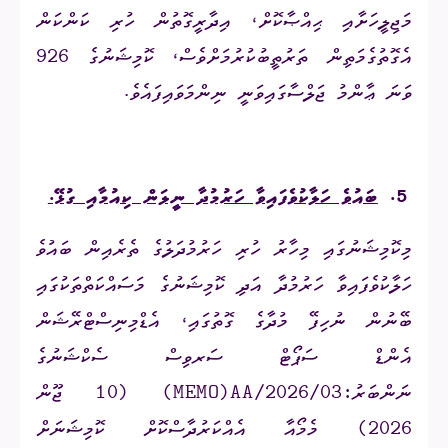
މަޖިލީހަށާއި ޙިއްޞާކޮށް، އިދާރީގޮތުން ހުރި ކަންކަން
އެގޮތުގެމަތިން ތަރުތީބުކުރުމަށްވެސް، ކޮމިޝަނުގެ
926
ވަނަ ޢާންމު ޖަލްސާގައިވަނީ ނިންމަވައިފައެވެ.
5.
ބައުވެ ހަލާކުވެފައިވާ ހަރުމުދާ ނީލަން ކިއުމާއި ގުޅޭ.
މިކޮމިޝަނުގައި މިހާރު ހުރި ހަރުމުދަލުގެ ތެރެއިން ބައުވެ
ހަލާކުވެފައިވާ ހަރުމުދާ އަދި ކޮމިޝަނުގެ މަސައްކަތްތަކުގައި
ބޭނުން ނުހިފޭ މުދާގެ ގޮތުގައި، އެޑްމިނިސްޓްރޭޝަން
އެންޑް ސަޕޯޓް ސަރވިސް ސެކްޝަނުގެ
ނަންބަރު:
(MEMO)AA/2026/03
(
10
ޖޫން
2026) މެމޯއާ އެއްކަރުދާސްކޮށް ކޮމިޝަނަށް