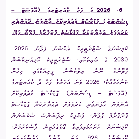
6.
2026 ގެ ފަހު ކުއަރޓަރގެ (އޮގަސްޓް –
ޑިސެންބަރު) ޕްޑްކާސްޓް މެދުވެރިކޮށް ޢާންމުން ހޭލުންތެރި
ކުރުވުމަށް ތައްޔާރުކުރާ ޕޮޑްކާސްޓް ޕްރޮގްރާމް ޕްލޭނާ ގުޅޭ.
ކޮމިޝަނުގެ ސްޓްރެޓީޖިކް އެކްޝަން ޕްލޭން 2026-
2030 ގެ ބައިތަކާއި، ސްޓްރެޓީޖިކް ކޮމިއުނިކޭޝަން
ޕްލޭންގެ ނޮން އިލެކްޝަން ޕީރިއަޑްގައި ހިމެނޭ
ކަންކަމާއެކު، 2026 ވަނަ އަހަރުގެ ފަހު ދެ ކުއަރޓަރގެ
(އޮގަސްޓް – ޑިސެންބަރު) ޕޮޑްކާސްޓް މެދުވެރިކޮށް
ޢާންމުން ހޭލުންތެރި ކުރުވުމަށް ތައްޔާރުކުރާ ޕޮޑްކާސްޓް
ޕްރޮގްރާމް ޕްލޭން، ޕަބްލިކް ރިލޭޝަންސް ސެކްޝަނުން
ކޮމިޝަނަށް ހުށަހަޅައިފައިވާ ގޮތުގެމަތީން ފާސްކުރުމަށް،
ކޮމިޝަނުގެ
926
ވަނަ ޢާންމު ޖަލްސާގައިވަނީ