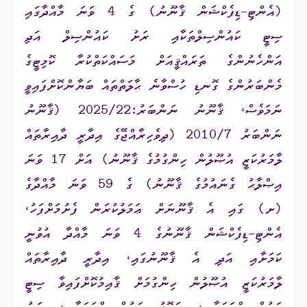
(އެންޓި-ޑިފެކްޝަން ޤާނޫނު) ގެ 4 ވަނަ މާއްދާގައި
ސިޓީ ކައުންސިލްތަކާއި ރަށު ކައުންސިލް
އަދި
އަންހެނުންގެ ތަރައްޤީއަށް
މަސައްކަތްކުރާ ކޮމިޓީގެ
މެންބަރުންގެ ގޮނޑި ހުސްވާނެ
ޙާލަތްތައް ބަޔާންކޮށްފައިވީ
ނަމަވެސް، ޤާނޫނު ނަންބަރު:2025/22 (ޤާނޫނު
ނަންބަރު 2010/7 (ދިވެހިރާއްޖޭގެ އިދާރީ ދާއިރާތައް
ލާމަރުކަޒީ އުޞޫލުން ހިންގުމުގެ ޤާނޫނު) އަށް 17 ވަނަ
އިޞްލާޙު ގެނައުމުގެ ޤާނޫނު) ގެ 59 ވަނަ މާއްދާގެ
(ށ) ގައި އެ ޤާނޫނަށް ޢަމަލުކުރަން ފެށުމަށްފަހު،
އެންޓި-ޑިފެކްޝަން ޤާނޫނުގެ 4 ވަނަ މާއްދާ އުވުނީ
ކަމަށާއި އަދި އެ ޤާނޫނުގައި، އިދާރީ ދާއިރާތައް
ލާމަރުކަޒީ އުޞޫލުން ހިންގުމަށް ޤާއިމުކޮށްފައިވާ ސިޓީ