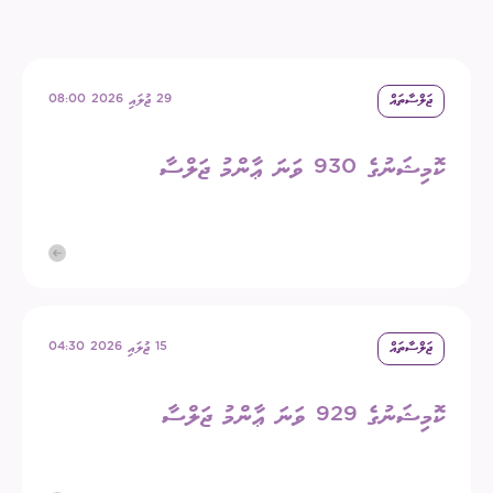
ޖަލްސާތައް
29 ޖުލައި 2026 08:00
ކޮމިޝަނުގެ 930 ވަނަ ޢާންމު ޖަލްސާ
ޖަލްސާތައް
15 ޖުލައި 2026 04:30
ކޮމިޝަނުގެ 929 ވަނަ ޢާންމު ޖަލްސާ