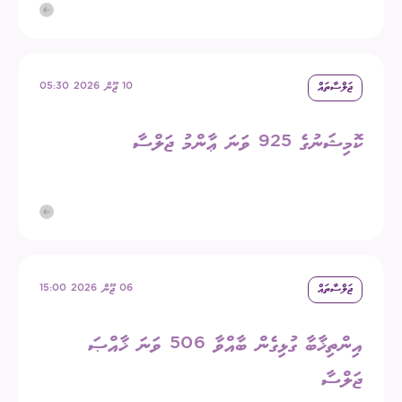
ޖަލްސާތައް
10 ޖޫން 2026 05:30
ކޮމިޝަނުގެ 925 ވަނަ ޢާންމު ޖަލްސާ
ޖަލްސާތައް
06 ޖޫން 2026 15:00
އިންތިޚާބާ ގުޅިގެން ބާއްވާ 506 ވަނަ ޚާއްޞަ
ޖަލްސާ