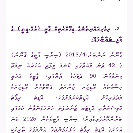
2.
ދިވެހިރައްޔިތުންގެ ޑިމޮކްރެޓިކް ޕާޓީ (އެމް.ޑީ.ޕީ) ގެ
މާލީ ބަޔާނާގުޅޭ.
ޤާނޫނު ނަންބަރު:2013/4 (ސިޔާސީ ޕާޓީގެ ޤާނޫނު)
ގެ 42 ވަނަ މާއްދާގައި ކޮންމެ މީލާދީ އަހަރެއް ނިމޭތާ
ގިނަވެގެން 90 ދުވަހުގެ ތެރޭގައި، ޕާޓީގެ އަހަރީ
ހިސާބުތައް އޮޑިޓަރ ޖެނެރަލް ޤަބޫލުކުރާ އޮޑިޓަރަކު
މެދުވެރިކޮށް އޮޑިޓްކުރުމަށްފަހު، އޮޑިޓް ރިޕޯޓު
ކޮމިޝަނަށާއި އޮޑިޓަރ ޖެނެރަލަށް ހުށަހަޅަންވާނެ ކަމުގައި
ބަޔާންކޮށްފައިވާއިރު، ސިޔާސީ ޕާޓީތަކުން 2025 ވަނަ
އަހަރުގެ އޮޑިޓް ރިޕޯޓް ހުށަހަޅަންޖެހޭ އެންމެފަހު ތާރީޚަކީ