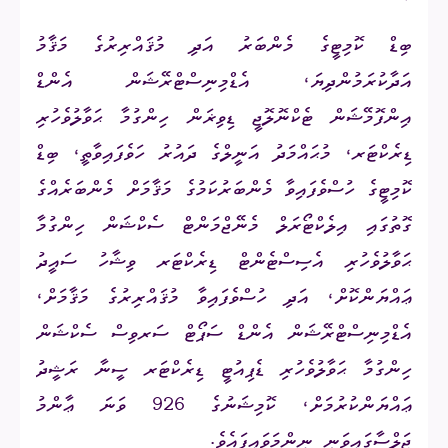
ބިޑް ކޮމިޓީގެ މެންބަރު
އަދި މުޤައްރިރުގެ މަޤާމު
އަދާކުރަމުންދިޔަ، އެޑްމިނިސްޓްރޭޝަން އެންޑް
އިންފޮމޭޝަން ޓެކްނޮލޮޖީ ޑިވިޜަން ހިންގުމާ ޙަވާލުވެހުރި
ޑިރެކްޓަރ، މުޙައްމަދު އަނީލްގެ ދައުރު ހަވެފައިވާތީ، ބިޑް
ކޮމިޓީގެ ހުސްވެފައިވާ މެންބަރުކަމުގެ މަޤާމަށް މެންބަރެއްގެ
ގޮތުގައި އިލެކްޓޯރަލް މެނޭޖްމަންޓް ސެކްޝަން ހިންގުމާ
ޙަވާލުވެހުރި އެސިސްޓެންޓް ޑިރެކްޓަރ ވިޝާހު ސައީދު
ޢައްޔަންކޮށް، އަދި ހުސްވެފައިވާ މުޤައްރިރުގެ މަޤާމަށް،
އެޑްމިނިސްޓްރޭޝަން އެންޑް ސަޕޯޓް ސަރވިސް ސެކްޝަން
ހިންގުމާ ޙަވާލުވެހުރި ޑެޕިއުޓީ ޑިރެކްޓަރ ސީނާ ރަޝީދު
ޢައްޔަންކުރުމަށް، ކޮމިޝަނުގެ
926
ވަނަ ޢާންމު
ޖަލްސާގައިވަނީ ނިންމަވައިފައެވެ.