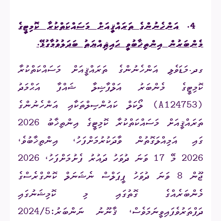
4.
އަންހެނުންގެ ތަރައްޤީއަށް މަސައްކަތްކުރާ ކޮމިޓީގެ
މެންބަރުން އިންތިޚާބުވީ ޙައިޘިއްޔަތު ބަދަލުވުމާގުޅޭ.
ގދ.މަޑަވެލި އަންހެނުންގެ ތަރައްޤީއަށް މަސައްކަތްކުރާ
ކޮމިޓީގެ މެންބަރު އަލްފާޟިލާ ޝައްފާ އަޙްމަދު
(
A124753
) ލޯކަލް ކައުންސިލްތަކާއި އަންހެނުންގެ
ތަރައްޤީއަށް މަސައްކަތްކުރާ ކޮމިޓީގެ އިންތިޚާބު 2026
ގައި އަމިއްލަގޮތުން ވާދަކުރުމަށްފަހު، އިންތިޚާބުވެ،
2026 މޭ 17 ވަނަ ދުވަހު ދައުރު ފެށުމަށްފަހު، 2026
ޖޫން 8 ވަނަ ދުވަހު ޕީޕަލްސް ނެޝަނަލް ކޮންގްރެސްގެ
މެންބަރެއްގެ ގޮތުގައި މި ކޮމިޝަނުގައި
ދަފްތަރުވެފައިވީނަމަވެސް، ޤާނޫނު ނަންބަރު:2024/5