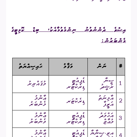
އިސްވެ ދެންނެވުނު ނިންމެވުމާއެކު، ބިޑް ކޮމިޓީގެ
މެންބަރުން:
#
ނަން
މަޤާމު
ޙައިޞިއްޔަތު
ސީނާ
ޑެޕިއުޓީ
1
މުޤައްރިރު
ރަޝީދު
ޑިރެކްޓަރ
އާމިނަތު
ޢާންމު
2
ޑިރެކްޓަރ
އަޒީފާ
މެންބަރު
އަޙްމަދު
ޑެޕިއުޓީ
ޢާންމު
3
މުޢާޒް
ޑިރެކްޓަރ
މެންބަރު
އޒ.ސިނާޔާ
ޑެޕިއުޓީ
ޢާންމު
4