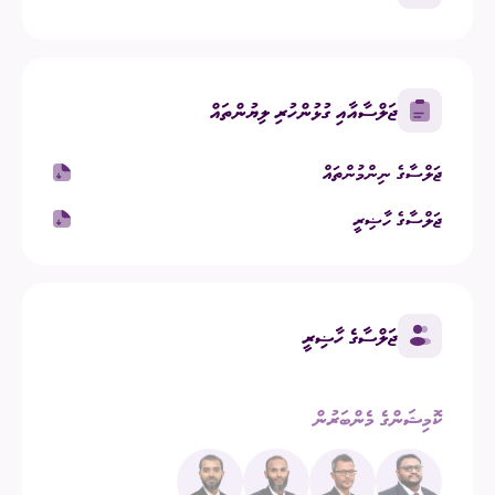
ޖަލްސާއާއި ގުޅުންހުރި ލިޔުންތައް
ޖަލްސާގެ ނިންމުންތައް
ޖަލްސާގެ ހާޟިރީ
ޖަލްސާގެ ހާޟިރީ
ކޮމިޝަންގެ މެންބަރުން