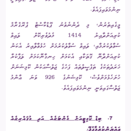
ނިންމަވައިފައެވެ.
މީގެއިތުރުން، މި ދެންނެވުނު ޕޮޑްކާސްޓް ޕްރޮގްރާމް
ކުރިއަށްދާއިރު 1414 މެދުވެރިކޮށް ލައިވް
ސުވާލުކުރުމާއި، ލައިވް ސުވާލުކުރުމަށް ހުޅުވާލާއިރު އެކަން
ކުރިއަށްދާނޭ ގޮތަކާއި އެކަމަށް ހިނގާނޭކަމަށް ލަފާކުރާ
ޚަރަދުތަކުގެ ތަފްޞީލްތައް ފަހުގެ ޖަލްސާއަކުން ކޮމިޝަނަށް
ހުށަހެޅުމަށްވެސް، ކޮމިޝަނުގެ
926
ވަނަ ޢާންމު
ޖަލްސާގައިވަނީ ނިންމަވައިފައެވެ.
7.
ބިޑް ކޮމިޓީއަށް މެންބަރެއް އަދި މުޤައްރިރެއް
ޢައްޔަންކުރުމާގުޅޭ.