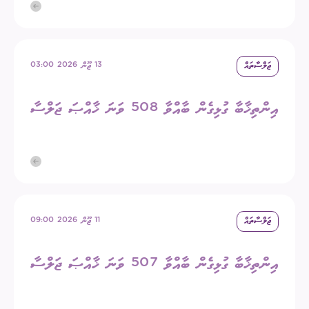
ޖަލްސާތައް
13 ޖޫން 2026 03:00
އިންތިޚާބާ ގުޅިގެން ބާއްވާ 508 ވަނަ ޚާއްޞަ ޖަލްސާ
ޖަލްސާތައް
11 ޖޫން 2026 09:00
އިންތިޚާބާ ގުޅިގެން ބާއްވާ 507 ވަނަ ޚާއްޞަ ޖަލްސާ