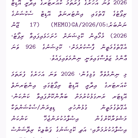
2026 ވަނަ އަހަރުގެ ފުރަތަމަ ކްއަރޓަރގެ އިދާރީ އޮޑިޓް
ރިޕޯޓުގެ ގޮތުގައި އިންޓަރނަލް އޮޑިޓް ސެކްޝަނުގެ
ނަންބަރު:
(MEMO)GA/2026/05
(
17
ޖޫން
2026) މެމޯއިން ކޮމިޝަނަށް ހުށަހަޅައިފައިވާ ރިޕޯޓު،
އެގޮތުގެމަތީން ފާސްކުރުމަށް، ކޮމިޝަނުގެ
926
ވަނަ
ޢާންމު ޖަލްސާގައިވަނީ ނިންމަވައިފައެވެ.
މި ނިންމެވުމާ ގުޅިގެން، 2026 ވަނަ އަހަރުގެ ފުރަތަމަ
ކްއަރޓަރގެ އިދާރީ އޮޑިޓް ރިޕޯޓުގައި އިންޓަރނަލް
އޮޑިޓަރ ރަނގަޅުކުރުމަށް ބަޔާންކޮށްފައިވާ ކަންކަން،
އެގޮތުގެމަތީން ގުޅުންހުރި ޑިވިޜަން/ސެކްޝަންތަކާ
މަޝްވަރާކޮށްގެން އިޞްލާޙުކުރަންޖެހޭ ކަންކަން
އިޞްލާޙުކުރުމަށާއި، އަދި ކޮމިޝަނުގެ ޕަބްލިކް ރިލޭޝަންސް