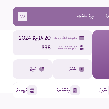
ައް
މީޑިއާ ސެންޓަރ
20 އެޕްރީލް 2024
އިންތިޚާބު ބާއްވާ ދުވަސް
ޚަބަރު
368
ކެންޑިޑޭޓުންގެ އަދަދު
އިންތިޚާބު
ރެއްތޯ ބެއްލެވުމަށް
ޙަރަކާތްތައް
ޝަކުވާ
ނަތީޖާ
ކިވުން
ފޮޓޯ
 ރިޕޯޓްތައް
 އިންތިޚާބު
ވީޑިއޯ
ގަވާއިދު
އިޢުލާނުތައް
މެޓީރިއަލް
ަށް މަސައްކަތް ކުރާ
ތާރީޚުގެ ތެރެއިން