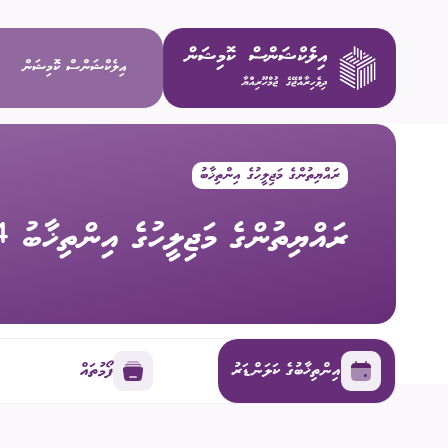
އިލެކްޝަންސް ކޮމިޝަން
ރައްޔިތުންގެ މަޖިލީހުގެ އިންތިޚާބު
ވިޝަން / މ
ރައްޔިތުންގެ މަޖިލީހުގެ އިންތިޚާބު 2024
މަސްޢޫލިއްޔަ
މެންބަރުން
އިސް މުވައްޒ
އިންތިޚާބުގެ ކަލަންޑަރު
ފޯމުތައް
ކޮމިޓީތައް