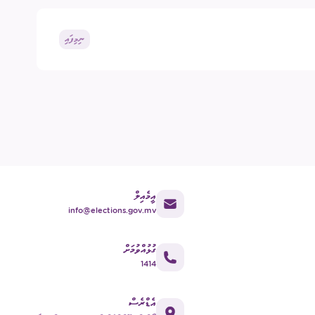
ގުޅުއްވުމަށް
ުމުގެ ޢާންމު ވޯޓު
ނިމިފައި
ްޑް ބްރޯޑްކާސްޓިންގ
ECM Talks - Podcast
އީމެއިލް
info@elections.gov.mv
ގުޅުއްވުމަށް
1414
އެޑްރެސް