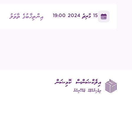
އިދާރީ އޮނި
އިންތިޚާބުގެ ތާވަލު
15 މާރިޗު 2024 19:00
މަޢުލޫމާތު ހޯ
އިލެކްޝަންސް
ޝަކުވާ
ފޮރިން ރިލޭ