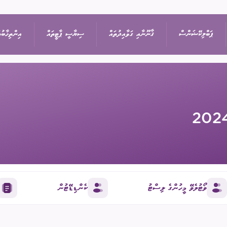
ޕަބްލިކޭޝަންސް
ޤާނޫނާއި ގަވާއިދުތައް
ސިޔާސީ ޕާޓީތައް
އިންތިޚާބުތ
ިޝަން
އިޢުލާން
ޤާނޫނުތައް
ރިޔާސީ އިންތިޚާބު
ޕާޓީތަކުގެ ދަފްތަރު
ތުތައް
ނޫސްބަޔާން
ގަވާއިދުތައް
ރައްޔިތުންގެ މަޖިލީހުގެ 
ސިޔާސީ ޕާޓީގެ މެންބަ
ޖަލްސާ
ސިޔާސަތުތައް
ބައި-އިލެކްޝަން
ސިޔާސީ ޕާޓީއަކުން ވަ
ަފުން
ޕްރޮކިއުމެންޓް
އަހަރީ ރިޕޯޓާއި އޮޑިޓް
ލޯކަލް ކައުންސިލްތަކުގެ
ވޯޓުލެވޭ މީހުންގެ ލިސްޓު
ކެންޑިޑޭޓުން
އަންހެނުންގެ ތަރައްޤީއ
ޑައުންލޯޑްސް
ކޮމިޓީގެ އިންތިޚާބު