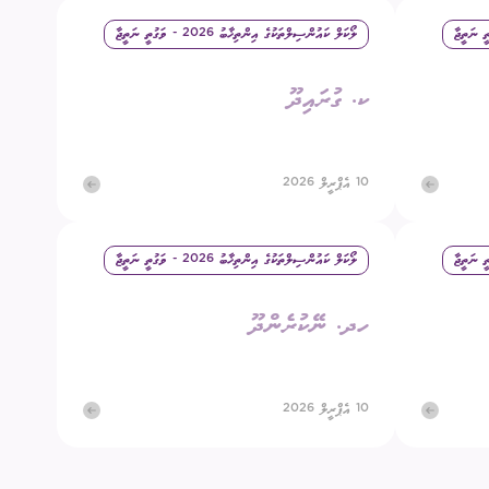
ލޯކަލް ކައުންސިލްތަކުގެ އިންތިޚާބު 2026 - ވަގުތީ ނަތީޖާ
ގުޅުއްވުމަށް
ުމުގެ ޢާންމު ވޯޓު
ކ. ގުރައިދޫ
ްޑް ބްރޯޑްކާސްޓިންގ
ECM Talks - Podcast
10 އެޕްރީލް 2026
ލޯކަލް ކައުންސިލްތަކުގެ އިންތިޚާބު 2026 - ވަގުތީ ނަތީޖާ
ހދ. ނޭކުރެންދޫ
10 އެޕްރީލް 2026