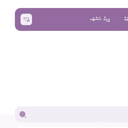
ައް
މީޑިއާ ސެންޓަރ
ޚަބަރު
އިންތިޚާބު
ރެއްތޯ ބެއްލެވުމަށް
ޙަރަކާތްތައް
ކިވުން
ފޮޓޯ
 ރިޕޯޓްތައް
 އިންތިޚާބު
ވީޑިއޯ
ަށް މަސައްކަތް ކުރާ
ތާރީޚުގެ ތެރެއިން