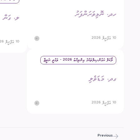
ހދ. ނޮޅިވަރަންފަރު
ލ. ގަން
10 އެޕްރީލް 2026
10 އެޕްރީލް 2026
ލޯކަލް ކައުންސިލްތަކުގެ އިންތިޚާބު 2026 - ވަގުތީ ނަތީޖާ
ގދ. މަޑަވެލި
10 އެޕްރީލް 2026
Previous