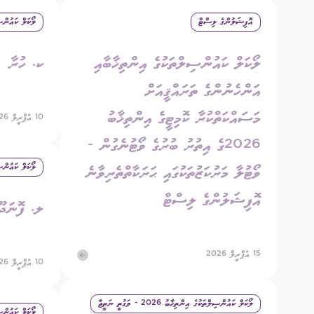
އޮފިޝަލުންގެ ލިސްޓް
ލޯކަލް ކައުންސިލްތަކުގ
އިދާރީ އޮނި
ލޯކަލް ކައުންސިލްތަކުގެ އިންތިޚާބާއި
ކ. ހުރާ
މަޢުލޫމާތު ހޯ
އަންހެނުންގެ ތަރައްޤީއަށް
އިލެކްޝަންސް
މަސައްކަތްކުރާ ކޮމިޓީގެ އިންތިޚާބު
10 އެޕްރީލް 2026
ޝަކުވާ
2026ގެ އިތުރު ބުރުގެ ވޯޓުނެގުން -
ފޮރިން ރިލޭ
ލޯކަލް ކައުންސިލްތަކުގ
ވޯޓުލާ މަރުކަޒުތަކުގައި ޙަރަކާތްތެރިވާނެ
އޮފިޝަލުންގެ ލިސްޓް
ލ. ފޮނަދޫ
15 އެޕްރީލް 2026
10 އެޕްރީލް 2026
ލޯކަލް ކައުންސިލްތަކުގެ އިންތިޚާބު 2026 - ވަގުތީ ނަތީޖާ
ލޯކަލް ކައުންސިލްތަކުގ