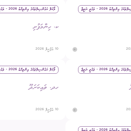
ެ އިންތިޚާބު 2026 - ވަގުތީ ނަތީޖާ
ލޯކަލް ކައުންސިލްތަކުގެ އިންތިޚާބު 2026 - ވަގުތީ ނަތީޖާ
ގަނޑު
ވަޒީފާ
ރައްޔިތުންގެ ޚިޔާލު ހޯދ
ކ. ހިންމަފުށި
ދައި ލިބިގަތުމުގެ ޙައްޤު
މޯލްޑިވްސް މީޑިއާ އެނ
ކޮމިޝަނުގެ އިންތިޚާބު
 ކޮމިޝަނަށް ލިބިފައިވާ ހިޔާލާއި
10 އެޕްރީލް 2026
އެހެނިހެން
ޝަންސް
އިލެކްޝަން ރިޕޯޓް
ެ އިންތިޚާބު 2026 - ވަގުތީ ނަތީޖާ
ލޯކަލް ކައުންސިލްތަކުގެ އިންތިޚާބު 2026 - ވަގުތީ ނަތީޖާ
ހދ. ވައިކަރަދޫ
10 އެޕްރީލް 2026
ެ އިންތިޚާބު 2026 - ވަގުތީ ނަތީޖާ