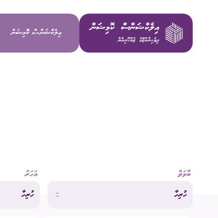
އިލެކްޝަންސް ކޮމިޝަން
ވިޝަން / މ
މަސްޢޫލިއްޔަ
މެންބަރުން
ބާވަތް
އަހަރު
އިސް މުވައްޒ
ހުރިހާ
ހުރިހާ
ކޮމިޓީތައް