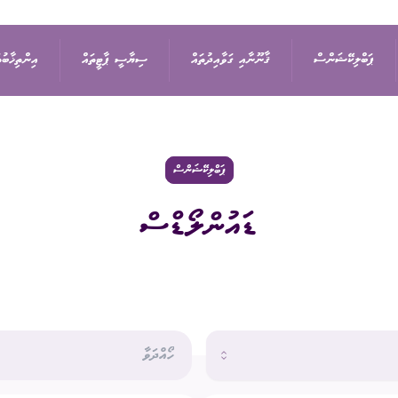
ޕަބްލިކޭޝަންސް
ޤާނޫނާއި ގަވާއިދުތައް
ސިޔާސީ ޕާޓީތައް
އިންތިޚާބުތ
ިޝަން
އިޢުލާން
ޤާނޫނުތައް
ރިޔާސީ އިންތިޚާބު
ޕާޓީތަކުގެ ދަފްތަރު
ޕަބްލިކޭޝަންސް
ޑައުންލޯޑްސް
ތުތައް
ނޫސްބަޔާން
ގަވާއިދުތައް
ރައްޔިތުންގެ މަޖިލީހުގެ 
ސިޔާސީ ޕާޓީގެ މެންބަ
ޖަލްސާ
ސިޔާސަތުތައް
ބައި-އިލެކްޝަން
ސިޔާސީ ޕާޓީއަކުން ވަ
ަފުން
ޕްރޮކިއުމެންޓް
އަހަރީ ރިޕޯޓާއި އޮޑިޓް
ލޯކަލް ކައުންސިލްތަކުގެ
އަންހެނުންގެ ތަރައްޤީއ
ޑައުންލޯޑްސް
ކޮމިޓީގެ އިންތިޚާބު