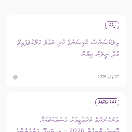
ނީލަން
އިލެކްޝަންސް ކޮމިޝަނުގެ ހުރި ބައުވެ ހަލާކުވެފައިވާ
މުދާ ނީލަން ކިޔުން
27 ޖުލައި 2026
ޢާންމު މަޢުލޫމާތު
އަންހެނުންގެ ތަރައްޤީއަށް މަސައްކަތްކުރާ
ކޮމިޓީގެއިންތިޚާބު 2026 - ވ. ރަކީދޫ އަންހެނުންގެ