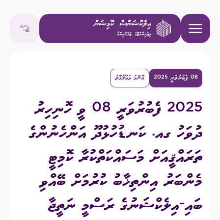
08 ފެބުރުވަރީ 2025
ޢާންމު މަޢުލޫމާތު
2025 ފެބުރުވަރީ 08 ވީ ހޮނިހިރު
ދުވަހު ގއ. ކަނޑުހުޅުދޫ އަންހެނުންގެ
ތަރައްޤީއަށް މަސައްކަތްކުރާ ކޮމިޓީ
މެންބަރު އިންތިޚާބު ކުރުމަށް ބޭއްވި
ބައި-އިލެކްޝަނުގެ ރަސްމީ ނަތީޖާ