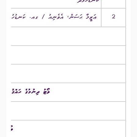
ކަނޑުހުޅުދޫ
2
ޢަޒީމާ ޙަސަން، އެވެނިއު / ގއ. ކަނޑުހުޅުދޫ
ޥޯޓު ދިނުމުގެ ޙައްޤު ލިބިގ
ވޯ
ވޯޓުލީ 