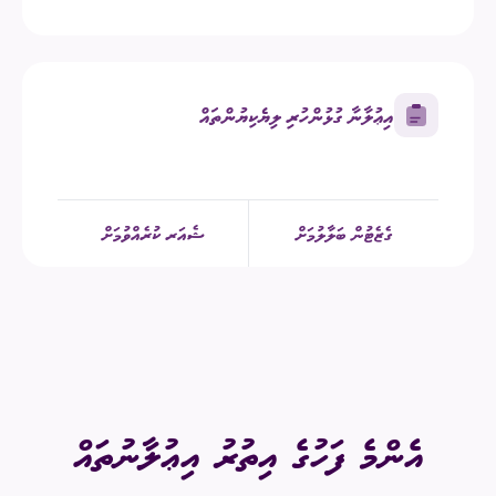
އިޢުލާނާ ގުޅުންހުރި ލިޔެކިޔުންތައް
ގެޒެޓުން ބަލާލުމަށް
ޝެއަރ ކުރެއްވުމަށް
އެންމެ ފަހުގެ އިތުރު އިޢުލާނުތައް