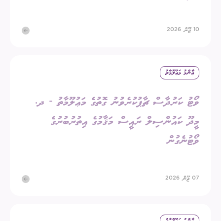
10 ޖޫން 2026
ޢާންމު މަޢުލޫމާތު
ވޯޓު ކަރުދާސް ޗާޕުކުރެވުނު ގޮތުގެ މަޢުލޫމާތު - ދ.
މީދޫ ކައުންސިލް ރައީސް މަޤާމުގެ އިތުރުބުރުގެ
ވޯޓުނެގުން
07 ޖޫން 2026