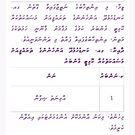
ވީމާ، މި އިންތިޚާބުގެ ނަތީޖާގައިވާ ގޮތުން ގއ.
ކަނޑުހުޅުދޫ އަންހެނުންގެ ތަރައްޤީއަށް މަސައްކަތްކުރާ
ކޮމިޓީ މެންބަރު ކަމުގެ މަޤާމަށް ޤާނޫނީ ހަމަތަކުގެ
މަތިން، އިންތިޚާބުވެފައިވާ ފަރާތް މި ދަންނަވަނީއެވެ.
ދާއިރާ: ގއ. ކަނޑުހުޅުދޫ އަންހެނުންގެ ތަރައްޤީއަށް
މަސައްކަތްކުރާ ކޮމިޓީ މެންބަރު
ކ.ނަންބަރު
ނަން
1
އާމިނަތު ޝިފާނާ
މިހެންވެ، މިކަން ޢާންމުކޮށް އެންގުމަށްޓަކައި ޢިއުލާން
ކުރީމެވެ.