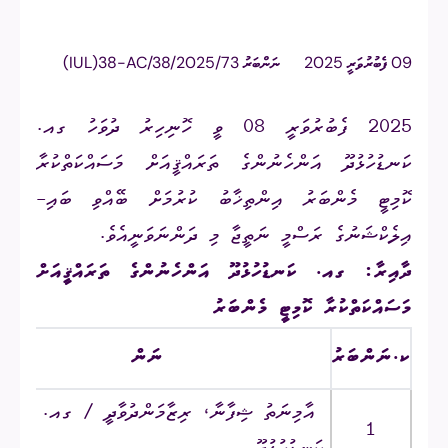
09 ފެބުރުވަރީ 2025
ނަންބަރު
(IUL)38-AC/38/2025/73
2025 ފެބުރުވަރީ 08 ވީ ހޮނިހިރު ދުވަހު ގއ.
ކަނޑުހުޅުދޫ އަންހެނުންގެ ތަރައްޤީއަށް މަސައްކަތްކުރާ
ކޮމިޓީ މެންބަރު އިންތިޚާބު ކުރުމަށް ބޭއްވި ބައި-
އިލެކްޝަނުގެ ރަސްމީ ނަތީޖާ މި ދަންނަވަނީއެވެ.
ދާއިރާ: ގއ. ކަނޑުހުޅުދޫ އަންހެނުންގެ ތަރައްޤީއަށް
މަސައްކަތްކުރާ ކޮމިޓީ މެންބަރު
ކ.ނަންބަރު
ނަން
އާމިނަތު ޝިފާނާ، ރިޒާމަންދުވާދީ / ގއ.
1