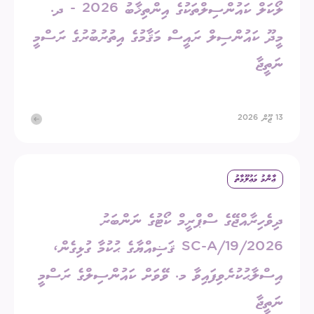
ލޯކަލް ކައުންސިލްތަކުގެ އިންތިޚާބު 2026 - ދ.
މީދޫ ކައުންސިލް ރައީސް މަޤާމުގެ އިތުރުބުރުގެ ރަސްމީ
ނަތީޖާ
13 ޖޫން 2026
ޢާންމު މަޢުލޫމާތު
ދިވެހިރާއްޖޭގެ ސްޕްރީމް ކޯޓުގެ ނަންބަރު
2026/SC-A/19 ޤަޟިއްޔާގެ ޙުކުމާ ގުޅިގެން،
އިސްލާޙުކުރެވިފައިވާ މ. ވޭވަށް ކައުންސިލްގެ ރަސްމީ
ނަތީޖާ