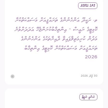
ޢާންމު މަޢުލޫމާތު
ވ. ރަކީދޫ އަންހެނުންގެ ތަރައްޤީއަށް މަސައްކަތްކުރާ
ކޮމިޓީގެ ރައީސް - އިންތިޚާބުކުރަންޖެހޭ އަދަދަށްވުރެ
މަދުން ކުރިމަތިލާފައިވާ ދާއިރާތަކުގެ އަންހެނުންގެ
ތަރައްޤީއަށް މަސައްކަތްކުރާ ކޮމިޓީގެ އިންތިޚާބު
2026
30 ޖޫން 2026
ރަސްމީ ނަތީޖާ