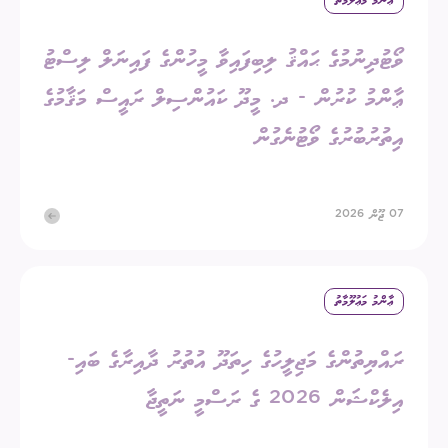
ޢާންމު މަޢުލޫމާތު
ވޯޓުދިނުމުގެ ޙައްޤު ލިބިފައިވާ މީހުންގެ ފައިނަލް ލިސްޓު
ޢާންމު ކުރުން - ދ. މީދޫ ކައުންސިލް ރައީސް މަޤާމުގެ
އިތުރުބުރުގެ ވޯޓުނެގުން
07 ޖޫން 2026
ޢާންމު މަޢުލޫމާތު
ރައްޔިތުންގެ މަޖިލީހުގެ ހިތަދޫ އުތުރު ދާއިރާގެ ބައި-
އިލެކްޝަން 2026 ގެ ރަސްމީ ނަތީޖާ