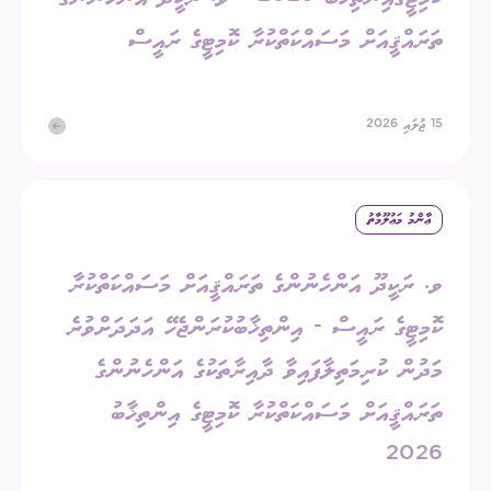
ތަރައްޤީއަށް މަސައްކަތްކުރާ ކޮމިޓީގެ ރައީސް
15 ޖުލައި 2026
ޢާންމު މަޢުލޫމާތު
ވ. ރަކީދޫ އަންހެނުންގެ ތަރައްޤީއަށް މަސައްކަތްކުރާ
ކޮމިޓީގެ ރައީސް - އިންތިޚާބުކުރަންޖެހޭ އަދަދަށްވުރެ
މަދުން ކުރިމަތިލާފައިވާ ދާއިރާތަކުގެ އަންހެނުންގެ
ތަރައްޤީއަށް މަސައްކަތްކުރާ ކޮމިޓީގެ އިންތިޚާބު
2026