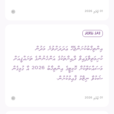
01 ޖުލައި 2026
ޢާންމު މަޢުލޫމާތު
އިންތިޚާބުކުރަންޖެހޭ ޢަދަދަށްވުރެ މަދުން
ކުރިމަތިލާފައިވާ ދާއިރާތަކުގެ އަންހެނުންގެ ތަރައްޤީއަށް
މަސައްކަތްކުރާ ކޮމިޓީގެ އިންތިޚާބު 2026 އާ ގުޅިގެން
ޝަކުވާ ނިޒާމު ޤާއިމުކުރުން.
01 ޖުލައި 2026