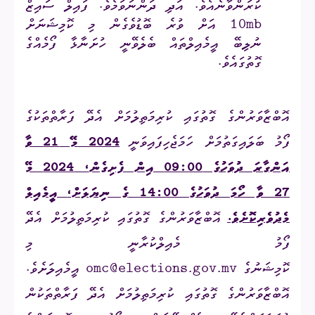
ކުރަންވާނެއެވެ. އަދި ދަންނަވަމެވެ. ފައިލް ސައިޒް
10mb އަށް ވުރެ ބޮޑުވެގެން މި ކޮމިޝަނަށް
ނުލިބޭ އީމެއިލްތައް ބެލެވޭނީ ހުށަނާޅާ ފޯމެއްގެ
ގޮތުގައެވެ.
އޮބްޒާވަރުންގެ ގޮތުގައި ކުރިމަތިލުމަށް އެދޭ ފަރާތްތަކުގެ
ފޯމު ބަލައިގަތުމަށް ހަމަޖެހިފައިވަނީ
2024
މޭ 21 ވާ
އަންގާރަ ދުވަހުގެ 09:00 އިން ފެށިގެން
،
2024
މޭ
27 ވާ ހޯމަ ދުވަހުގެ 14:00
ގެ ނިޔަލަށް،
އީމެއިލް
މެދުވެރިކޮށެވެ.
އޮބްޒާވަރުންގެ ގޮތުގައި ކުރިމަތިލުމަށް އެދޭ
ފޯމު މެއިލްކުރާނީ މި
ކޮމިޝަނުގެ
omc@elections.gov.mv
އީމެއިލަށެވެ.
އޮބްޒާވަރުންގެ ގޮތުގައި ކުރިމަތިލުމަށް އެދޭ ފަރާތްތަކުން