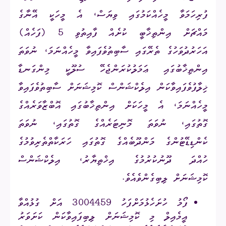
ފުރިހަމަވާ މީހެއްކަމުގައި ވިޔަސް، އެ މީހަކީ އޭނާގެ
މައްޗަށް އިންތިޚާބީ ކުށެއް ފާއިތުވި 5 (ފަހެއް)
އަހަރުދުވަހުގެ ތެރޭގައި ސާބިތުވެފައިވާ މީހެއްނަމަ، ނުވަތަ
އިންތިޚާބުގައި ޢަމަލުކުރަންޖެހޭ ސުލޫކީ މިންގަނޑާ
ޚިލާފުވެފައިވާކަން އިލެކްޝަންސް ކޮމިޝަނަށް ސާބިތުވެފައިވާ
މީހެއްނަމަ، އެ މީހަކަށް އިންތިޚާބުގައި އޮބްޒާވަރެއްގެ
ގޮތުގައި، ނުވަތަ މޮނިޓަރެއްގެ ގޮތުގައި، ނުވަތަ
ކެންޑިޑޭޓުންގެ މަންދޫބެއްގެ ގޮތުގައި ހަރަކާތްތެރިވުމުގެ
ހުއްދަ ދޫނުކުރުމުގެ އިޚްތިޔާރު، އިލެކްޝަންސް
ކޮމިޝަނަށް ލިބިގެންވެއެވެ.
ފޯމު ހުށަހެޅުމަށްފަހު 3004459 އަށް ގުޅުއްވާ
އީމެއިލް މި ކޮމިޝަނަށް ލިބިފައިވާކަން ކަށަވަރު