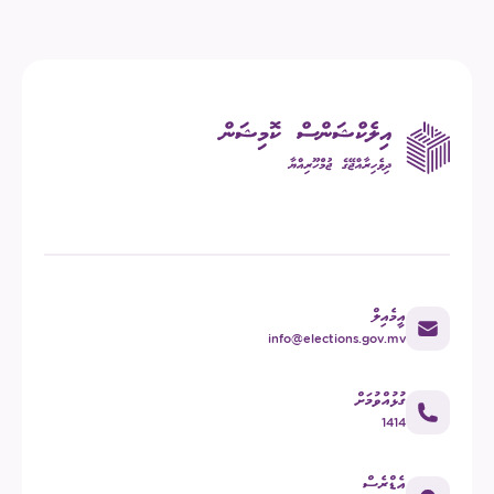
އީމެއިލް
info@elections.gov.mv
ގުޅުއްވުމަށް
1414
އެޑްރެސް