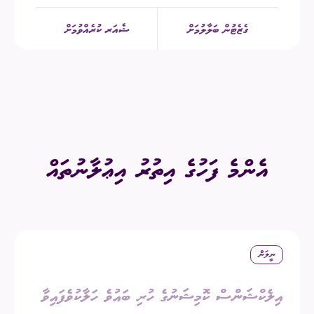
ގެޒެޓުން ބަލާލުމަށް
ޝެއަރ ކުރެއްވުމަށް
އެންމެ ފަހުގެ އިތުރު އިޢުލާނުތައް
ނީލަން
އިލެކްޝަންސް ކޮމިޝަނުގެ ހުރި ބައުވެ ހަލާކުވެފައިވާ