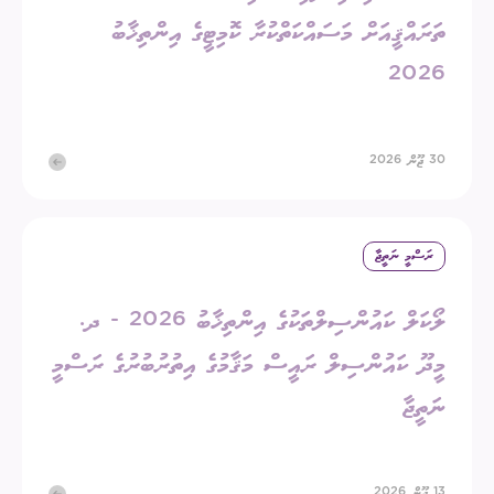
ތަރައްޤީއަށް މަސައްކަތްކުރާ ކޮމިޓީގެ އިންތިޚާބު
2026
30 ޖޫން 2026
ރަސްމީ ނަތީޖާ
ލޯކަލް ކައުންސިލްތަކުގެ އިންތިޚާބު 2026 - ދ.
މީދޫ ކައުންސިލް ރައީސް މަޤާމުގެ އިތުރުބުރުގެ ރަސްމީ
ނަތީޖާ
13 ޖޫން 2026