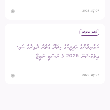
07 ޖޫން 2026
ޢާންމު މަޢުލޫމާތު
ރައްޔިތުންގެ މަޖިލީހުގެ ހިތަދޫ އުތުރު ދާއިރާގެ ބައި-
އިލެކްޝަން 2026 ގެ ރަސްމީ ނަތީޖާ
07 ޖޫން 2026