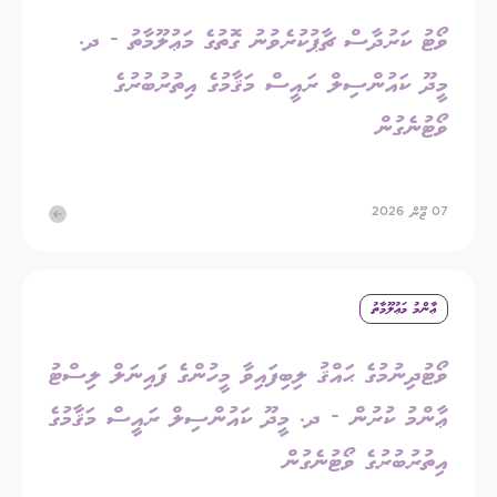
ވޯޓު ކަރުދާސް ޗާޕުކުރެވުނު ގޮތުގެ މަޢުލޫމާތު - ދ.
މީދޫ ކައުންސިލް ރައީސް މަޤާމުގެ އިތުރުބުރުގެ
ވޯޓުނެގުން
07 ޖޫން 2026
ޢާންމު މަޢުލޫމާތު
ވޯޓުދިނުމުގެ ޙައްޤު ލިބިފައިވާ މީހުންގެ ފައިނަލް ލިސްޓު
ޢާންމު ކުރުން - ދ. މީދޫ ކައުންސިލް ރައީސް މަޤާމުގެ
އިތުރުބުރުގެ ވޯޓުނެގުން