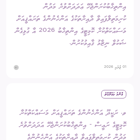
އިންތިޚާބުކުރަންޖެހޭ ޢަދަދަށްވުރެ މަދުން
ކުރިމަތިލާފައިވާ ދާއިރާތަކުގެ އަންހެނުންގެ ތަރައްޤީއަށް
މަސައްކަތްކުރާ ކޮމިޓީގެ އިންތިޚާބު 2026 އާ ގުޅިގެން
ޝަކުވާ ނިޒާމު ޤާއިމުކުރުން.
01 ޖުލައި 2026
ޢާންމު މަޢުލޫމާތު
ވ. ރަކީދޫ އަންހެނުންގެ ތަރައްޤީއަށް މަސައްކަތްކުރާ
ކޮމިޓީގެ ރައީސް - އިންތިޚާބުކުރަންޖެހޭ އަދަދަށްވުރެ
މަދުން ކުރިމަތިލާފައިވާ ދާއިރާތަކުގެ އަންހެނުންގެ