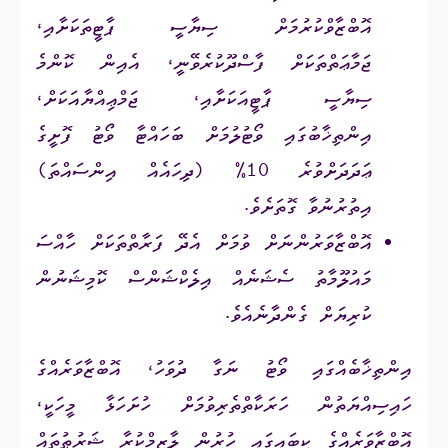
އޮބްޒާވްކުރުމަށް ސިޔާސީ ޕާޓީތަކަށާއި،
ޖަމާޢަތްތަކަށް ފާސްދޫކުރެވޭނީ، އެއިން ކޮންމެ
ސިޔާސީ ޕާޓީއަކަށާއި، ޖަމްޢިއްޔާއަކަށް،
އިންތިޚާބުގައި ވޯޓުލުމަށް ބަހައްޓާ ވޯޓު ފޮށީގެ
ޢަދަދަށްވުރެ 10% (ދިހައެއް އިންސައްތަ)
އިތުރުނުވާ ގޮތަށެވެ.
އޮބްޒާވަރުންނަށް ވުމަށް އެދޭ ފަރާތްތަކަށް ހާއްސަ
މައުލޫމާތު ސެޝަނެއް އިލެކްޝަންސް ކޮމިޝަނުން
ކުރިޔަށް ގެންދާނެއެވެ.
އިންތިޚާބެއްގައި ވޯޓު ނަގާ ދުވަހު، އޮބްޒާވަރެއްގެ
ހައިސިއްޔަތުން ހަރަކާތްތެރިވުމަށް ހުށަހަޅާ މީހަކީ،
އޮބްޒާވަރެއްގެ ކިބައިގައި ހުރުން ލާޒިމްކުރާ ޝަރުޠުތައް