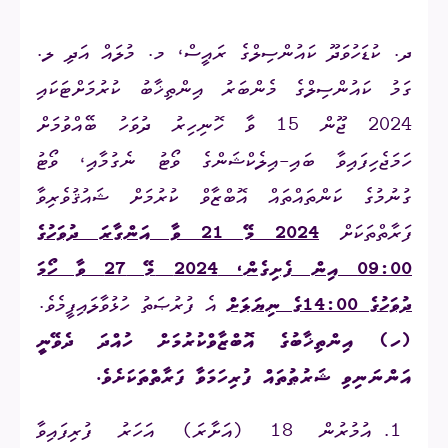
ދ. ކުޑަހުވަދޫ ކައުންސިލްގެ ރައީސް، މ. މުލައް އަދި ލ.
ގަމު ކައުންސިލްގެ މެންބަރު އިންތިޚާބު ކުރުމަށްޓަކައި
2024 ޖޫން 15 ވާ ހޮނިހިރު ދުވަހު ބޭއްވުމަށް
ހަމަޖެހިފައިވާ ބައި-އިލެކްޝަންގެ ވޯޓު ނެގުމާއި، ވޯޓު
ގުނުމުގެ ކަންތައްތައް އޮބްޒާވް ކުރުމަށް ޝައުޤުވެރިވާ
ފަރާތްތަކަށް
2024
މޭ 21 ވާ އަންގާރަ ދުވަހުގެ
09:00 އިން ފެށިގެން
،
2024
މޭ 27 ވާ ހޯމަ
ދުވަހުގެ 14:00
ގެ ނިޔަލަށް
އެ ފުރުޞަތު ހުޅުވާލައިފީމެވެ.
(ހ) އިންތިޚާބުގެ އޮބްޒާވްކުރުމަށް ހުއްދަ ދެވޭނީ
އަންނަނިވި ޝަރުޠުތައް ފުރިހަމަވާ ފަރާތްތަކަށެވެ.
އުމުރުން 18 (އަށާރަ) އަހަރު ފުރިފައިވާ