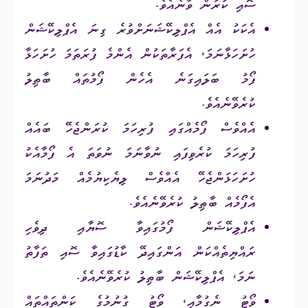
ސޮއި ކުރަން ވާނެއެވެ.
އެކަކު އެއް އެޕްލިކޭޝަނަށްވުރެ ގިނަ އެޕްލިކޭޝަން
ހުށަހަޅާނަމަ، އެފަރާތަކުން އެންމެ ފުރަތަމަ ހުށަހަޅާ
ފޯމު ބަލައިގަނެ އެހެން ފޯމުތައް ބާޠިލު
ކުރެވޭނެއެވެ.
އެއްވެސް ފޯމެއްގައި ފުރިހަމަ ކުރަންޖެހޭ ބައެއް
ފުރިހަމަ ކުރެވިފައި ނުވާނަމަ ނުވަތަ އެ ފޯމާއެކު
ހުށަހަޅަންޖެހޭ އެއްވެސް ލިޔެކިޔުމެއް މަދުނަމަ
އެފޯމެއް ބާޠިލު ކުރެވޭނެއެވެ.
އެޕްލިކޭޝަން ފޯމުގައިވާ ސޮޔާއި ދިވެހި
ރައްޔިތެއްކަން އަންގައިދޭ ކާޑުގައިވާ ސޮއި ތަފާތު
ނަމަ، އެޕްލިކޭޝަން ބާޠިލު ކުރެވޭނެއެވެ.
ވޯޓު ނެގުމާއި، ވޯޓު ގުނުމުގެ ކަންތައްތައް