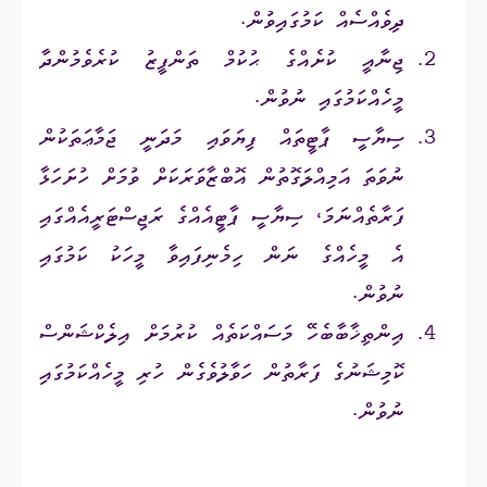
ދިވެއްސެއް ކަމުގައިވުން.
ޖިނާއީ ކުށެއްގެ ޙުކުމް ތަންފީޒު ކުރެވެމުންދާ
މީހެއްކަމުގައި ނުވުން.
ސިޔާސީ ޕާޓީތައް ފިޔަވައި މަދަނީ ޖަމާޢަތަކުން
ނުވަތަ އަމިއްލަގޮތުން އޮބްޒާވަރަކަށް ވުމަށް ހުށަހަޅާ
ފަރާތެއްނަމަ، ސިޔާސީ ޕާޓީއެއްގެ ރަޖިސްޓަރީއެއްގައި
އެ މީހެއްގެ ނަން ހިމެނިފައިވާ މީހަކު ކަމުގައި
ނުވުން.
އިންތިޚާބާބެހޭ މަސައްކަތެއް ކުރުމަށް އިލެކްޝަންސް
ކޮމިޝަނުގެ ފަރާތުން ހަވާލުވެގެން ހުރި މީހެއްކަމުގައި
ނުވުން.