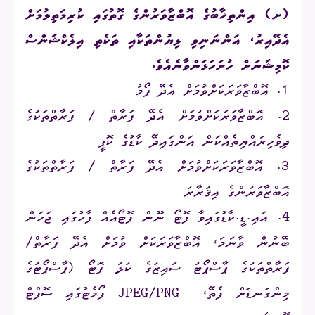
(ށ) އިންތިޚާބުގެ އޮބްޒާވަރުންގެ ގޮތުގައި ކުރިމަތިލުމަށް
އެދޭއިރު، އަންނަނިވި ލިޔުންތަކާއި ތަކެތި އިލެކްޝަންސް
ކޮމިޝަނަށް ހުށަހަޅަންވާނެއެވެ.
1. އޮބްޒާވަރަކަށްވުމަށް އެދޭ ފޯމު
2. އޮބްޒާވަރަކަށްވުމަށް އެދޭ ފަރާތް / ފަރާތްތަކުގެ
ދިވެހިރައްޔިތެއްކަން އަންގައިދޭ ކާޑުގެ ކޮޕީ
3. އޮބްޒާވަރަކަށްވުމަށް އެދޭ ފަރާތް / ފަރާތްތަކުގެ
އޮބްޒާވަރުންގެ އިޤުރާރު
4. އައި.ޑީ.ކާޑުގައިވާ ފޮޓޯ ނޫން ފޮޓޯއެއް ފާހުގައި ޖަހަން
ބޭނުން ވާނަމަ، އޮބްޒާވަރަކަށް ވުމަށް އެދޭ ފަރާތް/
ފަރާތްތަކުގެ ޕާސްޕޯޓު ސައިޒުގެ ކުލަ ފޮޓޯ (ޕާސްޕޯޓުގެ
މިންގަނޑަށް ފެތޭ، JPEG/PNG ފޯމެޓުގައި ސޮފްޓް