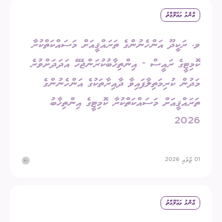
ޢާންމު މަޢުލޫމާތު
ވ. ރަކީދޫ އަންހެނުންގެ ތަރައްޤީއަށް މަސައްކަތްކުރާ
ކޮމިޓީގެ ރައީސް - އިންތިޚާބުކުރަންޖެހޭ އަދަދަށްވުރެ
މަދުން ކުރިމަތިލާފައިވާ ދާއިރާތަކުގެ އަންހެނުންގެ
ތަރައްޤީއަށް މަސައްކަތްކުރާ ކޮމިޓީގެ އިންތިޚާބު
2026
01 ޖުލައި 2026
ޢާންމު މަޢުލޫމާތު