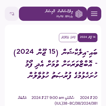
14 ޖޫން 2024
ޢާންމު މަޢުލޫމާތު
ބައި-އިލެކްޝަން (15 ޖޫން 2024)
- އޮބްޒާވަރަކަށް ވުމަށް އެދި ފޯމު
ހުށަހެޅުމުގެ ފުރުޞަތު ހުޅުވާލުން
20 މޭ 2024
ސުންގަޑި
am ⁧9:00 27 މޭ 2024
ނަންބަރު
(IUL)38-BC/38/2024/381