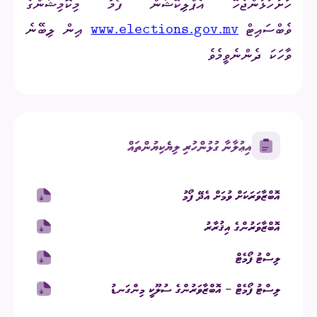
ހުށަހަޅަންޖެހޭ އެޕްލިކޭޝަން ފޯމު މިކޮމިޝަންގެ
ވެބްސައިޓް
www.elections.gov.mv
އިން ލިބޭނެ
ވާހަކަ ދެންނެވީމެވެ
އިޢުލާނާ ގުޅުންހުރި ލިޔެކިޔުންތައް
އޮބްޒާވަރަކަށް ވުމަށް އެދޭ ފޯމު
އޮބްޒާވަރުންގެ އިޤުރާރު
ލިސްޓު ފޯމެޓް
ލިސްޓު ފޯމެޓް - އޮބްޒާވަރުންގެ ސުލޫކީ މިންގަނޑު