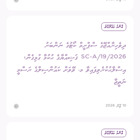
ޢާންމު މަޢުލޫމާތު
ދިވެހިރާއްޖޭގެ ސްޕްރީމް ކޯޓުގެ ނަންބަރު
2026/SC-A/19 ޤަޟިއްޔާގެ ޙުކުމާ ގުޅިގެން،
އިސްލާޙުކުރެވިފައިވާ މ. ވޭވަށް ކައުންސިލްގެ ރަސްމީ
ނަތީޖާ
10 ޖޫން 2026
ޢާންމު މަޢުލޫމާތު