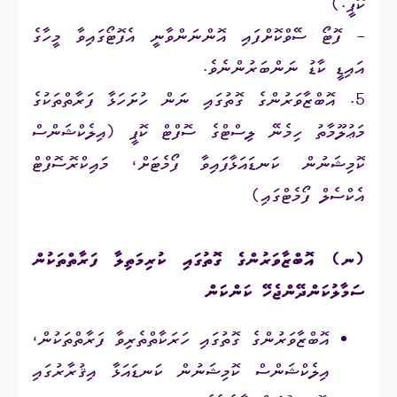
ކޮޕީ.)
- ފޮޓޯ ސޭވްކޮށްފައި އޮންނަންވާނީ އެފޮޓޯގައިވާ މީހާގެ
އައިޑީ ކާޑު ނަންބަރުންނެވެ.
5. އޮބްޒާވަރުންގެ ގޮތުގައި ނަން ހުށަހަޅާ ފަރާތްތަކުގެ
މަޢުލޫމާތު ހިމެނޭ ލިސްޓްގެ ސޮފްޓް ކޮޕީ (އިލެކްޝަންސް
ކޮމިޝަނުން ކަނޑައަޅާފައިވާ ފޯމެޓަށް، މައިކްރޮސޮފްޓް
އެކްސެލް ފޯމެޓްގައި)
(ނ) އޮބްޒާވަރުންގެ ގޮތުގައި ކުރިމަތިލާ ފަރާތްތަކުން
ސަމާލުކަންދޭންޖެހޭ ކަންކަން
އޮބްޒާވަރުންގެ ގޮތުގައި ހަރަކާތްތެރިވާ ފަރާތްތަކުން،
އިލެކްޝަންސް ކޮމިޝަނުން ކަނޑައަޅާ އިޤުރާރުގައި