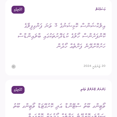
މަސައްކަތް
ހުޅުވިފައި
އިލެކްޝަންސް ކޮމިޝަނުގެ 3 ވަނަ ފަންގިފިލާގެ
ކޮންފަރެންސް ހޯލުގެ ކުޑަދޮރުތަކުގައި ބްލައިންޑްސް
ހަރުކޮށްދޭނެ ފަރާތެއް ހޯދުން
20 ޖަނަވަރީ 2024
ގަންނަން ބޭނުންވާ ތަކެތި
ހުޅުވިފައި
ވޯޓިންގ ބޫތު ސްޓޭންޑް އަދި ކޮރުގޭޓަޑް ވޯޓިންގ ބޫތު
ސަޕްލައިކޮށްދޭނެ ފަރާތެއް ހޯދުމަށް ކޮށްފައިވާ