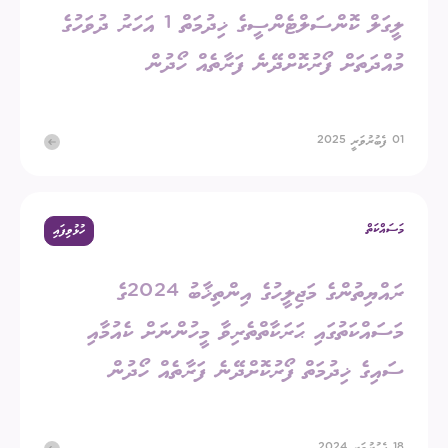
ލީގަލް ކޮންސަލްޓެންސީގެ ޚިދުމަތް 1 އަހަރު ދުވަހުގެ
މުއްދަތަށް ފޯރުކޮށްދޭނެ ފަރާތެއް ހޯދުން
01 ފެބުރުވަރީ 2025
މަސައްކަތް
ހުޅުވިފައި
ރައްޔިތުންގެ މަޖިލީހުގެ އިންތިޚާބު 2024ގެ
މަސައްކަތުގައި ޙަރަކާތްތެރިވާ މީހުންނަށް ކެއުމާއި
ސައިގެ ޚިދުމަތް ފޯރުކޮށްދޭނެ ފަރާތެއް ހޯދުން