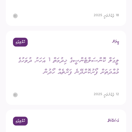
18 ފެބުރުވަރީ 2025
ބީލަން
ހުޅުވިފައި
ލީގަލް ކޮންސަލްޓެންސީގެ ޚިދުމަތް 1 އަހަރު ދުވަހުގެ
މުއްދަތަށް ފޯރުކޮށްދޭނެ ފަރާތެއް ހޯދުން
12 ފެބުރުވަރީ 2025
މަސައްކަތް
ހުޅުވިފައި