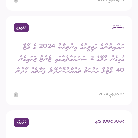
18 ފެބުރުވަރީ 2024
މަސައްކަތް
ހުޅުވިފައި
ރައްޔިތުންގެ މަޖިލީހުގެ އިންތިޚާބު 2024 ގެ ވޯޓާ
ގުޅިގެން މާލޭގެ 2 ސަރަޙައްދެއްގައި ޓެންޓު ޖަހައިގެން
40 ވޯޓުލާ މަރުކަޒު ތައްޔާރުކޮށްދޭނެ ފަރާތެއް ހޯދުން
23 ޖަނަވަރީ 2024
ގަންނަން ބޭނުންވާ ތަކެތި
ހުޅުވިފައި