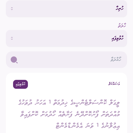
ހުރިހާ
ހާލަތު
ހުޅުވިފައި
މަސައްކަތް
ހުޅުވިފައި
ލީގަލް ކޮންސަލްޓެންސީގެ ޚިދުމަތް 1 އަހަރު ދުވަހުގެ
މުއްދަތަށް ފޯރުކޮށްދޭނެ ފަރާތެއް ހޯދުމަށް ކޮށްފައިވާ
އިޢުލާނުގެ 1 ވަނަ އެމެންޑްމެންޓް