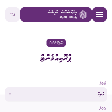
ޕަބްލިކޭޝަންސް
ޕްރޮކިއުމެންޓް
ބާވަތް
ހުރިހާ
އަހަރު