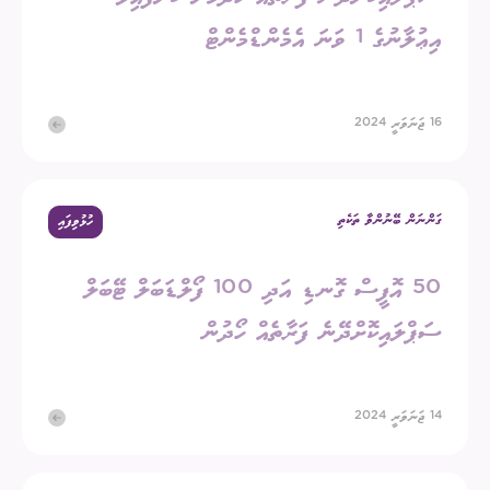
އިޢުލާނުގެ 1 ވަނަ އެމެންޑްމެންޓް
16 ޖަނަވަރީ 2024
ގަންނަން ބޭނުންވާ ތަކެތި
ހުޅުވިފައި
50 އޮފީސް ގޮނޑި އަދި 100 ފޯލްޑަބަލް ޓޭބަލް
ސަޕްލައިކޮށްދޭނެ ފަރާތެއް ހޯދުން
14 ޖަނަވަރީ 2024