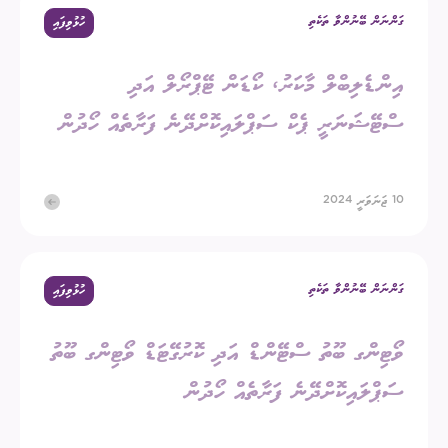
ގަންނަން ބޭނުންވާ ތަކެތި
ހުޅުވިފައި
އިންޑެލިބްލް މާކަރު، ކޯޑަން ޓޭޕްރޯލް އަދި
ސްޓޭޝަނަރީ ޕެކް ސަޕްލައިކޮށްދޭނެ ފަރާތެއް ހޯދުން
10 ޖަނަވަރީ 2024
ގަންނަން ބޭނުންވާ ތަކެތި
ހުޅުވިފައި
ވޯޓިންގ ބޫތު ސްޓޭންޑް އަދި ކޮރުގޭޓަޑް ވޯޓިންގ ބޫތު
ސަޕްލައިކޮށްދޭނެ ފަރާތެއް ހޯދުން