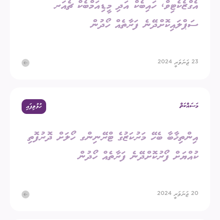
އެގްޒެކެޓިވް، ހައިބެކް އަދި މީޑިއަމްބެކް ޗެއަރ
ސަޕްލައިކޮށްދޭނެ ފަރާތެއް ހޯދުން
23 ޖަނަވަރީ 2024
މަސައްކަތް
ހުޅުވިފައި
އިންތިޚާބާ ބެހޭ މަރުކަޒުގެ ޓްރޭނިންގ ހޯލަށް ދޮރުފޮތި
ކުއްޔަށް ފޯރުކޮށްދޭނެ ފަރާތެއް ހޯދުން
20 ޖަނަވަރީ 2024