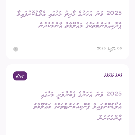
2025 ވަނަ އަހަރުގެ މާރިޗު މަހުގައި އެވޯޑުކޮށްފައިވާ
ޕްރޮކިއުމަންޓުތަކުގެ މަޢުލޫމާތު ޢާންމުކުރުން
06 އެޕްރީލް 2025
ޢާންމު މަޢުލޫމާތު
ނިމިފައި
2025 ވަނަ އަހަރުގެ ފެބުރުވަރީ މަހުގައި
އެވޯޑުކޮށްފައިވާ ޕްރޮކިއުމަންޓުތަކުގެ މަޢުލޫމާތު
ޢާންމުކުރުން