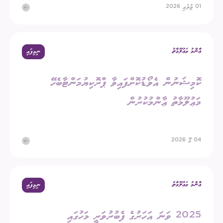
01 ޖުލައި 2026
ޢާންމު މަޢުލޫމާތު
ނިމިފައި
ކޮމިޝަނުން އެވޯޑުކޮށްފައިވާ ޕްރޮކިޔުމަންޓާބެހޭ
މަޢުލޫމާތު ޢާންމުކުރުން
04 މޭ 2026
ޢާންމު މަޢުލޫމާތު
ނިމިފައި
2025 ވަނަ އަހަރުގެ ފެބުރުވަރީ މަހުގައި