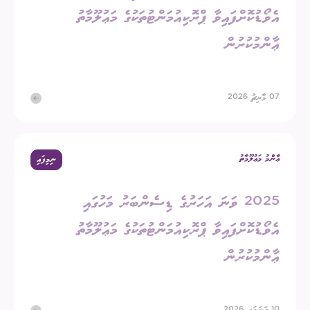
އެވޯޑުކޮށްފައިވާ ޕްރޮކިއުމަންޓުތަކުގެ މަޢުލޫމާތު
ޢާންމުކުރުން
07 މާރިޗު 2026
ޢާންމު މަޢުލޫމާތު
ނިމިފައި
2025 ވަނަ އަހަރުގެ ޑިސެންބަރު މަހުގައި
އެވޯޑުކޮށްފައިވާ ޕްރޮކިއުމަންޓުތަކުގެ މަޢުލޫމާތު
ޢާންމުކުރުން