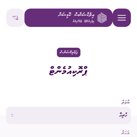
ޕަބްލިކޭޝަންސް
ޕްރޮކިއުމެންޓް
ބާވަތް
ހުރިހާ
އަހަރު