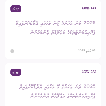
ޢާންމު މަޢުލޫމާތު
ނިމިފައި
2025 ވަނަ އަހަރުގެ ޖޫން މަހުގައި އެވޯޑުކޮށްފައިވާ
ޕްރޮކިއުމަންޓުތަކުގެ މަޢުލޫމާތު ޢާންމުކުރުން
05 ޖުލައި 2025
ޢާންމު މަޢުލޫމާތު
ނިމިފައި
2025 ވަނަ އަހަރުގެ މޭ މަހުގައި އެވޯޑުކޮށްފައިވާ
ޕްރޮކިއުމަންޓުތަކުގެ މަޢުލޫމާތު ޢާންމުކުރުން