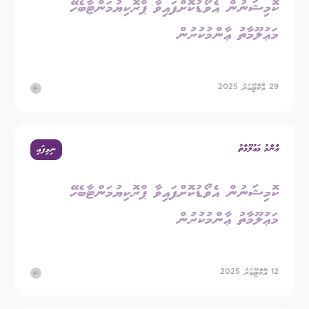
ކޮމިޝަނުން އެވޯޑުކޮށްފައިވާ ޕްރޮކިޔުމަންޓާބެހޭ
މަޢުލޫމާތު ޢާންމުކުރުން
29 އޮކްޓޫބަރު 2025
ޢާންމު މަޢުލޫމާތު
ނިމިފައި
ކޮމިޝަނުން އެވޯޑުކޮށްފައިވާ ޕްރޮކިޔުމަންޓާބެހޭ
މަޢުލޫމާތު ޢާންމުކުރުން
12 އޮކްޓޫބަރު 2025