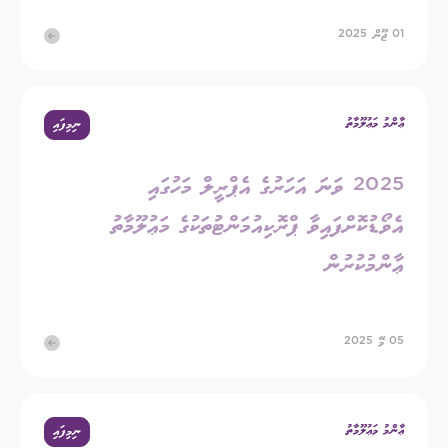
01 ޖޫން 2025
ޢާންމު މަޢުލޫމާތު
ނިމިފައި
2025 ވަނަ އަހަރުގެ އެޕްރީލް މަހުގައި
އެވޯޑުކޮށްފައިވާ ޕްރޮކިއުމަންޓުތަކުގެ މަޢުލޫމާތު
ޢާންމުކުރުން
05 މޭ 2025
ޢާންމު މަޢުލޫމާތު
ނިމިފައި