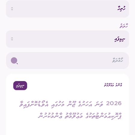
ހުރިހާ
ހާލަތު
ނިމިފައި
ޢާންމު މަޢުލޫމާތު
ނިމިފައި
2026 ވަނަ އަހަރުގެ ޖޫން މަހުގައި އެވޯޑުކޮށްފައިވާ
ޕްރޮކިއުމަންޓުތަކުގެ މަޢުލޫމާތު ޢާންމުކުރުން