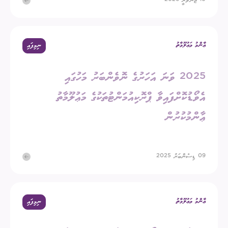
10 ޖަނަވަރީ 2026
ޢާންމު މަޢުލޫމާތު
ނިމިފައި
2025 ވަނަ އަހަރުގެ ނޮވެންބަރު މަހުގައި
އެވޯޑުކޮށްފައިވާ ޕްރޮކިއުމަންޓުތަކުގެ މަޢުލޫމާތު
ޢާންމުކުރުން
09 ޑިސެންބަރު 2025
ޢާންމު މަޢުލޫމާތު
ނިމިފައި