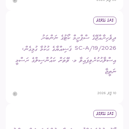
30 ޖޫން 2026
ޢާންމު މަޢުލޫމާތު
ދިވެހިރާއްޖޭގެ ސްޕްރީމް ކޯޓުގެ ނަންބަރު
2026/SC-A/19 ޤަޟިއްޔާގެ ޙުކުމާ ގުޅިގެން،
އިސްލާޙުކުރެވިފައިވާ މ. ވޭވަށް ކައުންސިލްގެ ރަސްމީ
ނަތީޖާ
10 ޖޫން 2026
ޢާންމު މަޢުލޫމާތު