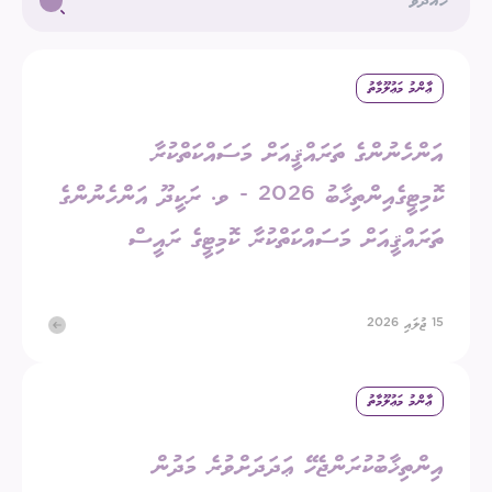
ޢާންމު މަޢުލޫމާތު
އަންހެނުންގެ ތަރައްޤީއަށް މަސައްކަތްކުރާ
ކޮމިޓީގެއިންތިޚާބު 2026 - ވ. ރަކީދޫ އަންހެނުންގެ
ތަރައްޤީއަށް މަސައްކަތްކުރާ ކޮމިޓީގެ ރައީސް
15 ޖުލައި 2026
ޢާންމު މަޢުލޫމާތު
އިންތިޚާބުކުރަންޖެހޭ ޢަދަދަށްވުރެ މަދުން