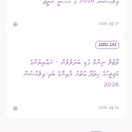
އިލެކްޝަން 2026 ގެ ރަސްމީ ނަތީޖާ
07 ޖޫން 2026
ޢާންމު މަޢުލޫމާތު
ވޯޓުލާ ނިންމާ ގަޑި ބަދަލުވުން - ރައްޔިތުންގެ
މަޖިލީހުގެ ހިތަދޫ އުތުރު ދާއިރާގެ ބައި-އިލެކްޝަން
2026
05 ޖޫން 2026