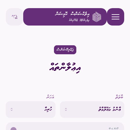
ޕަބްލިކޭޝަންސް
އިޢުލާންތައް
ބާވަތް
އަހަރު
ޢާންމު މަޢުލޫމާތު
ހުރިހާ