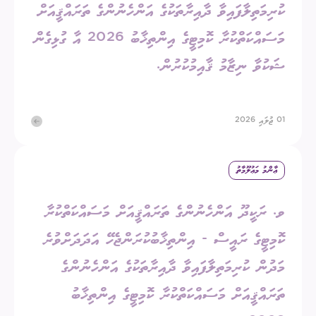
ކުރިމަތިލާފައިވާ ދާއިރާތަކުގެ އަންހެނުންގެ ތަރައްޤީއަށް
މަސައްކަތްކުރާ ކޮމިޓީގެ އިންތިޚާބު 2026 އާ ގުޅިގެން
ޝަކުވާ ނިޒާމު ޤާއިމުކުރުން.
01 ޖުލައި 2026
ޢާންމު މަޢުލޫމާތު
ވ. ރަކީދޫ އަންހެނުންގެ ތަރައްޤީއަށް މަސައްކަތްކުރާ
ކޮމިޓީގެ ރައީސް - އިންތިޚާބުކުރަންޖެހޭ އަދަދަށްވުރެ
މަދުން ކުރިމަތިލާފައިވާ ދާއިރާތަކުގެ އަންހެނުންގެ
ތަރައްޤީއަށް މަސައްކަތްކުރާ ކޮމިޓީގެ އިންތިޚާބު