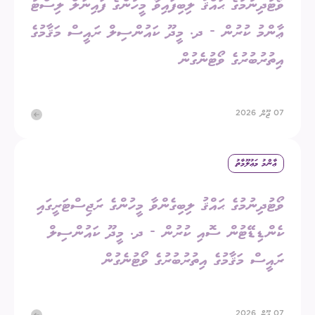
ވޯޓުދިނުމުގެ ޙައްޤު ލިބިފައިވާ މީހުންގެ ފައިނަލް ލިސްޓު
ޢާންމު ކުރުން - ދ. މީދޫ ކައުންސިލް ރައީސް މަޤާމުގެ
އިތުރުބުރުގެ ވޯޓުނެގުން
07 ޖޫން 2026
ޢާންމު މަޢުލޫމާތު
ވޯޓުދިނުމުގެ ޙައްޤު ލިބިގެންވާ މީހުންގެ ރަޖިސްޓަރީގައި
ކެންޑިޑޭޓުން ސޮއި ކުރުން - ދ. މީދޫ ކައުންސިލް
ރައީސް މަޤާމުގެ އިތުރުބުރުގެ ވޯޓުނެގުން
07 ޖޫން 2026