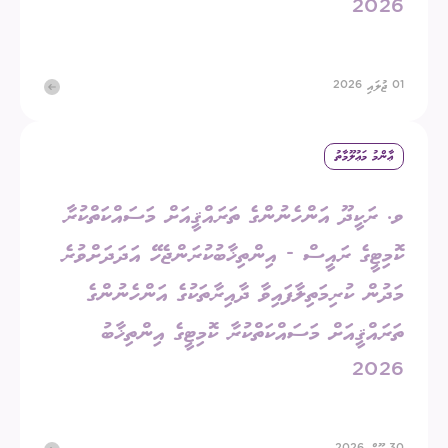
2026
01 ޖުލައި 2026
ޢާންމު މަޢުލޫމާތު
ވ. ރަކީދޫ އަންހެނުންގެ ތަރައްޤީއަށް މަސައްކަތްކުރާ
ކޮމިޓީގެ ރައީސް - އިންތިޚާބުކުރަންޖެހޭ އަދަދަށްވުރެ
މަދުން ކުރިމަތިލާފައިވާ ދާއިރާތަކުގެ އަންހެނުންގެ
ތަރައްޤީއަށް މަސައްކަތްކުރާ ކޮމިޓީގެ އިންތިޚާބު
2026