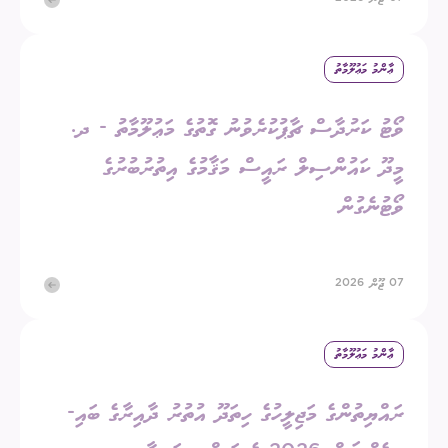
ޢާންމު މަޢުލޫމާތު
ވޯޓު ކަރުދާސް ޗާޕުކުރެވުނު ގޮތުގެ މަޢުލޫމާތު - ދ.
މީދޫ ކައުންސިލް ރައީސް މަޤާމުގެ އިތުރުބުރުގެ
ވޯޓުނެގުން
07 ޖޫން 2026
ޢާންމު މަޢުލޫމާތު
ރައްޔިތުންގެ މަޖިލީހުގެ ހިތަދޫ އުތުރު ދާއިރާގެ ބައި-